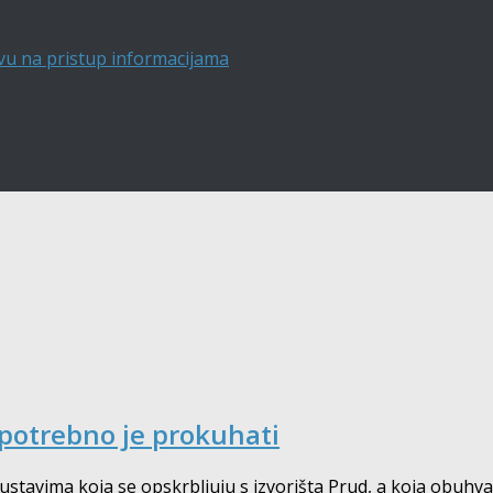
vu na pristup informacijama
 potrebno je prokuhati
avima koja se opskrbljuju s izvorišta Prud, a koja obuhvać