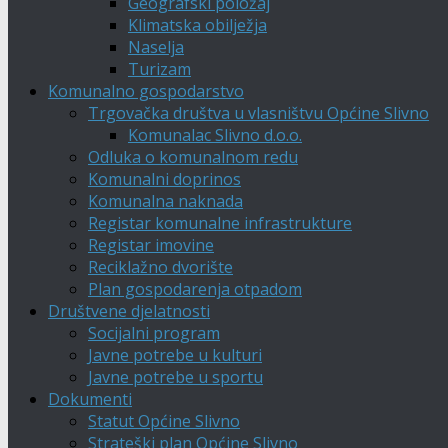
Geografski položaj
Klimatska obilježja
Naselja
Turizam
Komunalno gospodarstvo
Trgovačka društva u vlasništvu Općine Slivno
Komunalac Slivno d.o.o.
Odluka o komunalnom redu
Komunalni doprinos
Komunalna naknada
Registar komunalne infrastrukture
Registar imovine
Reciklažno dvorište
Plan gospodarenja otpadom
Društvene djelatnosti
Socijalni program
Javne potrebe u kulturi
Javne potrebe u sportu
Dokumenti
Statut Općine Slivno
Strateški plan Općine Slivno