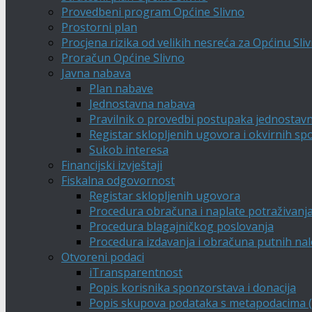
Provedbeni program Općine Slivno
Prostorni plan
Procjena rizika od velikih nesreća za Općinu Sli
Proračun Općine Slivno
Javna nabava
Plan nabave
Jednostavna nabava
Pravilnik o provedbi postupaka jednostav
Registar sklopljenih ugovora i okvirnih s
Sukob interesa
Financijski izvještaji
Fiskalna odgovornost
Registar sklopljenih ugovora
Procedura obračuna i naplate potraživanj
Procedura blagajničkog poslovanja
Procedura izdavanja i obračuna putnih na
Otvoreni podaci
iTransparentnost
Popis korisnika sponzorstava i donacija
Popis skupova podataka s metapodacima (A