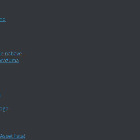
vno
ne nabave
porazuma
a
loga
sset lista)