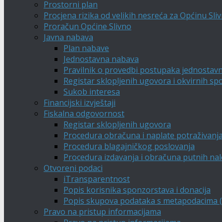
Prostorni plan
Procjena rizika od velikih nesreća za Općinu Sli
Proračun Općine Slivno
Javna nabava
Plan nabave
Jednostavna nabava
Pravilnik o provedbi postupaka jednostav
Registar sklopljenih ugovora i okvirnih s
Sukob interesa
Financijski izvještaji
Fiskalna odgovornost
Registar sklopljenih ugovora
Procedura obračuna i naplate potraživanj
Procedura blagajničkog poslovanja
Procedura izdavanja i obračuna putnih na
Otvoreni podaci
iTransparentnost
Popis korisnika sponzorstava i donacija
Popis skupova podataka s metapodacima (A
Pravo na pristup informacijama