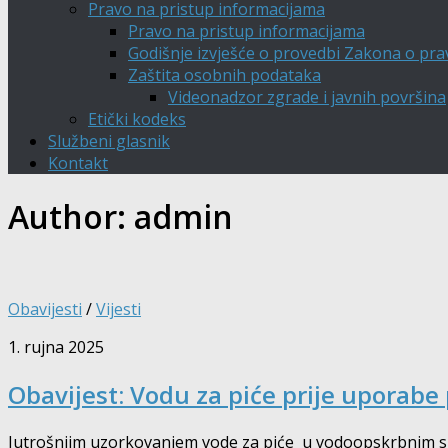
Pravo na pristup informacijama
Pravo na pristup informacijama
Godišnje izvješće o provedbi Zakona o pra
Zaštita osobnih podataka
Videonadzor zgrade i javnih površina
Etički kodeks
Službeni glasnik
Kontakt
Author:
admin
Obavijesti
/
Vijesti
1. rujna 2025
Obavijest: Vodu za piće prije uporabe
Jutrošnjim uzorkovanjem vode za piće u vodoopskrbnim sust