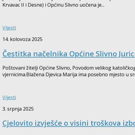
Krvavac II i Desne) i Općinu Slivno uočena je...
Vijesti
14. kolovoza 2025
Čestitka načelnika Općine Slivno Jur
Poštovani žitelji Općine Slivno, Povodom velikog katoličk
vjernicima.Blažena Djevica Marija ima posebno mjesto u src
Vijesti
3. srpnja 2025
Cjelovito izvješće o visini troškova iz