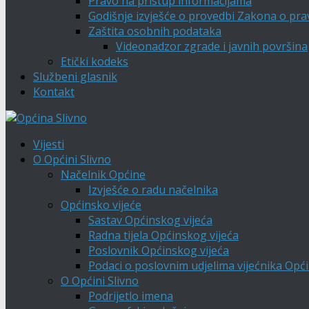
Pravo na pristup informacijama
Godišnje izvješće o provedbi Zakona o pra
Zaštita osobnih podataka
Videonadzor zgrade i javnih površina
Etički kodeks
Službeni glasnik
Kontakt
Vijesti
O Općini Slivno
Načelnik Općine
Izvješće o radu načelnika
Općinsko vijeće
Sastav Općinskog vijeća
Radna tijela Općinskog vijeća
Poslovnik Općinskog vijeća
Podaci o poslovnim udjelima vijećnika Opći
O Općini Slivno
Podrijetlo imena