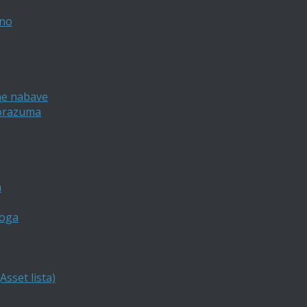
vno
ne nabave
porazuma
a
loga
sset lista)