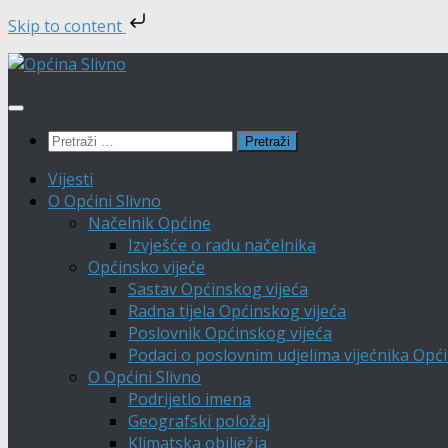
Skip to content
Skip
to
content
Pretraži:
Vijesti
O Općini Slivno
Načelnik Općine
Izvješće o radu načelnika
Općinsko vijeće
Sastav Općinskog vijeća
Radna tijela Općinskog vijeća
Poslovnik Općinskog vijeća
Podaci o poslovnim udjelima vijećnika Opći
O Općini Slivno
Podrijetlo imena
Geografski položaj
Klimatska obilježja