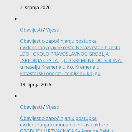
2. srpnja 2026
Obavijesti
/
Vijesti
Obavijest o započinjanju postupka
evidentiranja javne ceste Nerazvrstanih cesta
„DO I OKOLO PRAVOSLAVNOG GROBLJA“,
„SREDNJA CESTA“, „OD KREMENE DO SOLINA“
u naselju Kremena u k.o. Kremena u
katastarski operat i zemljišnu knjigu
19. lipnja 2026
Obavijesti
/
Vijesti
Obavijest o započinjanju postupka
evidentiranja komunalne infrastrukture
GROBLJE i MRTVAČNICA Sv.Ante na Rabi u