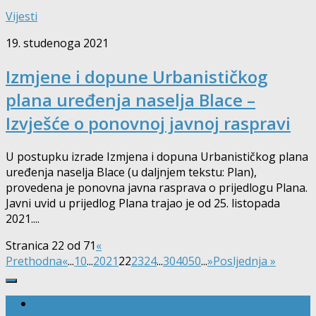
Vijesti
19. studenoga 2021
Izmjene i dopune Urbanističkog
plana uređenja naselja Blace –
Izvješće o ponovnoj javnoj raspravi
U postupku izrade Izmjena i dopuna Urbanističkog plana
uređenja naselja Blace (u daljnjem tekstu: Plan),
provedena je ponovna javna rasprava o prijedlogu Plana.
Javni uvid u prijedlog Plana trajao je od 25. listopada
2021....
Stranica 22 od 71
«
Prethodna
«
...
10
...
20
21
22
23
24
...
30
40
50
...
»
Posljednja »