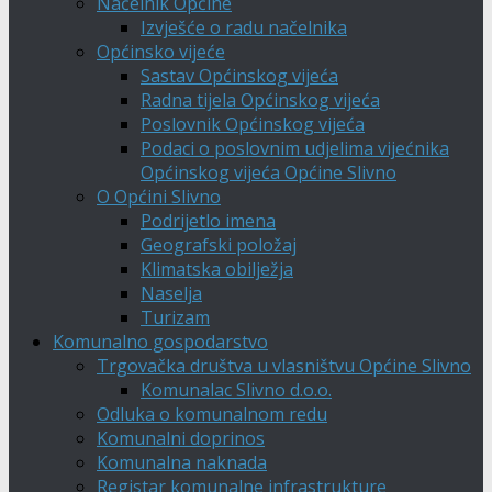
Načelnik Općine
Izvješće o radu načelnika
Općinsko vijeće
Sastav Općinskog vijeća
Radna tijela Općinskog vijeća
Poslovnik Općinskog vijeća
Podaci o poslovnim udjelima vijećnika
Općinskog vijeća Općine Slivno
O Općini Slivno
Podrijetlo imena
Geografski položaj
Klimatska obilježja
Naselja
Turizam
Komunalno gospodarstvo
Trgovačka društva u vlasništvu Općine Slivno
Komunalac Slivno d.o.o.
Odluka o komunalnom redu
Komunalni doprinos
Komunalna naknada
Registar komunalne infrastrukture