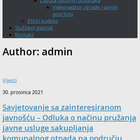
Zaštita osobnih podataka
Videonadzor zgrade i javnih
površina
Etički kodeks
Službeni glasnik
Kontakt
Author:
admin
Vijesti
30. prosinca 2021
Savjetovanje sa zainteresiranom
javnošću – Odluka o načinu pružanja
javne usluge sakupljanja
komunalnog otpada na području