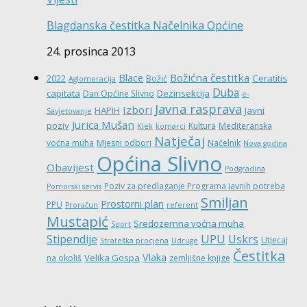
Blagdanska čestitka Načelnika Općine
24. prosinca 2013
Božićna čestitka
Blace
Ceratitis
2022
Božić
Aglomeracija
Duba
capitata
Dezinsekcija
Dan Općine Slivno
e-
Javna rasprava
Izbori
HAPIH
Javni
Savjetovanje
Jurica Mušan
poziv
Kultura
Mediteranska
Klek
komarci
Natječaj
voćna muha
Mjesni odbori
Načelnik
Nova godina
Općina Slivno
Obavijest
Podgradina
Poziv za predlaganje Programa javnih potreba
Pomorski servis
Smiljan
Prostorni plan
PPU
Proračun
referent
Mustapić
Sredozemna voćna muha
Sport
UPU
Stipendije
Uskrs
Utjecaj
Strateška procjena
Udruge
Čestitka
Vlaka
Velika Gospa
na okoliš
zemljišne knjige