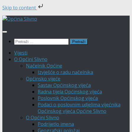
Skip to content
Skip
to
content
Pretraži:
Vijesti
O Općini Slivno
Načelnik Općine
Izvješće o radu načelnika
Općinsko vijeće
Sastav Općinskog vijeća
Radna tijela Općinskog vijeća
Poslovnik Općinskog vijeća
Podaci o poslovnim udjelima vijećnika
Općinskog vijeća Općine Slivno
O Općini Slivno
Podrijetlo imena
Geografski položaj