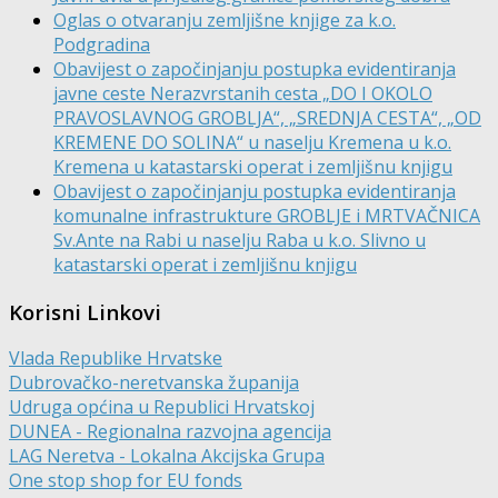
Oglas o otvaranju zemljišne knjige za k.o.
Podgradina
Obavijest o započinjanju postupka evidentiranja
javne ceste Nerazvrstanih cesta „DO I OKOLO
PRAVOSLAVNOG GROBLJA“, „SREDNJA CESTA“, „OD
KREMENE DO SOLINA“ u naselju Kremena u k.o.
Kremena u katastarski operat i zemljišnu knjigu
Obavijest o započinjanju postupka evidentiranja
komunalne infrastrukture GROBLJE i MRTVAČNICA
Sv.Ante na Rabi u naselju Raba u k.o. Slivno u
katastarski operat i zemljišnu knjigu
Korisni Linkovi
Vlada Republike Hrvatske
Dubrovačko-neretvanska županija
Udruga općina u Republici Hrvatskoj
DUNEA - Regionalna razvojna agencija
LAG Neretva - Lokalna Akcijska Grupa
One stop shop for EU fonds