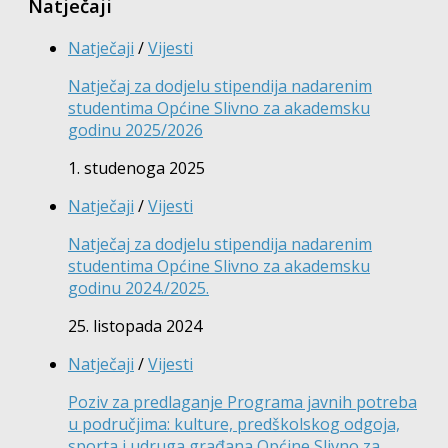
Natječaji
Natječaji
/
Vijesti
Natječaj za dodjelu stipendija nadarenim
studentima Općine Slivno za akademsku
godinu 2025/2026
1. studenoga 2025
Natječaji
/
Vijesti
Natječaj za dodjelu stipendija nadarenim
studentima Općine Slivno za akademsku
godinu 2024./2025.
25. listopada 2024
Natječaji
/
Vijesti
Poziv za predlaganje Programa javnih potreba
u područjima: kulture, predškolskog odgoja,
sporta i udruga građana Općine Slivno za