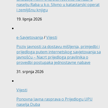
naselju Raba u k.o. Slivno u katastarski operat
i zemljišnu knjigu
19. lipnja 2026
e-Savjetovanja
/
Vijesti
Poziv javnosti za dostavu mišljenja, primjedbi i
prijedloga putem internetskog savjetovanja sa
javnošću – Nacrt prijedloga pravilnika o
provedbi postupaka jednostavne nabave
31. srpnja 2026
Vijesti
Ponovna Javna rasprava o Prijedlogu UPU
naselja Duba