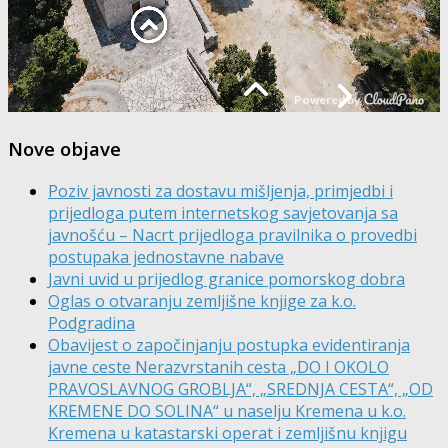
Nove objave
Poziv javnosti za dostavu mišljenja, primjedbi i
prijedloga putem internetskog savjetovanja sa
javnošću – Nacrt prijedloga pravilnika o provedbi
postupaka jednostavne nabave
Javni uvid u prijedlog granice pomorskog dobra
Oglas o otvaranju zemljišne knjige za k.o.
Podgradina
Obavijest o započinjanju postupka evidentiranja
javne ceste Nerazvrstanih cesta „DO I OKOLO
PRAVOSLAVNOG GROBLJA“, „SREDNJA CESTA“, „OD
KREMENE DO SOLINA“ u naselju Kremena u k.o.
Kremena u katastarski operat i zemljišnu knjigu