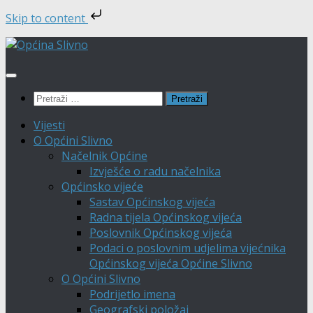
Skip to content
Skip
to
content
Pretraži:
Vijesti
O Općini Slivno
Načelnik Općine
Izvješće o radu načelnika
Općinsko vijeće
Sastav Općinskog vijeća
Radna tijela Općinskog vijeća
Poslovnik Općinskog vijeća
Podaci o poslovnim udjelima vijećnika
Općinskog vijeća Općine Slivno
O Općini Slivno
Podrijetlo imena
Geografski položaj