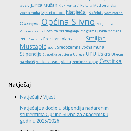
Jurica Mušan
poziv
Kultura
Mediteranska
Klek
komarci
Natječaj
voćna muha
Mjesni odbori
Načelnik
Nova godina
Općina Slivno
Obavijest
Podgradina
Poziv za predlaganje Programa javnih potreba
Pomorski servis
Smiljan
Prostorni plan
PPU
Proračun
referent
Mustapić
Sredozemna voćna muha
Sport
UPU
Stipendije
Uskrs
Utjecaj
Strateška procjena
Udruge
Čestitka
Vlaka
Velika Gospa
na okoliš
zemljišne knjige
Natječaji
Natječaji
/
Vijesti
Natječaj za dodjelu stipendija nadarenim
studentima Općine Slivno za akademsku
godinu 2025/2026