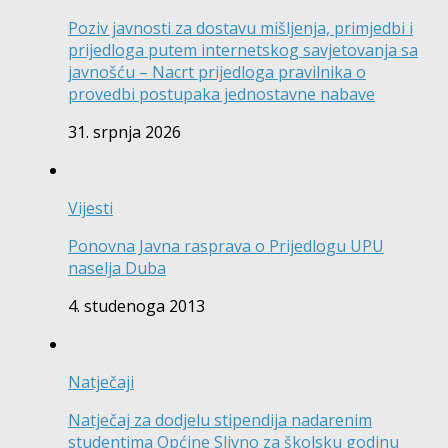
Poziv javnosti za dostavu mišljenja, primjedbi i
prijedloga putem internetskog savjetovanja sa
javnošću – Nacrt prijedloga pravilnika o
provedbi postupaka jednostavne nabave
31. srpnja 2026
Vijesti
Ponovna Javna rasprava o Prijedlogu UPU
naselja Duba
4. studenoga 2013
Natječaji
Natječaj za dodjelu stipendija nadarenim
studentima Općine Slivno za školsku godinu