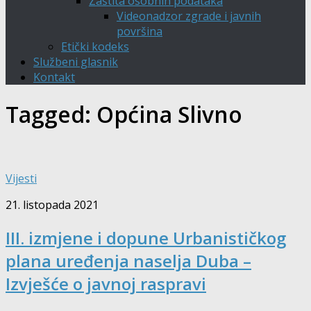
Zaštita osobnih podataka
Videonadzor zgrade i javnih
površina
Etički kodeks
Službeni glasnik
Kontakt
Tagged:
Općina Slivno
Vijesti
21. listopada 2021
III. izmjene i dopune Urbanističkog
plana uređenja naselja Duba –
Izvješće o javnoj raspravi