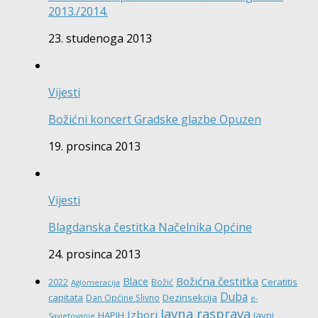
2013./2014.
23. studenoga 2013
Vijesti
Božićni koncert Gradske glazbe Opuzen
19. prosinca 2013
Vijesti
Blagdanska čestitka Načelnika Općine
24. prosinca 2013
Božićna čestitka
Blace
Ceratitis
2022
Božić
Aglomeracija
Duba
capitata
Dezinsekcija
Dan Općine Slivno
e-
Javna rasprava
Izbori
HAPIH
Javni
Savjetovanje