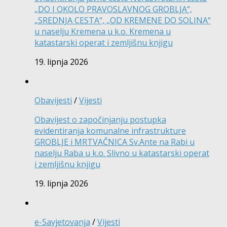
„DO I OKOLO PRAVOSLAVNOG GROBLJA“,
„SREDNJA CESTA“, „OD KREMENE DO SOLINA“
u naselju Kremena u k.o. Kremena u
katastarski operat i zemljišnu knjigu
19. lipnja 2026
Obavijesti
/
Vijesti
Obavijest o započinjanju postupka
evidentiranja komunalne infrastrukture
GROBLJE i MRTVAČNICA Sv.Ante na Rabi u
naselju Raba u k.o. Slivno u katastarski operat
i zemljišnu knjigu
19. lipnja 2026
e-Savjetovanja
/
Vijesti