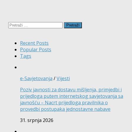
Pretraži:
Recent Posts
Popular Posts
Tags
e-Savjetovanja
/
Vijesti
Poziv javnosti za dostavu mišljenja, primjedbi i
prijedloga putem internetskog savjetovanja sa
javnošću – Nacrt prijedloga pravilnika o
provedbi postupaka jednostavne nabave
31. srpnja 2026