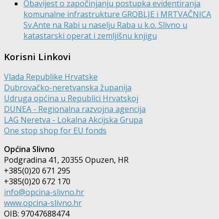
Obavijest o započinjanju postupka evidentiranja
komunalne infrastrukture GROBLJE i MRTVAČNICA
Sv.Ante na Rabi u naselju Raba u k.o. Slivno u
katastarski operat i zemljišnu knjigu
Korisni Linkovi
Vlada Republike Hrvatske
Dubrovačko-neretvanska županija
Udruga općina u Republici Hrvatskoj
DUNEA - Regionalna razvojna agencija
LAG Neretva - Lokalna Akcijska Grupa
One stop shop for EU fonds
Općina Slivno
Podgradina 41, 20355 Opuzen, HR
+385(0)20 671 295
+385(0)20 672 170
info@opcina-slivno.hr
www.opcina-slivno.hr
OIB: 97047688474