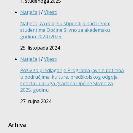
1. studenoga 2025
Natječaji
/
Vijesti
Natječaj za dodjelu stipendija nadarenim
studentima Općine Slivno za akademsku
godinu 2024./2025.
25. listopada 2024
Natječaji
/
Vijesti
Poziv za predlaganje Programa javnih potreba
u područjima: kulture, predškolskog odgoja,
sporta i udruga građana Općine Slivno za
2025. godinu
27. rujna 2024
Arhiva