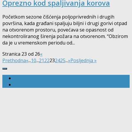
Oprezno kod spaljivanja korova
Početkom sezone čišćenja poljoprivrednih i drugih
površina, kada građani spaljuju biljni i drugi gorivi otpad
na otvorenom prostoru, povećava se opasnost od
nekontroliranog širenja požara na otvorenom. “Obzirom
da je u vremenskom periodu od...
Stranica 23 od 26
«
Prethodna
«
...
10
...
21
22
23
24
25
...
»
Posljednja »