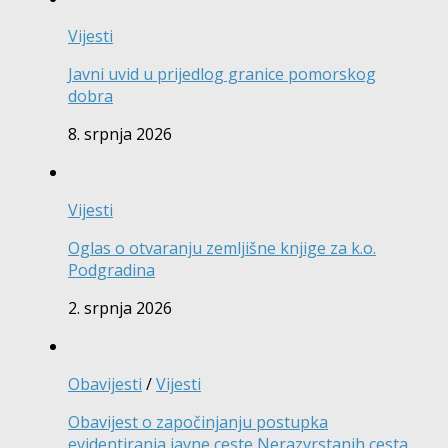
Vijesti
Javni uvid u prijedlog granice pomorskog
dobra
8. srpnja 2026
Vijesti
Oglas o otvaranju zemljišne knjige za k.o.
Podgradina
2. srpnja 2026
Obavijesti
/
Vijesti
Obavijest o započinjanju postupka
evidentiranja javne ceste Nerazvrstanih cesta