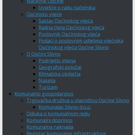
Načelnik Općine
Izvješće o radu načelnika
Općinsko vijeće
Sastav Općinskog vijeća
Radna tijela Općinskog vijeća
Poslovnik Općinskog vijeća
Podaci o poslovnim udjelima vijećnika
Općinskog vijeća Općine Slivno
O Općini Slivno
Podrijetlo imena
Geografski položaj
Klimatska obilježja
Naselja
Turizam
Komunalno gospodarstvo
Trgovačka društva u vlasništvu Općine Slivno
Komunalac Slivno d.o.o.
Odluka o komunalnom redu
Komunalni doprinos
Komunalna naknada
Registar komunalne infrastrukture