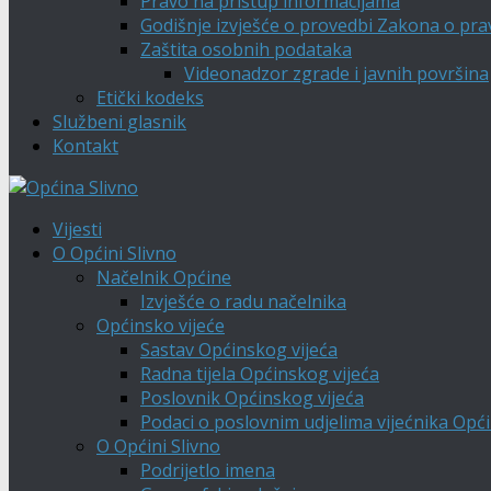
Pravo na pristup informacijama
Godišnje izvješće o provedbi Zakona o pra
Zaštita osobnih podataka
Videonadzor zgrade i javnih površina
Etički kodeks
Službeni glasnik
Kontakt
Vijesti
O Općini Slivno
Načelnik Općine
Izvješće o radu načelnika
Općinsko vijeće
Sastav Općinskog vijeća
Radna tijela Općinskog vijeća
Poslovnik Općinskog vijeća
Podaci o poslovnim udjelima vijećnika Opći
O Općini Slivno
Podrijetlo imena