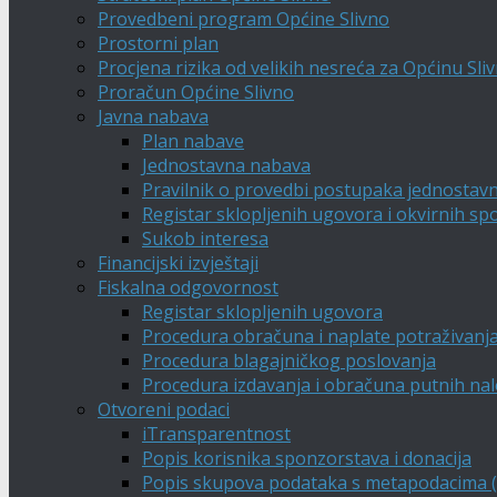
Provedbeni program Općine Slivno
Prostorni plan
Procjena rizika od velikih nesreća za Općinu Sli
Proračun Općine Slivno
Javna nabava
Plan nabave
Jednostavna nabava
Pravilnik o provedbi postupaka jednostav
Registar sklopljenih ugovora i okvirnih s
Sukob interesa
Financijski izvještaji
Fiskalna odgovornost
Registar sklopljenih ugovora
Procedura obračuna i naplate potraživanj
Procedura blagajničkog poslovanja
Procedura izdavanja i obračuna putnih na
Otvoreni podaci
iTransparentnost
Popis korisnika sponzorstava i donacija
Popis skupova podataka s metapodacima (A