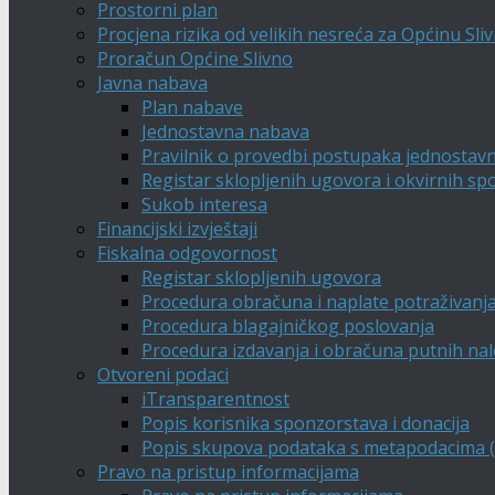
Prostorni plan
Procjena rizika od velikih nesreća za Općinu Sli
Proračun Općine Slivno
Javna nabava
Plan nabave
Jednostavna nabava
Pravilnik o provedbi postupaka jednostav
Registar sklopljenih ugovora i okvirnih s
Sukob interesa
Financijski izvještaji
Fiskalna odgovornost
Registar sklopljenih ugovora
Procedura obračuna i naplate potraživanj
Procedura blagajničkog poslovanja
Procedura izdavanja i obračuna putnih na
Otvoreni podaci
iTransparentnost
Popis korisnika sponzorstava i donacija
Popis skupova podataka s metapodacima (A
Pravo na pristup informacijama