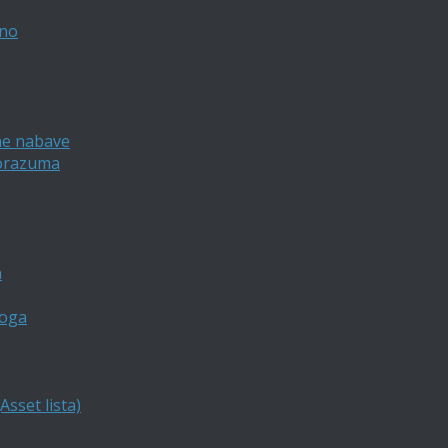
vno
ne nabave
porazuma
a
loga
sset lista)