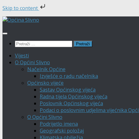
Skip to content
Skip
to
content
Pretraži:
Vijesti
O Općini Slivno
Načelnik Općine
Izvješće o radu načelnika
Općinsko vijeće
Sastav Općinskog vijeća
Radna tijela Općinskog vijeća
Poslovnik Općinskog vijeća
Podaci o poslovnim udjelima vijećnika Opći
O Općini Slivno
Podrijetlo imena
Geografski položaj
Klimatska obilježja