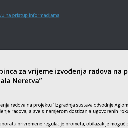
vu na pristup informacijama
tepinca za vrijeme izvođenja radova na 
Mala Neretva”
vođenja radova na projektu “Izgradnja sustava odvodnje Aglo
đenje radova, a sve s namjerom dostizanja ugovorenih rok
aboratu privremene regulacije prometa, obilazak je moguć p