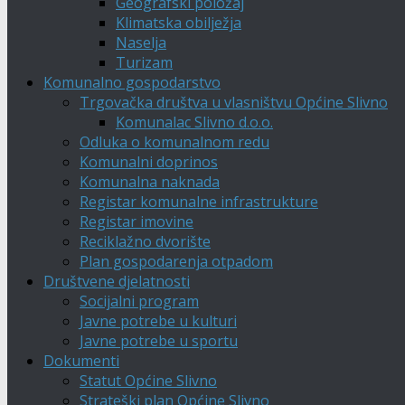
Geografski položaj
Klimatska obilježja
Naselja
Turizam
Komunalno gospodarstvo
Trgovačka društva u vlasništvu Općine Slivno
Komunalac Slivno d.o.o.
Odluka o komunalnom redu
Komunalni doprinos
Komunalna naknada
Registar komunalne infrastrukture
Registar imovine
Reciklažno dvorište
Plan gospodarenja otpadom
Društvene djelatnosti
Socijalni program
Javne potrebe u kulturi
Javne potrebe u sportu
Dokumenti
Statut Općine Slivno
Strateški plan Općine Slivno