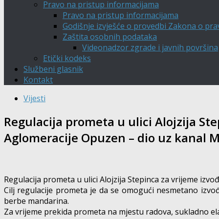
Pravo na pristup informacijama
Pravo na pristup informacijama
Godišnje izvješće o provedbi Zakona o pra
Zaštita osobnih podataka
Videonadzor zgrade i javnih površina
Etički kodeks
Službeni glasnik
Kontakt
Vijesti
Regulacija prometa u ulici Alojzija S
Aglomeracije Opuzen – dio uz kanal 
Regulacija prometa u ulici Alojzija Stepinca za vrijeme iz
Cilj regulacije prometa je da se omogući nesmetano izvo
berbe mandarina.
Za vrijeme prekida prometa na mjestu radova, sukladno el