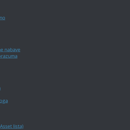
vno
ne nabave
porazuma
a
loga
sset lista)