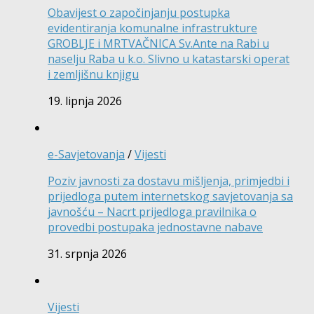
Obavijest o započinjanju postupka
evidentiranja komunalne infrastrukture
GROBLJE i MRTVAČNICA Sv.Ante na Rabi u
naselju Raba u k.o. Slivno u katastarski operat
i zemljišnu knjigu
19. lipnja 2026
e-Savjetovanja
/
Vijesti
Poziv javnosti za dostavu mišljenja, primjedbi i
prijedloga putem internetskog savjetovanja sa
javnošću – Nacrt prijedloga pravilnika o
provedbi postupaka jednostavne nabave
31. srpnja 2026
Vijesti