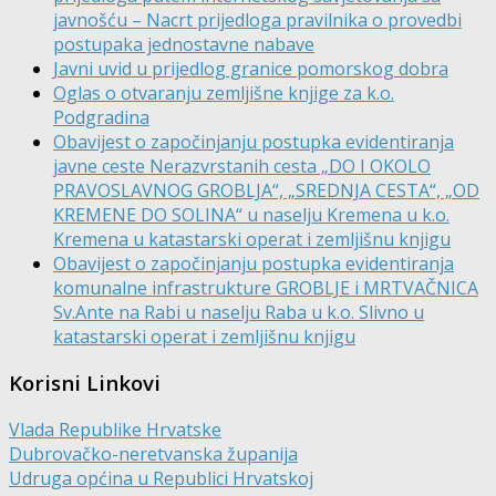
javnošću – Nacrt prijedloga pravilnika o provedbi
postupaka jednostavne nabave
Javni uvid u prijedlog granice pomorskog dobra
Oglas o otvaranju zemljišne knjige za k.o.
Podgradina
Obavijest o započinjanju postupka evidentiranja
javne ceste Nerazvrstanih cesta „DO I OKOLO
PRAVOSLAVNOG GROBLJA“, „SREDNJA CESTA“, „OD
KREMENE DO SOLINA“ u naselju Kremena u k.o.
Kremena u katastarski operat i zemljišnu knjigu
Obavijest o započinjanju postupka evidentiranja
komunalne infrastrukture GROBLJE i MRTVAČNICA
Sv.Ante na Rabi u naselju Raba u k.o. Slivno u
katastarski operat i zemljišnu knjigu
Korisni Linkovi
Vlada Republike Hrvatske
Dubrovačko-neretvanska županija
Udruga općina u Republici Hrvatskoj