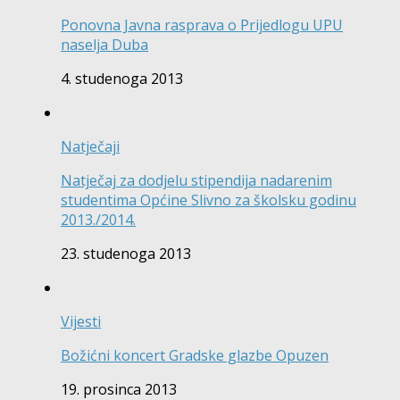
Ponovna Javna rasprava o Prijedlogu UPU
naselja Duba
4. studenoga 2013
Natječaji
Natječaj za dodjelu stipendija nadarenim
studentima Općine Slivno za školsku godinu
2013./2014.
23. studenoga 2013
Vijesti
Božićni koncert Gradske glazbe Opuzen
19. prosinca 2013