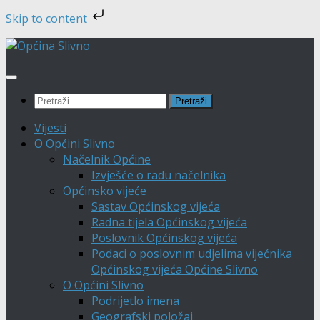
Skip to content
Skip
to
content
Pretraži:
Vijesti
O Općini Slivno
Načelnik Općine
Izvješće o radu načelnika
Općinsko vijeće
Sastav Općinskog vijeća
Radna tijela Općinskog vijeća
Poslovnik Općinskog vijeća
Podaci o poslovnim udjelima vijećnika
Općinskog vijeća Općine Slivno
O Općini Slivno
Podrijetlo imena
Geografski položaj