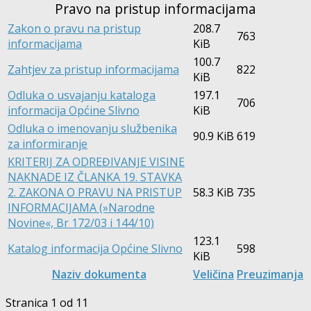
Pravo na pristup informacijama
Zakon o pravu na pristup
208.7
763
informacijama
KiB
100.7
Zahtjev za pristup informacijama
822
KiB
Odluka o usvajanju kataloga
197.1
706
informacija Općine Slivno
KiB
Odluka o imenovanju službenika
90.9 KiB
619
za informiranje
KRITERIJ ZA ODREĐIVANJE VISINE
NAKNADE IZ ČLANKA 19. STAVKA
2. ZAKONA O PRAVU NA PRISTUP
58.3 KiB
735
INFORMACIJAMA (»Narodne
Novine«, Br 172/03 i 144/10)
123.1
Katalog informacija Općine Slivno
598
KiB
Naziv dokumenta
Veličina
Preuzimanja
Stranica 1 od 1
1