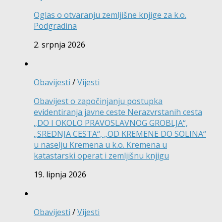
Oglas o otvaranju zemljišne knjige za k.o.
Podgradina
2. srpnja 2026
Obavijesti
/
Vijesti
Obavijest o započinjanju postupka
evidentiranja javne ceste Nerazvrstanih cesta
„DO I OKOLO PRAVOSLAVNOG GROBLJA“,
„SREDNJA CESTA“, „OD KREMENE DO SOLINA“
u naselju Kremena u k.o. Kremena u
katastarski operat i zemljišnu knjigu
19. lipnja 2026
Obavijesti
/
Vijesti