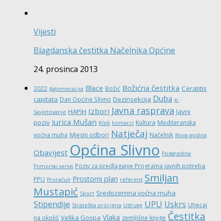
Vijesti
Blagdanska čestitka Načelnika Općine
24. prosinca 2013
Božićna čestitka
Blace
Ceratitis
2022
Božić
Aglomeracija
Duba
capitata
Dezinsekcija
Dan Općine Slivno
e-
Javna rasprava
Izbori
HAPIH
Javni
Savjetovanje
Jurica Mušan
poziv
Kultura
Mediteranska
Klek
komarci
Natječaj
voćna muha
Mjesni odbori
Načelnik
Nova godina
Općina Slivno
Obavijest
Podgradina
Poziv za predlaganje Programa javnih potreba
Pomorski servis
Smiljan
Prostorni plan
PPU
Proračun
referent
Mustapić
Sredozemna voćna muha
Sport
UPU
Stipendije
Uskrs
Utjecaj
Strateška procjena
Udruge
Čestitka
Vlaka
Velika Gospa
na okoliš
zemljišne knjige