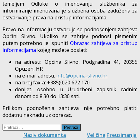
temeljem Odluke o imenovanju službenika za
informiranje imenovana je službena osoba zadužena za
ostvarivanje prava na pristup informacijama.
Pravo na informaciju ostvaruje se podnošenjem zahtjeva
Općini Slivno. Ukoliko se zahtjev podnosi pismenim
putem potrebno je ispuniti
Obrazac zahtjeva za pristup
informacijama
kojeg možete poslati:
na adresu: Općina Slivno, Podgradina 41, 20355
Opuzen, HR
na e-mail adresu:
info@opcina-slivno.hr
na broj fax-a: +385(0)20 672 170
donijeti osobno u Urudžbeni zapisnik radnim
danom od 8:30 do 13:30 sati.
Prilikom podnošenja zahtjeva nije potrebno platiti
dodatnu naknadu uz obrazac.
Pretraži:
Naziv dokumenta
Veličina
Preuzimanja