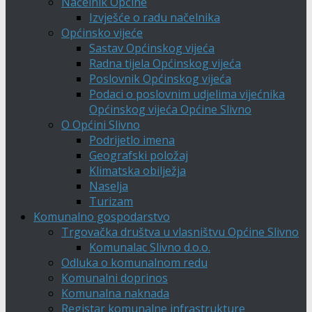
Načelnik Općine
Izvješće o radu načelnika
Općinsko vijeće
Sastav Općinskog vijeća
Radna tijela Općinskog vijeća
Poslovnik Općinskog vijeća
Podaci o poslovnim udjelima vijećnika
Općinskog vijeća Općine Slivno
O Općini Slivno
Podrijetlo imena
Geografski položaj
Klimatska obilježja
Naselja
Turizam
Komunalno gospodarstvo
Trgovačka društva u vlasništvu Općine Slivno
Komunalac Slivno d.o.o.
Odluka o komunalnom redu
Komunalni doprinos
Komunalna naknada
Registar komunalne infrastrukture