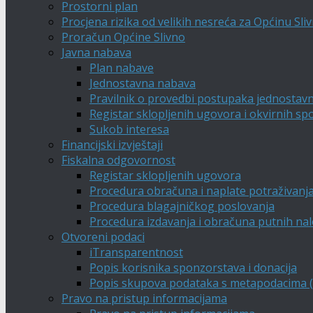
Prostorni plan
Procjena rizika od velikih nesreća za Općinu Sli
Proračun Općine Slivno
Javna nabava
Plan nabave
Jednostavna nabava
Pravilnik o provedbi postupaka jednostav
Registar sklopljenih ugovora i okvirnih s
Sukob interesa
Financijski izvještaji
Fiskalna odgovornost
Registar sklopljenih ugovora
Procedura obračuna i naplate potraživanj
Procedura blagajničkog poslovanja
Procedura izdavanja i obračuna putnih na
Otvoreni podaci
iTransparentnost
Popis korisnika sponzorstava i donacija
Popis skupova podataka s metapodacima (A
Pravo na pristup informacijama