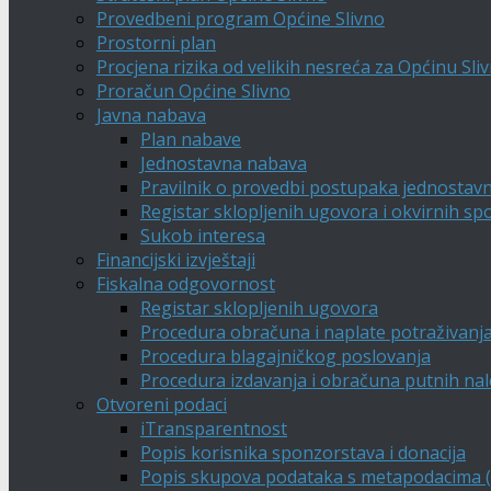
Provedbeni program Općine Slivno
Prostorni plan
Procjena rizika od velikih nesreća za Općinu Sli
Proračun Općine Slivno
Javna nabava
Plan nabave
Jednostavna nabava
Pravilnik o provedbi postupaka jednostav
Registar sklopljenih ugovora i okvirnih s
Sukob interesa
Financijski izvještaji
Fiskalna odgovornost
Registar sklopljenih ugovora
Procedura obračuna i naplate potraživanj
Procedura blagajničkog poslovanja
Procedura izdavanja i obračuna putnih na
Otvoreni podaci
iTransparentnost
Popis korisnika sponzorstava i donacija
Popis skupova podataka s metapodacima (A