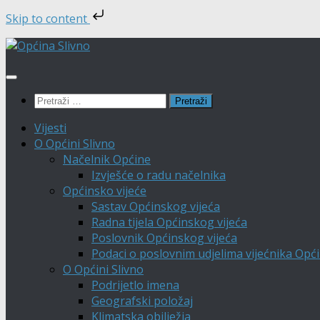
Skip to content
Skip
to
content
Pretraži:
Vijesti
O Općini Slivno
Načelnik Općine
Izvješće o radu načelnika
Općinsko vijeće
Sastav Općinskog vijeća
Radna tijela Općinskog vijeća
Poslovnik Općinskog vijeća
Podaci o poslovnim udjelima vijećnika Opći
O Općini Slivno
Podrijetlo imena
Geografski položaj
Klimatska obilježja