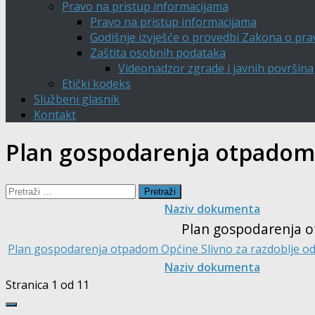
Pravo na pristup informacijama
Pravo na pristup informacijama
Godišnje izvješće o provedbi Zakona o pra
Zaštita osobnih podataka
Videonadzor zgrade i javnih površina
Etički kodeks
Službeni glasnik
Kontakt
Plan gospodarenja otpadom
Pretraži:
Naziv dokumenta
Plan gospodarenja 
Plan gospodarenja otpadom Općine Slivno za razdoblje od
Naziv dokumenta
Stranica 1 od 1
1