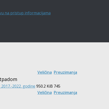
vu na pristup informacijama
Veličina
Preuzimanja
otpadom
 2017.-2022. godine
950.2 KiB
745
Veličina
Preuzimanja