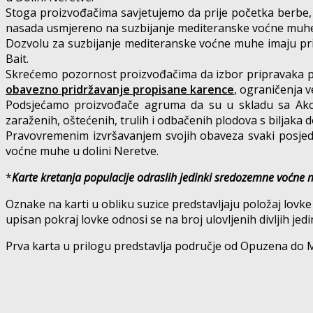
Stoga proizvođačima savjetujemo da prije početka berbe,
nasada usmjereno na suzbijanje mediteranske voćne muhe
Dozvolu za suzbijanje mediteranske voćne muhe imaju pripr
Bait.
Skrećemo pozornost proizvođačima da izbor pripravaka pril
obavezno pridržavanje propisane karence
, ograničenja v
Podsjećamo proizvođače agruma da su u skladu sa Akcijs
zaraženih, oštećenih, trulih i odbačenih plodova s bilja
Pravovremenim izvršavanjem svojih obaveza svaki posjedn
voćne muhe u dolini Neretve.
*
Karte kretanja populacije odraslih jedinki sredozemne voćne
Oznake na karti u obliku suzice predstavljaju položaj lovke 
upisan pokraj lovke odnosi se na broj ulovljenih divljih jedi
Prva karta u prilogu predstavlja područje od Opuzena do M