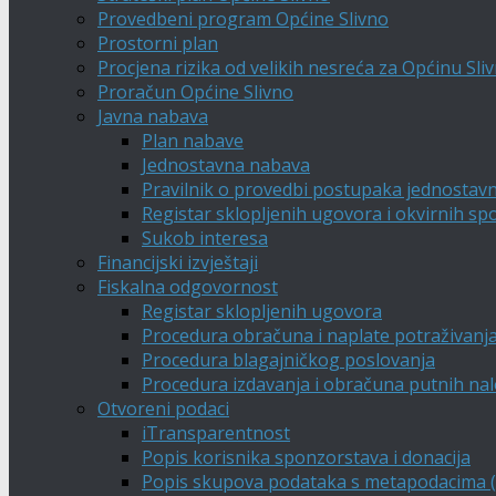
Provedbeni program Općine Slivno
Prostorni plan
Procjena rizika od velikih nesreća za Općinu Sli
Proračun Općine Slivno
Javna nabava
Plan nabave
Jednostavna nabava
Pravilnik o provedbi postupaka jednostav
Registar sklopljenih ugovora i okvirnih s
Sukob interesa
Financijski izvještaji
Fiskalna odgovornost
Registar sklopljenih ugovora
Procedura obračuna i naplate potraživanj
Procedura blagajničkog poslovanja
Procedura izdavanja i obračuna putnih na
Otvoreni podaci
iTransparentnost
Popis korisnika sponzorstava i donacija
Popis skupova podataka s metapodacima (A