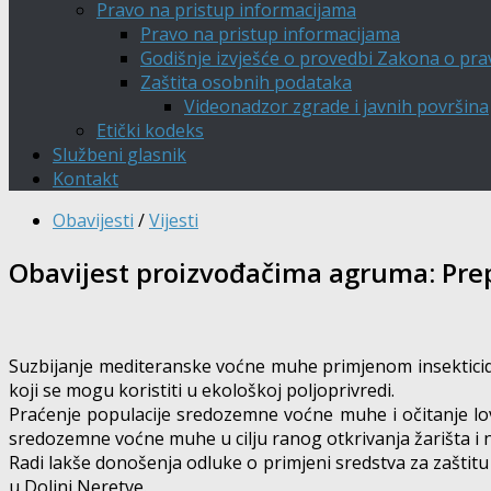
Pravo na pristup informacijama
Pravo na pristup informacijama
Godišnje izvješće o provedbi Zakona o pra
Zaštita osobnih podataka
Videonadzor zgrade i javnih površina
Etički kodeks
Službeni glasnik
Kontakt
Obavijesti
/
Vijesti
Obavijest proizvođačima agruma: Prep
Suzbijanje mediteranske voćne muhe primjenom insekticida
koji se mogu koristiti u ekološkoj poljoprivredi.
Praćenje populacije sredozemne voćne muhe i očitanje lov
sredozemne voćne muhe u cilju ranog otkrivanja žarišta i na
Radi lakše donošenja odluke o primjeni sredstva za zaštitu
u Dolini Neretve.