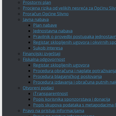
Prostorni plan
Procjena rizika od velikih nesreća za Općinu Sli
Proračun Općine Slivno
Javna nabava
Plan nabave
Jednostavna nabava
Pravilnik o provedbi postupaka jednostav
Registar sklopljenih ugovora i okvirnih s
Sukob interesa
Financijski izvještaji
Fiskalna odgovornost
Registar sklopljenih ugovora
Procedura obračuna i naplate potraživanj
Procedura blagajničkog poslovanja
Procedura izdavanja i obračuna putnih na
Otvoreni podaci
iTransparentnost
Popis korisnika sponzorstava i donacija
Popis skupova podataka s metapodacima (A
Pravo na pristup informacijama