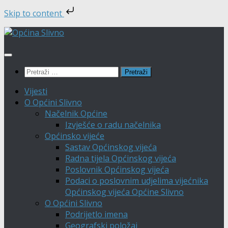
Skip to content
Skip
to
content
Pretraži:
Vijesti
O Općini Slivno
Načelnik Općine
Izvješće o radu načelnika
Općinsko vijeće
Sastav Općinskog vijeća
Radna tijela Općinskog vijeća
Poslovnik Općinskog vijeća
Podaci o poslovnim udjelima vijećnika
Općinskog vijeća Općine Slivno
O Općini Slivno
Podrijetlo imena
Geografski položaj