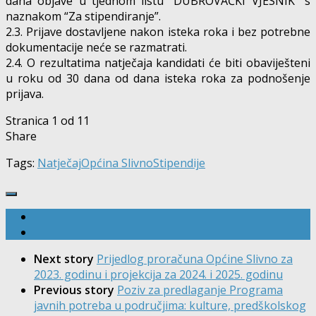
dana objave u tjednom listu “DUBROVAČKI VJESNIK“ s
naznakom “Za stipendiranje”.
2.3. Prijave dostavljene nakon isteka roka i bez potrebne
dokumentacije neće se razmatrati.
2.4. O rezultatima natječaja kandidati će biti obaviješteni
u roku od 30 dana od dana isteka roka za podnošenje
prijava.
Stranica 1 od 1
1
Share
Tags:
Natječaj
Općina Slivno
Stipendije
Next story
Prijedlog proračuna Općine Slivno za
2023. godinu i projekcija za 2024. i 2025. godinu
Previous story
Poziv za predlaganje Programa
javnih potreba u područjima: kulture, predškolskog