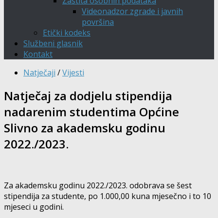
Zaštita osobnih podataka
Videonadzor zgrade i javnih
površina
Etički kodeks
Službeni glasnik
Kontakt
Natječaji
/
Vijesti
Natječaj za dodjelu stipendija
nadarenim studentima Općine
Slivno za akademsku godinu
2022./2023.
Za akademsku godinu 2022./2023. odobrava se šest
stipendija za studente, po 1.000,00 kuna mjesečno i to 10
mjeseci u godini.