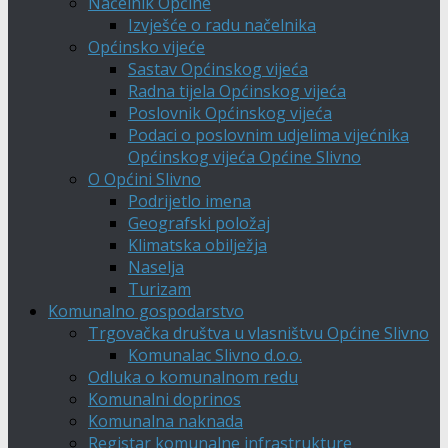
Načelnik Općine
Izvješće o radu načelnika
Općinsko vijeće
Sastav Općinskog vijeća
Radna tijela Općinskog vijeća
Poslovnik Općinskog vijeća
Podaci o poslovnim udjelima vijećnika
Općinskog vijeća Općine Slivno
O Općini Slivno
Podrijetlo imena
Geografski položaj
Klimatska obilježja
Naselja
Turizam
Komunalno gospodarstvo
Trgovačka društva u vlasništvu Općine Slivno
Komunalac Slivno d.o.o.
Odluka o komunalnom redu
Komunalni doprinos
Komunalna naknada
Registar komunalne infrastrukture