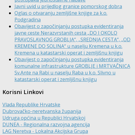
Javni uvid u prijedlog granice pomorskog dobra
Oglas o otvaranju zemljišne knjige za k.o.
Podgradina
Obavijest o započinjanju postupka evidentiranja
javne ceste Nerazvrstanih cesta „DO I OKOLO
PRAVOSLAVNOG GROBLJA“, „SREDNJA CESTA“, „OD
KREMENE DO SOLINA“ u naselju Kremena u k.o.
Kremena u katastarski operat i zemljišnu knjigu
Obavijest o započinjanju postupka evidentiranja
komunalne infrastrukture GROBLJE i MRTVAČNICA
Sv.Ante na Rabi u naselju Raba u k.o. Slivno u
katastarski operat i zemljišnu knjigu
Korisni Linkovi
Vlada Republike Hrvatske
Dubrovačko-neretvanska županija
Udruga općina u Republici Hrvatskoj
DUNEA - Regionalna razvojna agencija
LAG Neretva - Lokalna Akcijska Grupa