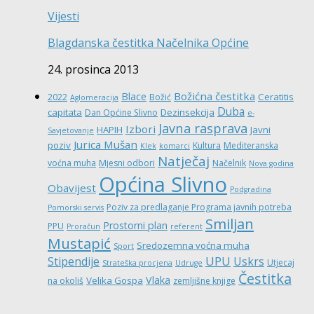
Vijesti
Blagdanska čestitka Načelnika Općine
24. prosinca 2013
Božićna čestitka
Blace
Ceratitis
2022
Božić
Aglomeracija
Duba
capitata
Dezinsekcija
Dan Općine Slivno
e-
Javna rasprava
Izbori
HAPIH
Javni
Savjetovanje
Jurica Mušan
poziv
Kultura
Mediteranska
Klek
komarci
Natječaj
voćna muha
Mjesni odbori
Načelnik
Nova godina
Općina Slivno
Obavijest
Podgradina
Poziv za predlaganje Programa javnih potreba
Pomorski servis
Smiljan
Prostorni plan
PPU
Proračun
referent
Mustapić
Sredozemna voćna muha
Sport
UPU
Stipendije
Uskrs
Utjecaj
Strateška procjena
Udruge
Čestitka
Vlaka
Velika Gospa
na okoliš
zemljišne knjige