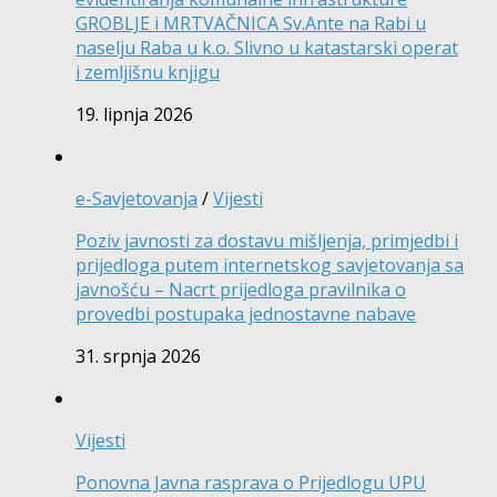
GROBLJE i MRTVAČNICA Sv.Ante na Rabi u
naselju Raba u k.o. Slivno u katastarski operat
i zemljišnu knjigu
19. lipnja 2026
e-Savjetovanja
/
Vijesti
Poziv javnosti za dostavu mišljenja, primjedbi i
prijedloga putem internetskog savjetovanja sa
javnošću – Nacrt prijedloga pravilnika o
provedbi postupaka jednostavne nabave
31. srpnja 2026
Vijesti
Ponovna Javna rasprava o Prijedlogu UPU