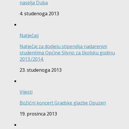
naselja Duba
4. studenoga 2013
Natječaji
Natječaj za dodjelu stipendija nadarenim
studentima Općine Slivno za školsku godinu
2013./2014.
23. studenoga 2013
Vijesti
Božićni koncert Gradske glazbe Opuzen
19. prosinca 2013