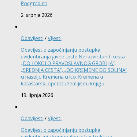
Podgradina
2. srpnja 2026
Obavijesti
/
Vijesti
Obavijest o započinjanju postupka
evidentiranja javne ceste Nerazvrstanih cesta
„DO I OKOLO PRAVOSLAVNOG GROBLJA“,
„SREDNJA CESTA“, „OD KREMENE DO SOLINA“
u naselju Kremena u k.o. Kremena u
katastarski operat i zemljišnu knjigu
19. lipnja 2026
Obavijesti
/
Vijesti
Obavijest o započinjanju postupka
evidentiranja komunalne infrastrukture