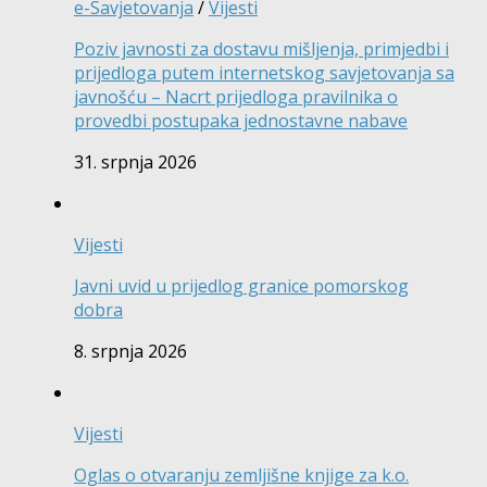
e-Savjetovanja
/
Vijesti
Poziv javnosti za dostavu mišljenja, primjedbi i
prijedloga putem internetskog savjetovanja sa
javnošću – Nacrt prijedloga pravilnika o
provedbi postupaka jednostavne nabave
31. srpnja 2026
Vijesti
Javni uvid u prijedlog granice pomorskog
dobra
8. srpnja 2026
Vijesti
Oglas o otvaranju zemljišne knjige za k.o.