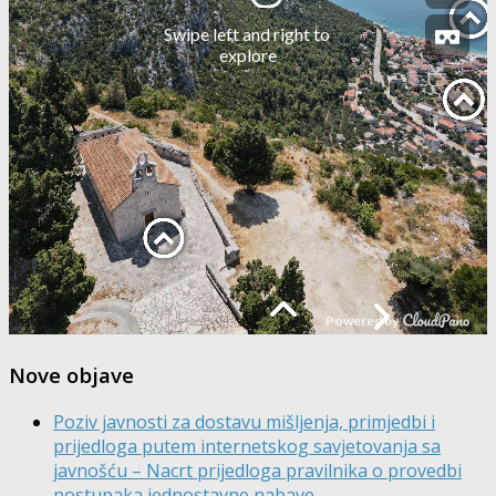
Nove objave
Poziv javnosti za dostavu mišljenja, primjedbi i
prijedloga putem internetskog savjetovanja sa
javnošću – Nacrt prijedloga pravilnika o provedbi
postupaka jednostavne nabave