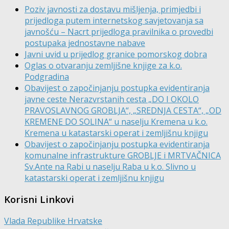
Poziv javnosti za dostavu mišljenja, primjedbi i
prijedloga putem internetskog savjetovanja sa
javnošću – Nacrt prijedloga pravilnika o provedbi
postupaka jednostavne nabave
Javni uvid u prijedlog granice pomorskog dobra
Oglas o otvaranju zemljišne knjige za k.o.
Podgradina
Obavijest o započinjanju postupka evidentiranja
javne ceste Nerazvrstanih cesta „DO I OKOLO
PRAVOSLAVNOG GROBLJA“, „SREDNJA CESTA“, „OD
KREMENE DO SOLINA“ u naselju Kremena u k.o.
Kremena u katastarski operat i zemljišnu knjigu
Obavijest o započinjanju postupka evidentiranja
komunalne infrastrukture GROBLJE i MRTVAČNICA
Sv.Ante na Rabi u naselju Raba u k.o. Slivno u
katastarski operat i zemljišnu knjigu
Korisni Linkovi
Vlada Republike Hrvatske