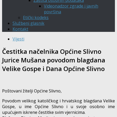
Zaštita osobnih podataka
Videonadzor zgrade i javnih
površina
Etički kodeks
Službeni glasnik
Kontakt
Vijesti
Čestitka načelnika Općine Slivno
Jurice Mušana povodom blagdana
Velike Gospe i Dana Općine Slivno
Poštovani žitelji Općine Slivno,
Povodom velikog katoličkog i hrvatskog blagdana Velike
Gospe, u ime Općine Slivno i u svoje osobno ime
upućujem iskrene čestitke svim vjernicima.