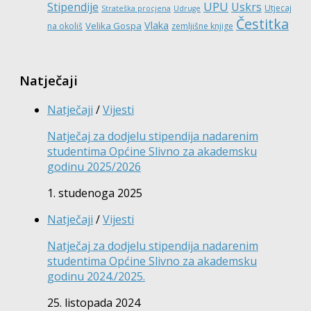
UPU
Stipendije
Uskrs
Utjecaj
Strateška procjena
Udruge
Čestitka
Vlaka
Velika Gospa
na okoliš
zemljišne knjige
Natječaji
Natječaji
/
Vijesti
Natječaj za dodjelu stipendija nadarenim
studentima Općine Slivno za akademsku
godinu 2025/2026
1. studenoga 2025
Natječaji
/
Vijesti
Natječaj za dodjelu stipendija nadarenim
studentima Općine Slivno za akademsku
godinu 2024./2025.
25. listopada 2024