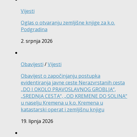
Vijesti
Oglas o otvaranju zemljišne knjige za k.o.
Podgradina
2. srpnja 2026
Obavijesti
/
Vijesti
Obavijest o započinjanju postupka
evidentiranja javne ceste Nerazvrstanih cesta
„DO I OKOLO PRAVOSLAVNOG GROBLJA“,
„SREDNJA CESTA“, „OD KREMENE DO SOLINA“
u naselju Kremena u k.o. Kremena u
katastarski operat i zemljišnu knjigu
19. lipnja 2026