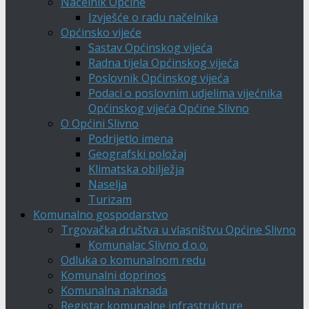
Načelnik Općine
Izvješće o radu načelnika
Općinsko vijeće
Sastav Općinskog vijeća
Radna tijela Općinskog vijeća
Poslovnik Općinskog vijeća
Podaci o poslovnim udjelima vijećnika
Općinskog vijeća Općine Slivno
O Općini Slivno
Podrijetlo imena
Geografski položaj
Klimatska obilježja
Naselja
Turizam
Komunalno gospodarstvo
Trgovačka društva u vlasništvu Općine Slivno
Komunalac Slivno d.o.o.
Odluka o komunalnom redu
Komunalni doprinos
Komunalna naknada
Registar komunalne infrastrukture