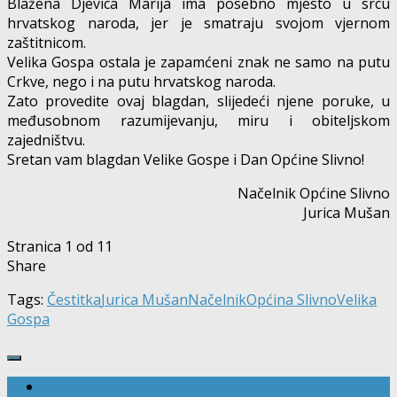
Blažena Djevica Marija ima posebno mjesto u srcu
hrvatskog naroda, jer je smatraju svojom vjernom
zaštitnicom.
Velika Gospa ostala je zapamćeni znak ne samo na putu
Crkve, nego i na putu hrvatskog naroda.
Zato provedite ovaj blagdan, slijedeći njene poruke, u
međusobnom razumijevanju, miru i obiteljskom
zajedništvu.
Sretan vam blagdan Velike Gospe i Dan Općine Slivno!
Načelnik Općine Slivno
Jurica Mušan
Stranica 1 od 1
1
Share
Tags:
Čestitka
Jurica Mušan
Načelnik
Općina Slivno
Velika
Gospa