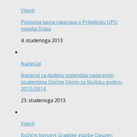
Vijesti
Ponovna Javna rasprava o Prijedlogu UPU
naselja Duba
4. studenoga 2013
Natječaji
Natječaj za dodjelu stipendija nadarenim
studentima Općine Slivno za školsku godinu
2013./2014.
23. studenoga 2013
Vijesti
Božićni koncert Gradske glazbe Opuzen