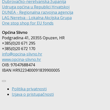
Dubrovačko-neretvanska županija
Udruga općina u Republici Hrvatskoj
DUNEA - Regionalna razvojna agencija
LAG Neretva - Lokalna Akcijska Grupa
One stop shop for EU fonds
Općina Slivno
Podgradina 41, 20355 Opuzen, HR
+385(0)20 671 295
+385(0)20 672 170
info@opcina-slivno.hr
www.opcina-slivno.hr
OIB: 97047688474
IBAN HR9223400091839900005
Politika privatnosti
Izjava o pristupačnosti