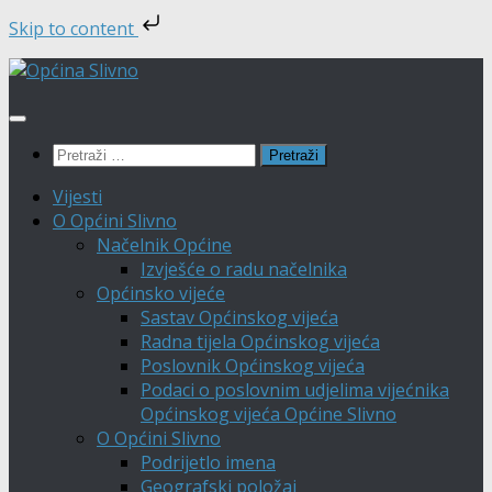
Skip to content
Skip
to
content
Pretraži:
Vijesti
O Općini Slivno
Načelnik Općine
Izvješće o radu načelnika
Općinsko vijeće
Sastav Općinskog vijeća
Radna tijela Općinskog vijeća
Poslovnik Općinskog vijeća
Podaci o poslovnim udjelima vijećnika
Općinskog vijeća Općine Slivno
O Općini Slivno
Podrijetlo imena
Geografski položaj