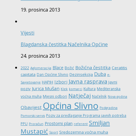
19. prosinca 2013
Vijesti
Blagdanska čestitka Načelnika Općine
24. prosinca 2013
Božićna čestitka
Blace
Ceratitis
2022
Božić
Aglomeracija
Duba
capitata
Dezinsekcija
Dan Općine Slivno
e-
Javna rasprava
Izbori
HAPIH
Javni
Savjetovanje
Jurica Mušan
poziv
Kultura
Mediteranska
Klek
komarci
Natječaj
voćna muha
Mjesni odbori
Načelnik
Nova godina
Općina Slivno
Obavijest
Podgradina
Poziv za predlaganje Programa javnih potreba
Pomorski servis
Smiljan
Prostorni plan
PPU
Proračun
referent
Mustapić
Sredozemna voćna muha
Sport