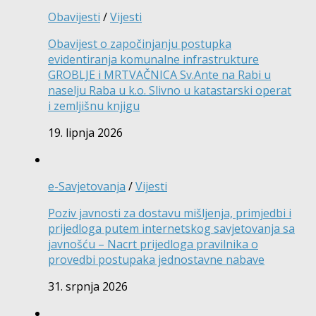
Obavijesti
/
Vijesti
Obavijest o započinjanju postupka
evidentiranja komunalne infrastrukture
GROBLJE i MRTVAČNICA Sv.Ante na Rabi u
naselju Raba u k.o. Slivno u katastarski operat
i zemljišnu knjigu
19. lipnja 2026
e-Savjetovanja
/
Vijesti
Poziv javnosti za dostavu mišljenja, primjedbi i
prijedloga putem internetskog savjetovanja sa
javnošću – Nacrt prijedloga pravilnika o
provedbi postupaka jednostavne nabave
31. srpnja 2026