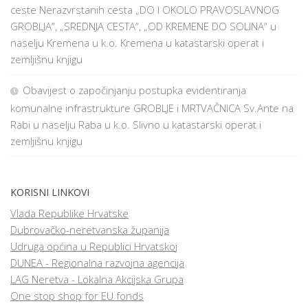
ceste Nerazvrstanih cesta „DO I OKOLO PRAVOSLAVNOG
GROBLJA“, „SREDNJA CESTA“, „OD KREMENE DO SOLINA“ u
naselju Kremena u k.o. Kremena u katastarski operat i
zemljišnu knjigu
Obavijest o započinjanju postupka evidentiranja
komunalne infrastrukture GROBLJE i MRTVAČNICA Sv.Ante na
Rabi u naselju Raba u k.o. Slivno u katastarski operat i
zemljišnu knjigu
KORISNI LINKOVI
Vlada Republike Hrvatske
Dubrovačko-neretvanska županija
Udruga općina u Republici Hrvatskoj
DUNEA - Regionalna razvojna agencija
LAG Neretva - Lokalna Akcijska Grupa
One stop shop for EU fonds