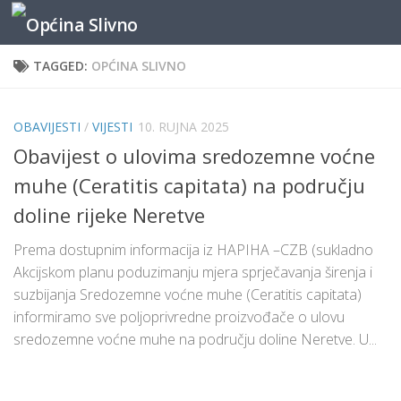
content
Skip to content
TAGGED:
OPĆINA SLIVNO
OBAVIJESTI
/
VIJESTI
10. RUJNA 2025
Obavijest o ulovima sredozemne voćne
muhe (Ceratitis capitata) na području
doline rijeke Neretve
Prema dostupnim informacija iz HAPIHA –CZB (sukladno
Akcijskom planu poduzimanju mjera sprječavanja širenja i
suzbijanja Sredozemne voćne muhe (Ceratitis capitata)
informiramo sve poljoprivredne proizvođače o ulovu
sredozemne voćne muhe na području doline Neretve. U...