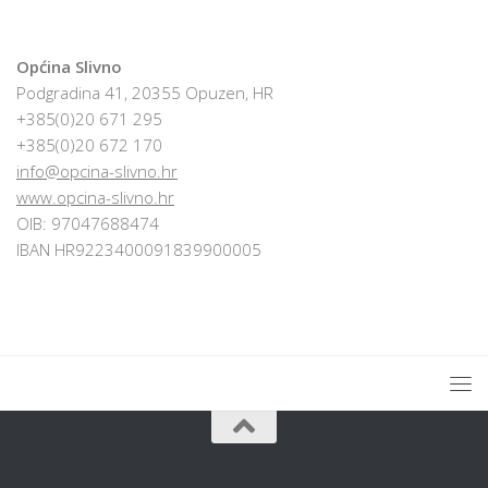
Općina Slivno
Podgradina 41, 20355 Opuzen, HR
+385(0)20 671 295
+385(0)20 672 170
info@opcina-slivno.hr
www.opcina-slivno.hr
OIB: 97047688474
IBAN HR9223400091839900005