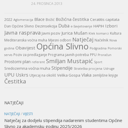
24. PROSINCA 2013
Božićna čestitka
Blace
Ceratitis capitata
2022
Božić
Aglomeracija
Duba
Izbori
Dezinsekcija
HAPIH
Dan Općine Slivno
e-Savjetovanje
Javna rasprava
Jurica Mušan
Javni poziv
Kultura
Klek
komarci
Natječaj
Mediteranska voćna muha
Mjesni odbori
Načelnik
Nova
Općina Slivno
Obavijest
godina
Podgradina
Pomorski
Poziv za predlaganje Programa javnih potreba
PPU
servis
Proračun
Smiljan Mustapić
Prostorni plan
referent
Sport
Stipendije
Sredozemna voćna muha
Strateška procjena
Udruge
UPU
Uskrs
Vlaka
Velika Gospa
Utjecaj na okoliš
zemljišne knjige
Čestitka
NATJEČAJI
NATJEČAJI
/
VIJESTI
Natječaj za dodjelu stipendija nadarenim studentima Općine
Slivno za akademsku godinu 2025/2026