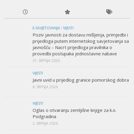
E-SAVJETOVANJA
/
VIJESTI
Poziv javnosti za dostavu mišljenja, primjedbi i
prijedloga putem internetskog savjetovanja sa
javnošću – Nacrt prijedloga pravilnika o
provedbi postupaka jednostavne nabave
31. SRPNJA 2026
VIJESTI
Javni uvid u prijedlog granice pomorskog dobra
8. SRPNJA 2026
VIJESTI
Oglas o otvaranju zemljišne knjige za k.o.
Podgradina
2. SRPNJA 2026