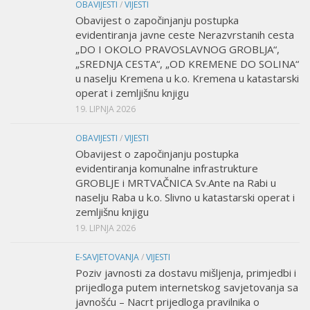
OBAVIJESTI
/
VIJESTI
Obavijest o započinjanju postupka
evidentiranja javne ceste Nerazvrstanih cesta
„DO I OKOLO PRAVOSLAVNOG GROBLJA“,
„SREDNJA CESTA“, „OD KREMENE DO SOLINA“
u naselju Kremena u k.o. Kremena u katastarski
operat i zemljišnu knjigu
19. LIPNJA 2026
OBAVIJESTI
/
VIJESTI
Obavijest o započinjanju postupka
evidentiranja komunalne infrastrukture
GROBLJE i MRTVAČNICA Sv.Ante na Rabi u
naselju Raba u k.o. Slivno u katastarski operat i
zemljišnu knjigu
19. LIPNJA 2026
E-SAVJETOVANJA
/
VIJESTI
Poziv javnosti za dostavu mišljenja, primjedbi i
prijedloga putem internetskog savjetovanja sa
javnošću – Nacrt prijedloga pravilnika o