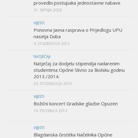
provedbi postupaka jednostavne nabave
31. SRPNJA 2026
VIJESTI
Ponovna Javna rasprava o Prijedlogu UPU
naselja Duba
4. STUDENOGA 2013
NATJEČAJI
Natječaj za dodjelu stipendija nadarenim
studentima Općine Slivno za školsku godinu
2013./2014.
23. STUDENOGA 2013
VIJESTI
Božićni koncert Gradske glazbe Opuzen
19. PROSINCA 2013
VIJESTI
Blagdanska čestitka Načelnika Općine