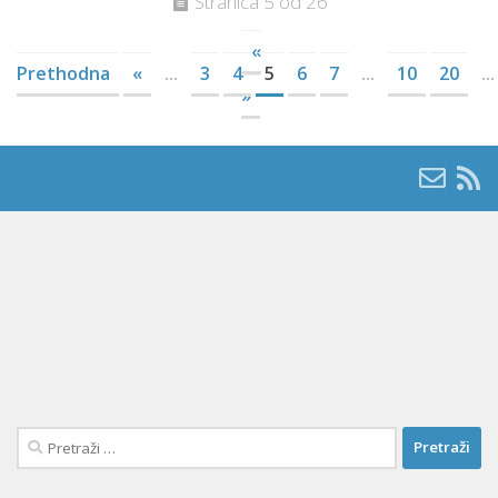
Stranica 5 od 26
«
Prethodna
«
...
3
4
5
6
7
...
10
20
...
»
Pretraži: