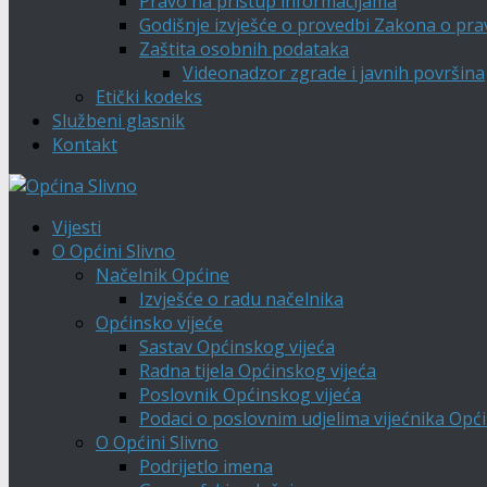
Pravo na pristup informacijama
Godišnje izvješće o provedbi Zakona o pra
Zaštita osobnih podataka
Videonadzor zgrade i javnih površina
Etički kodeks
Službeni glasnik
Kontakt
Vijesti
O Općini Slivno
Načelnik Općine
Izvješće o radu načelnika
Općinsko vijeće
Sastav Općinskog vijeća
Radna tijela Općinskog vijeća
Poslovnik Općinskog vijeća
Podaci o poslovnim udjelima vijećnika Opći
O Općini Slivno
Podrijetlo imena