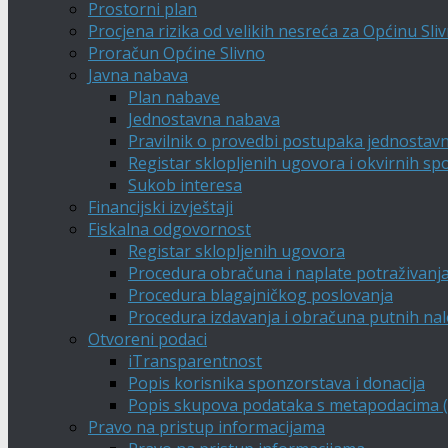
Prostorni plan
Procjena rizika od velikih nesreća za Općinu Sli
Proračun Općine Slivno
Javna nabava
Plan nabave
Jednostavna nabava
Pravilnik o provedbi postupaka jednostav
Registar sklopljenih ugovora i okvirnih s
Sukob interesa
Financijski izvještaji
Fiskalna odgovornost
Registar sklopljenih ugovora
Procedura obračuna i naplate potraživanj
Procedura blagajničkog poslovanja
Procedura izdavanja i obračuna putnih na
Otvoreni podaci
iTransparentnost
Popis korisnika sponzorstava i donacija
Popis skupova podataka s metapodacima (A
Pravo na pristup informacijama