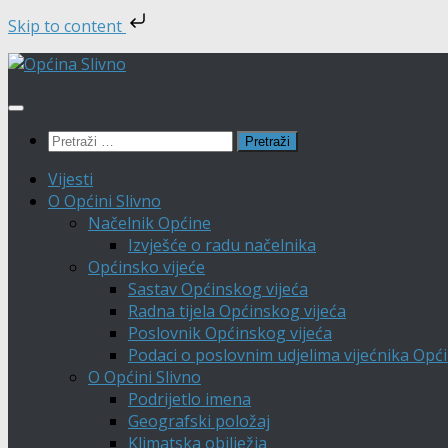
Skip to content
Skip
to
content
Pretraži:
Vijesti
O Općini Slivno
Načelnik Općine
Izvješće o radu načelnika
Općinsko vijeće
Sastav Općinskog vijeća
Radna tijela Općinskog vijeća
Poslovnik Općinskog vijeća
Podaci o poslovnim udjelima vijećnika Opći
O Općini Slivno
Podrijetlo imena
Geografski položaj
Klimatska obilježja