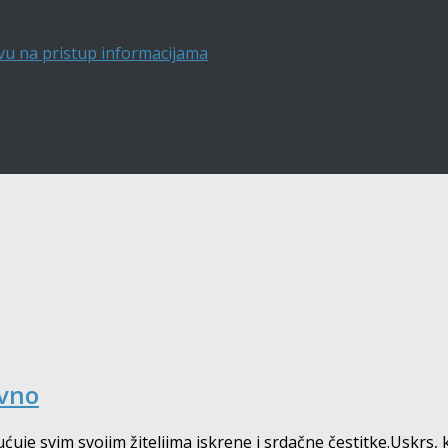
vu na pristup informacijama
ivno
 svim svojim žiteljima iskrene i srdačne čestitke.Uskrs, ka