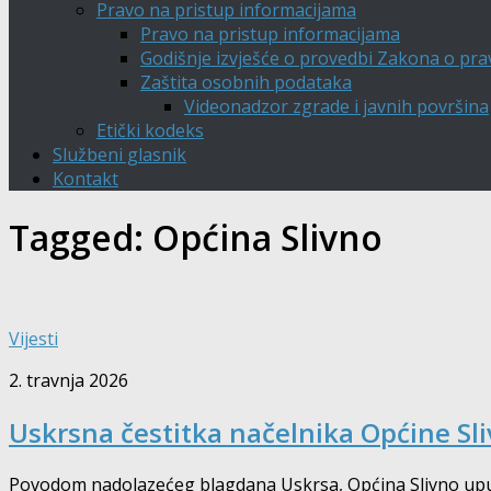
Pravo na pristup informacijama
Pravo na pristup informacijama
Godišnje izvješće o provedbi Zakona o pra
Zaštita osobnih podataka
Videonadzor zgrade i javnih površina
Etički kodeks
Službeni glasnik
Kontakt
Tagged:
Općina Slivno
Vijesti
2. travnja 2026
Uskrsna čestitka načelnika Općine Sl
Povodom nadolazećeg blagdana Uskrsa, Općina Slivno upućuje