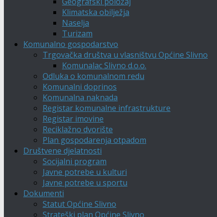
Geografski položaj
Klimatska obilježja
Naselja
Turizam
Komunalno gospodarstvo
Trgovačka društva u vlasništvu Općine Slivno
Komunalac Slivno d.o.o.
Odluka o komunalnom redu
Komunalni doprinos
Komunalna naknada
Registar komunalne infrastrukture
Registar imovine
Reciklažno dvorište
Plan gospodarenja otpadom
Društvene djelatnosti
Socijalni program
Javne potrebe u kulturi
Javne potrebe u sportu
Dokumenti
Statut Općine Slivno
Strateški plan Općine Slivno