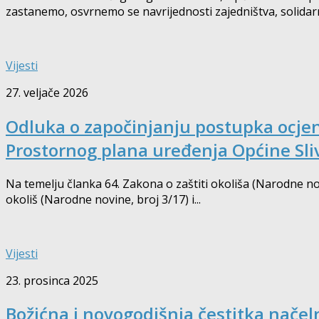
zastanemo, osvrnemo se navrijednosti zajedništva, solidar
Vijesti
27. veljače 2026
Odluka o započinjanju postupka ocjene
Prostornog plana uređenja Općine Sli
Na temelju članka 64. Zakona o zaštiti okoliša (Narodne nov
okoliš (Narodne novine, broj 3/17) i...
Vijesti
23. prosinca 2025
Božićna i novogodišnja čestitka načel