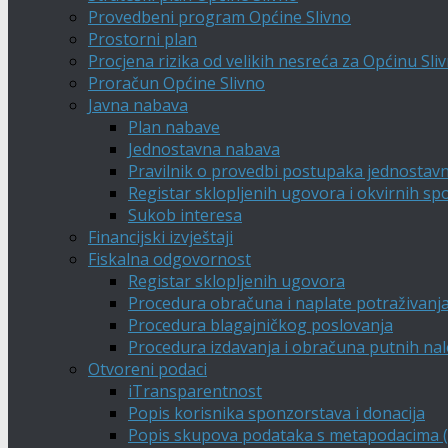
Provedbeni program Općine Slivno
Prostorni plan
Procjena rizika od velikih nesreća za Općinu Sli
Proračun Općine Slivno
Javna nabava
Plan nabave
Jednostavna nabava
Pravilnik o provedbi postupaka jednostav
Registar sklopljenih ugovora i okvirnih s
Sukob interesa
Financijski izvještaji
Fiskalna odgovornost
Registar sklopljenih ugovora
Procedura obračuna i naplate potraživanj
Procedura blagajničkog poslovanja
Procedura izdavanja i obračuna putnih na
Otvoreni podaci
iTransparentnost
Popis korisnika sponzorstava i donacija
Popis skupova podataka s metapodacima (A