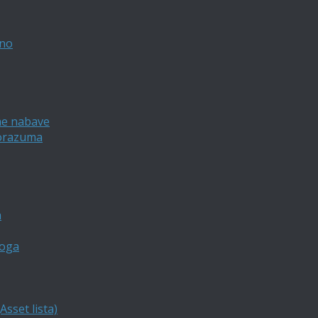
vno
ne nabave
porazuma
a
loga
sset lista)