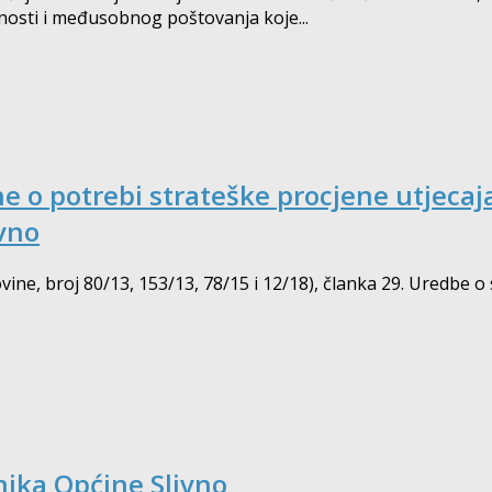
nosti i međusobnog poštovanja koje...
 o potrebi strateške procjene utjecaj
vno
ine, broj 80/13, 153/13, 78/15 i 12/18), članka 29. Uredbe o 
nika Općine Slivno