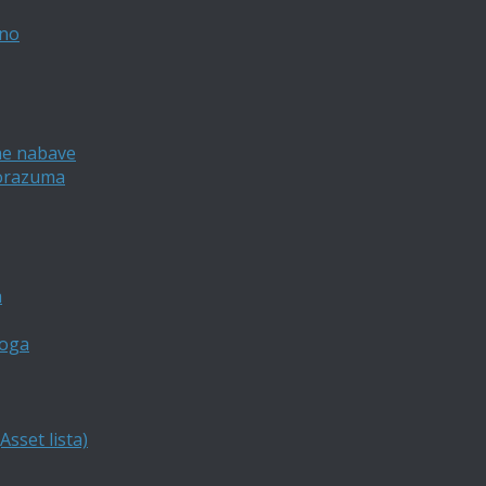
vno
ne nabave
porazuma
a
loga
sset lista)