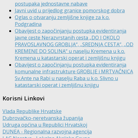
postupaka jednostavne nabave
Javni uvid u prijedlog granice pomorskog dobra
Oglas o otvaranju zemljišne knjige za k.o.
Podgradina
Obavijest o započinjanju postupka evidentiranja
javne ceste Nerazvrstanih cesta „DO I OKOLO
PRAVOSLAVNOG GROBLJA“, „SREDNJA CESTA“, „OD
KREMENE DO SOLINA“ u naselju Kremena u k.o.
Kremena u katastarski operat i zemljišnu knjigu
Obavijest o započinjanju postupka evidentiranja
komunalne infrastrukture GROBLJE i MRTVAČNICA
Sv.Ante na Rabi u naselju Raba u k.o. Slivno u
katastarski operat i zemljišnu knjigu
Korisni Linkovi
Vlada Republike Hrvatske
Dubrovačko-neretvanska županija
Udruga općina u Republici Hrvatskoj
DUNEA - Regionalna razvojna agencija