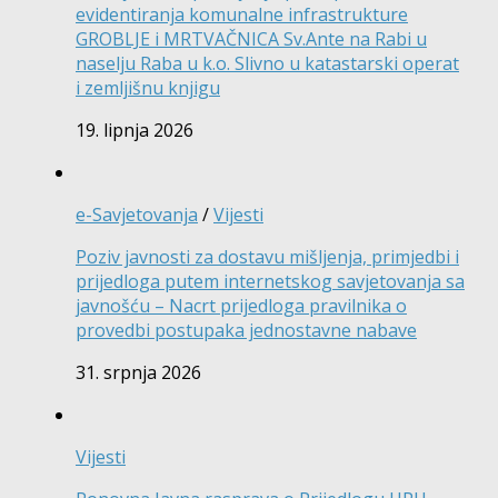
evidentiranja komunalne infrastrukture
GROBLJE i MRTVAČNICA Sv.Ante na Rabi u
naselju Raba u k.o. Slivno u katastarski operat
i zemljišnu knjigu
19. lipnja 2026
e-Savjetovanja
/
Vijesti
Poziv javnosti za dostavu mišljenja, primjedbi i
prijedloga putem internetskog savjetovanja sa
javnošću – Nacrt prijedloga pravilnika o
provedbi postupaka jednostavne nabave
31. srpnja 2026
Vijesti