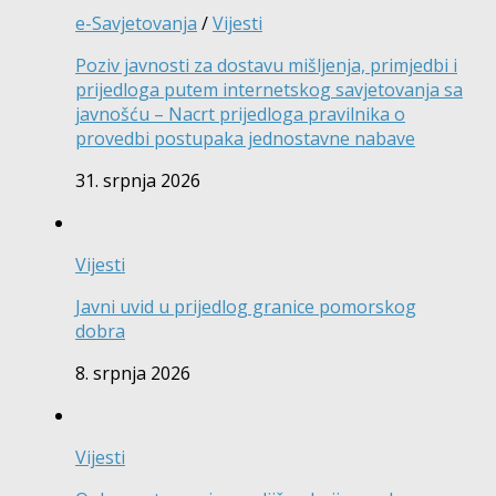
e-Savjetovanja
/
Vijesti
Poziv javnosti za dostavu mišljenja, primjedbi i
prijedloga putem internetskog savjetovanja sa
javnošću – Nacrt prijedloga pravilnika o
provedbi postupaka jednostavne nabave
31. srpnja 2026
Vijesti
Javni uvid u prijedlog granice pomorskog
dobra
8. srpnja 2026
Vijesti