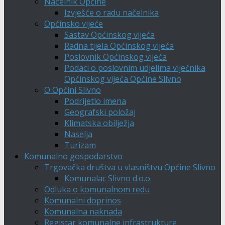
Načelnik Općine
Izvješće o radu načelnika
Općinsko vijeće
Sastav Općinskog vijeća
Radna tijela Općinskog vijeća
Poslovnik Općinskog vijeća
Podaci o poslovnim udjelima vijećnika
Općinskog vijeća Općine Slivno
O Općini Slivno
Podrijetlo imena
Geografski položaj
Klimatska obilježja
Naselja
Turizam
Komunalno gospodarstvo
Trgovačka društva u vlasništvu Općine Slivno
Komunalac Slivno d.o.o.
Odluka o komunalnom redu
Komunalni doprinos
Komunalna naknada
Registar komunalne infrastrukture