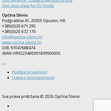
LAG Neretva - Lokalna Akcijska Grupa
One stop shop for EU fonds
Općina Slivno
Podgradina 41, 20355 Opuzen, HR
+385(0)20 671 295
+385(0)20 672 170
info@opcina-slivno.hr
www.opcina-slivno.hr
OIB: 97047688474
IBAN HR9223400091839900005
Politika privatnosti
Izjava o pristupačnosti
Sva prava pridržana © 2026 Općina Slivno