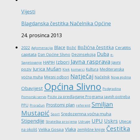
Vijesti
Blagdanska čestitka Načelnika Općine
24. prosinca 2013
Božićna čestitka
Blace
Ceratitis
2022
Božić
Aglomeracija
Duba
capitata
Dezinsekcija
Dan Općine Slivno
e-
Javna rasprava
Izbori
HAPIH
Javni
Savjetovanje
Jurica Mušan
poziv
Kultura
Mediteranska
Klek
komarci
Natječaj
voćna muha
Mjesni odbori
Načelnik
Nova godina
Općina Slivno
Obavijest
Podgradina
Poziv za predlaganje Programa javnih potreba
Pomorski servis
Smiljan
Prostorni plan
PPU
Proračun
referent
Mustapić
Sredozemna voćna muha
Sport
UPU
Stipendije
Uskrs
Utjecaj
Strateška procjena
Udruge
Čestitka
Vlaka
Velika Gospa
na okoliš
zemljišne knjige