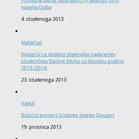
Ponovna Javna rasprava o Prijedlogu UPU
naselja Duba
4. studenoga 2013
Natječaji
Natječaj za dodjelu stipendija nadarenim
studentima Općine Slivno za školsku godinu
2013./2014.
23. studenoga 2013
Vijesti
Božićni koncert Gradske glazbe Opuzen
19. prosinca 2013