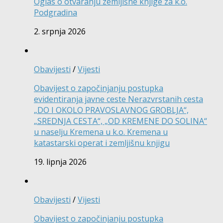
Oglas o otvaranju zemljišne knjige za k.o.
Podgradina
2. srpnja 2026
Obavijesti
/
Vijesti
Obavijest o započinjanju postupka
evidentiranja javne ceste Nerazvrstanih cesta
„DO I OKOLO PRAVOSLAVNOG GROBLJA“,
„SREDNJA CESTA“, „OD KREMENE DO SOLINA“
u naselju Kremena u k.o. Kremena u
katastarski operat i zemljišnu knjigu
19. lipnja 2026
Obavijesti
/
Vijesti
Obavijest o započinjanju postupka