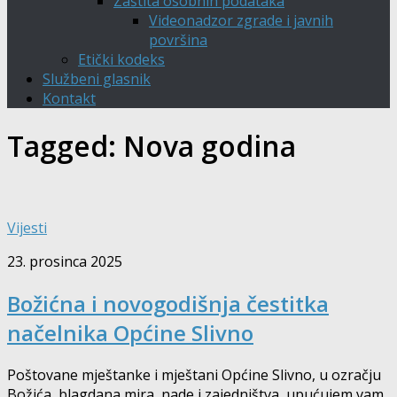
Zaštita osobnih podataka
Videonadzor zgrade i javnih
površina
Etički kodeks
Službeni glasnik
Kontakt
Tagged:
Nova godina
Vijesti
23. prosinca 2025
Božićna i novogodišnja čestitka
načelnika Općine Slivno
Poštovane mještanke i mještani Općine Slivno, u ozračju
Božića, blagdana mira, nade i zajedništva, upućujem vam