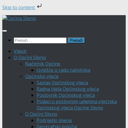
Skip to content
Skip
to
content
Pretraži:
Vijesti
O Općini Slivno
Načelnik Općine
Izvješće o radu načelnika
Općinsko vijeće
Sastav Općinskog vijeća
Radna tijela Općinskog vijeća
Poslovnik Općinskog vijeća
Podaci o poslovnim udjelima vijećnika
Općinskog vijeća Općine Slivno
O Općini Slivno
Podrijetlo imena
Geografski položaj