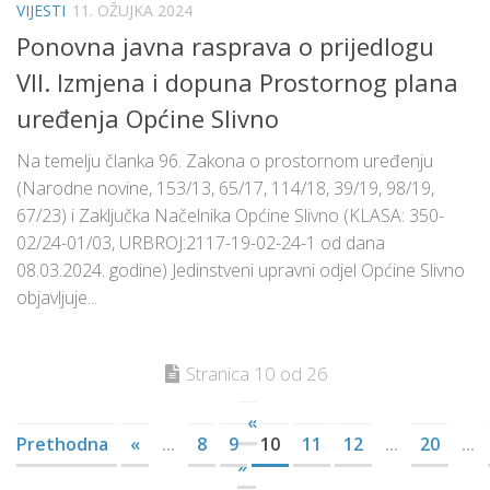
VIJESTI
11. OŽUJKA 2024
Ponovna javna rasprava o prijedlogu
VII. Izmjena i dopuna Prostornog plana
uređenja Općine Slivno
Na temelju članka 96. Zakona o prostornom uređenju
(Narodne novine, 153/13, 65/17, 114/18, 39/19, 98/19,
67/23) i Zaključka Načelnika Općine Slivno (KLASA: 350-
02/24-01/03, URBROJ:2117-19-02-24-1 od dana
08.03.2024. godine) Jedinstveni upravni odjel Općine Slivno
objavljuje...
Stranica 10 od 26
«
Prethodna
«
...
8
9
10
11
12
...
20
...
»