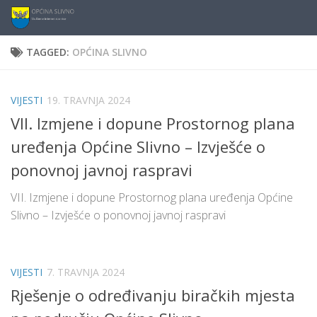
content
Skip to content
TAGGED:
OPĆINA SLIVNO
VIJESTI
19. TRAVNJA 2024
VII. Izmjene i dopune Prostornog plana
uređenja Općine Slivno – Izvješće o
ponovnoj javnoj raspravi
VII. Izmjene i dopune Prostornog plana uređenja Općine
Slivno – Izvješće o ponovnoj javnoj raspravi
VIJESTI
7. TRAVNJA 2024
Rješenje o određivanju biračkih mjesta