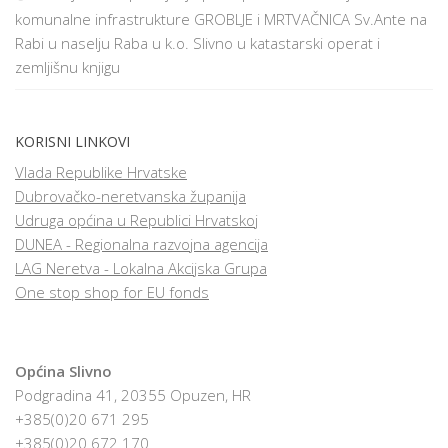
komunalne infrastrukture GROBLJE i MRTVAČNICA Sv.Ante na
Rabi u naselju Raba u k.o. Slivno u katastarski operat i
zemljišnu knjigu
KORISNI LINKOVI
Vlada Republike Hrvatske
Dubrovačko-neretvanska županija
Udruga općina u Republici Hrvatskoj
DUNEA - Regionalna razvojna agencija
LAG Neretva - Lokalna Akcijska Grupa
One stop shop for EU fonds
Općina Slivno
Podgradina 41, 20355 Opuzen, HR
+385(0)20 671 295
+385(0)20 672 170