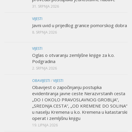
31. SRPNJA 2026
VIJESTI
Javni uvid u prijedlog granice pomorskog dobra
8. SRPNJA 2026
VIJESTI
Oglas o otvaranju zemljišne knjige za k.o.
Podgradina
2. SRPNJA 2026
OBAVIJESTI
/
VIJESTI
Obavijest o započinjanju postupka
evidentiranja javne ceste Nerazvrstanih cesta
„DO I OKOLO PRAVOSLAVNOG GROBLJA“,
„SREDNJA CESTA“, „OD KREMENE DO SOLINA“
u naselju Kremena u k.o. Kremena u katastarski
operat i zemljišnu knjigu
19. LIPNJA 2026