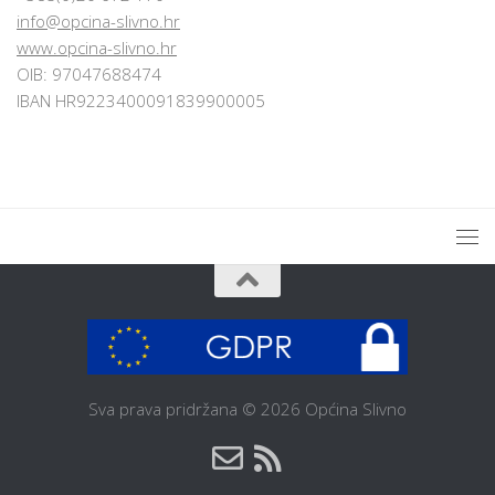
info@opcina-slivno.hr
www.opcina-slivno.hr
OIB: 97047688474
IBAN HR9223400091839900005
Sva prava pridržana © 2026 Općina Slivno