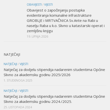
OBAVIJESTI
/
VIJESTI
Obavijest o započinjanju postupka
evidentiranja komunalne infrastrukture
GROBLJE i MRTVAČNICA Sv.Ante na Rabi u
naselju Raba u k.o. Slivno u katastarski operat i
zemljišnu knjigu
19. LIPNJA 2026
NATJEČAJI
NATJEČAJI
/
VIJESTI
Natječaj za dodjelu stipendija nadarenim studentima Općine
Slivno za akademsku godinu 2025/2026
1. STUDENOGA 2025
NATJEČAJI
/
VIJESTI
Natječaj za dodjelu stipendija nadarenim studentima Općine
Slivno za akademsku godinu 2024./2025.
25. LISTOPADA 2024