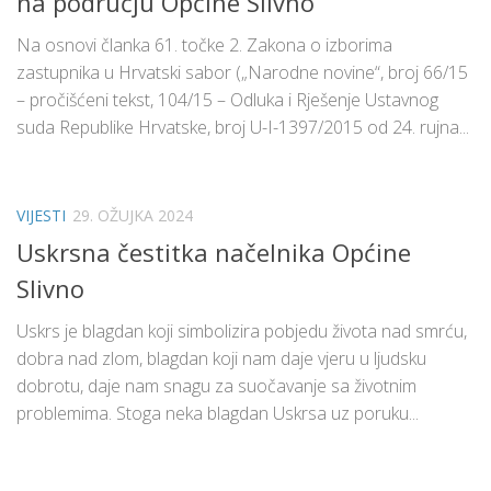
na području Općine Slivno
Na osnovi članka 61. točke 2. Zakona o izborima
zastupnika u Hrvatski sabor („Narodne novine“, broj 66/15
– pročišćeni tekst, 104/15 – Odluka i Rješenje Ustavnog
suda Republike Hrvatske, broj U-I-1397/2015 od 24. rujna...
VIJESTI
29. OŽUJKA 2024
Uskrsna čestitka načelnika Općine
Slivno
Uskrs je blagdan koji simbolizira pobjedu života nad smrću,
dobra nad zlom, blagdan koji nam daje vjeru u ljudsku
dobrotu, daje nam snagu za suočavanje sa životnim
problemima. Stoga neka blagdan Uskrsa uz poruku...