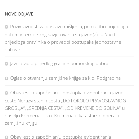
NOVE OBJAVE
Poziv javnosti za dostavu mišljenja, primjedbi i prijedloga
putem internetskog savjetovanja sa javnošću – Nacrt
prijedloga pravilnika o provedbi postupaka jednostavne
nabave
Javni uvid u prijedlog granice pomorskog dobra
Oglas o otvaranju zemljišne knjige za k.o. Podgradina
Obavijest o započinjanju postupka evidentiranja javne
ceste Nerazvrstanih cesta „DO I OKOLO PRAVOSLAVNOG
GROBLJA“, „SREDNJA CESTA“, „OD KREMENE DO SOLINA“ u
naselju Kremena u k.o. Kremena u katastarski operat i
zemljišnu knjigu
Obavijest o započinjanju postupka evidentiranja