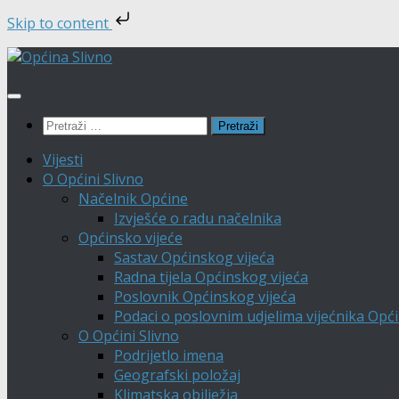
Skip to content
Skip
to
content
Pretraži:
Vijesti
O Općini Slivno
Načelnik Općine
Izvješće o radu načelnika
Općinsko vijeće
Sastav Općinskog vijeća
Radna tijela Općinskog vijeća
Poslovnik Općinskog vijeća
Podaci o poslovnim udjelima vijećnika Opći
O Općini Slivno
Podrijetlo imena
Geografski položaj
Klimatska obilježja