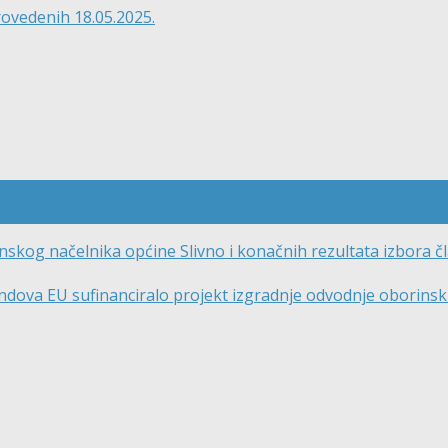
rovedenih 18.05.2025.
nskog načelnika općine Slivno i konačnih rezultata izbora č
ondova EU sufinanciralo projekt izgradnje odvodnje oborinsk