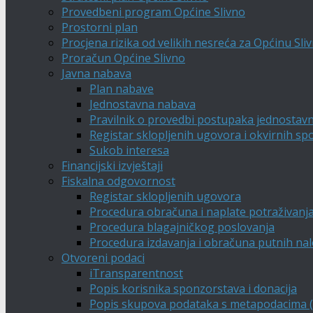
Provedbeni program Općine Slivno
Prostorni plan
Procjena rizika od velikih nesreća za Općinu Sli
Proračun Općine Slivno
Javna nabava
Plan nabave
Jednostavna nabava
Pravilnik o provedbi postupaka jednostav
Registar sklopljenih ugovora i okvirnih s
Sukob interesa
Financijski izvještaji
Fiskalna odgovornost
Registar sklopljenih ugovora
Procedura obračuna i naplate potraživanj
Procedura blagajničkog poslovanja
Procedura izdavanja i obračuna putnih na
Otvoreni podaci
iTransparentnost
Popis korisnika sponzorstava i donacija
Popis skupova podataka s metapodacima (A