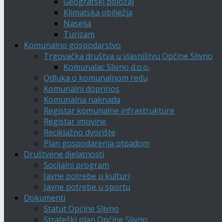
Geografski položaj
Klimatska obilježja
Naselja
Turizam
Komunalno gospodarstvo
Trgovačka društva u vlasništvu Općine Slivno
Komunalac Slivno d.o.o.
Odluka o komunalnom redu
Komunalni doprinos
Komunalna naknada
Registar komunalne infrastrukture
Registar imovine
Reciklažno dvorište
Plan gospodarenja otpadom
Društvene djelatnosti
Socijalni program
Javne potrebe u kulturi
Javne potrebe u sportu
Dokumenti
Statut Općine Slivno
Strateški plan Općine Slivno