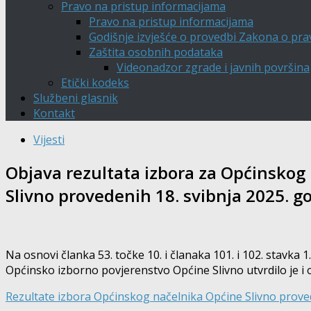
Pravo na pristup informacijama
Pravo na pristup informacijama
Godišnje izvješće o provedbi Zakona o pra
Zaštita osobnih podataka
Videonadzor zgrade i javnih površina
Etički kodeks
Službeni glasnik
Kontakt
Vijesti
Objava rezultata izbora za Općinskog 
Slivno provedenih 18. svibnja 2025. g
Na osnovi članka 53. točke 10. i članaka 101. i 102. stavka 
Općinsko izborno povjerenstvo Općine Slivno utvrdilo je i o
Rezultate izbora Općinskog načelnika Općine Slivno prove