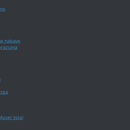
vno
ne nabave
porazuma
a
loga
sset lista)