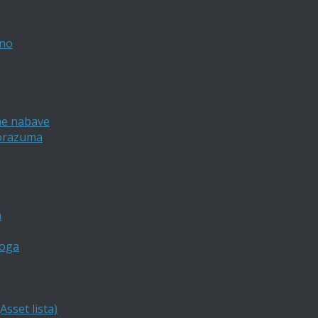
vno
ne nabave
porazuma
a
loga
sset lista)