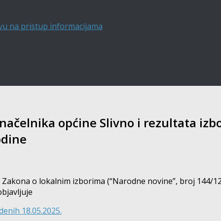
vu na pristup informacijama
načelnika općine Slivno i rezultata iz
odine
1. Zakona o lokalnim izborima (“Narodne novine”, broj 144/12,
bjavljuje
denih 18.05.2025.