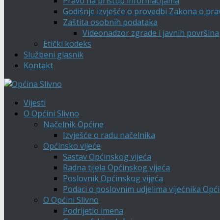
Pravo na pristup informacijama
Godišnje izvješće o provedbi Zakona o pra
Zaštita osobnih podataka
Videonadzor zgrade i javnih površina
Etički kodeks
Službeni glasnik
Kontakt
Vijesti
O Općini Slivno
Načelnik Općine
Izvješće o radu načelnika
Općinsko vijeće
Sastav Općinskog vijeća
Radna tijela Općinskog vijeća
Poslovnik Općinskog vijeća
Podaci o poslovnim udjelima vijećnika Opći
O Općini Slivno
Podrijetlo imena