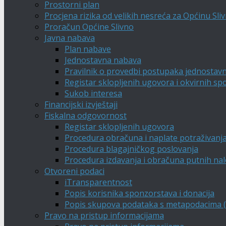
Prostorni plan
Procjena rizika od velikih nesreća za Općinu Sli
Proračun Općine Slivno
Javna nabava
Plan nabave
Jednostavna nabava
Pravilnik o provedbi postupaka jednostav
Registar sklopljenih ugovora i okvirnih s
Sukob interesa
Financijski izvještaji
Fiskalna odgovornost
Registar sklopljenih ugovora
Procedura obračuna i naplate potraživanj
Procedura blagajničkog poslovanja
Procedura izdavanja i obračuna putnih na
Otvoreni podaci
iTransparentnost
Popis korisnika sponzorstava i donacija
Popis skupova podataka s metapodacima (A
Pravo na pristup informacijama