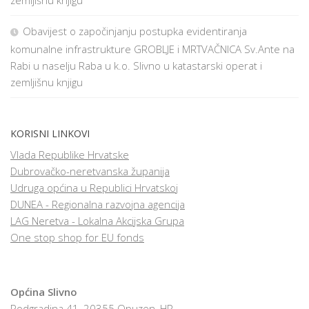
zemljišnu knjigu
Obavijest o započinjanju postupka evidentiranja
komunalne infrastrukture GROBLJE i MRTVAČNICA Sv.Ante na
Rabi u naselju Raba u k.o. Slivno u katastarski operat i
zemljišnu knjigu
KORISNI LINKOVI
Vlada Republike Hrvatske
Dubrovačko-neretvanska županija
Udruga općina u Republici Hrvatskoj
DUNEA - Regionalna razvojna agencija
LAG Neretva - Lokalna Akcijska Grupa
One stop shop for EU fonds
Općina Slivno
Podgradina 41, 20355 Opuzen, HR