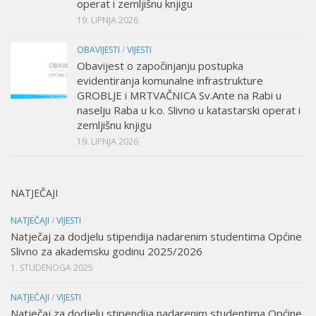
operat i zemljišnu knjigu
19. LIPNJA 2026
OBAVIJESTI
/
VIJESTI
Obavijest o započinjanju postupka
evidentiranja komunalne infrastrukture
GROBLJE i MRTVAČNICA Sv.Ante na Rabi u
naselju Raba u k.o. Slivno u katastarski operat i
zemljišnu knjigu
19. LIPNJA 2026
NATJEČAJI
NATJEČAJI
/
VIJESTI
Natječaj za dodjelu stipendija nadarenim studentima Općine
Slivno za akademsku godinu 2025/2026
1. STUDENOGA 2025
NATJEČAJI
/
VIJESTI
Natječaj za dodjelu stipendija nadarenim studentima Općine