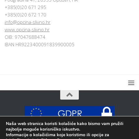
+385(0)20 671 295
+385(0)20 672 170
info@opcina-slivno.hr
www.opcina-slivno.hr
OIB: 97047688474
IBAN HR9223400091839900005
Naša web stranica koristi kolačiće kako bismo vam pružili
najbolje moguće korisničko iskustvo.
Sva prava pridržana © 2026 Općina Slivno
Informacije o kolačićima koje koristimo ili opcije za