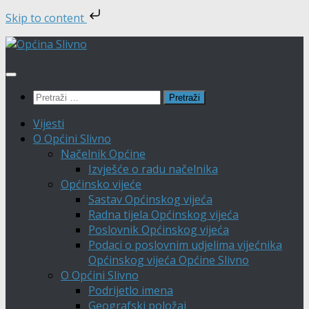
Skip to content
Skip
to
content
Pretraži:
Vijesti
O Općini Slivno
Načelnik Općine
Izvješće o radu načelnika
Općinsko vijeće
Sastav Općinskog vijeća
Radna tijela Općinskog vijeća
Poslovnik Općinskog vijeća
Podaci o poslovnim udjelima vijećnika
Općinskog vijeća Općine Slivno
O Općini Slivno
Podrijetlo imena
Geografski položaj