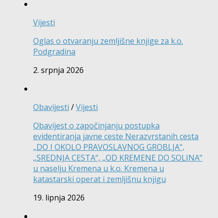
Vijesti
Oglas o otvaranju zemljišne knjige za k.o.
Podgradina
2. srpnja 2026
Obavijesti
/
Vijesti
Obavijest o započinjanju postupka
evidentiranja javne ceste Nerazvrstanih cesta
„DO I OKOLO PRAVOSLAVNOG GROBLJA“,
„SREDNJA CESTA“, „OD KREMENE DO SOLINA“
u naselju Kremena u k.o. Kremena u
katastarski operat i zemljišnu knjigu
19. lipnja 2026