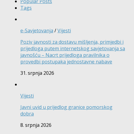
Popular Posts
Tags
e-Savjetovanja
/
Vijesti
Poziv javnosti za dostavu mišljenja, primjedbi i
prijedloga putem internetskog savjetovanja sa
javnošću – Nacrt prijedloga pravilnika o
provedbi postupaka jednostavne nabave
31. srpnja 2026
Vijesti
Javni uvid u prijedlog granice pomorskog
dobra
8. srpnja 2026