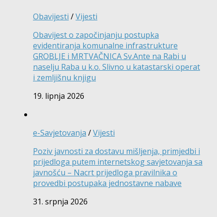
Obavijesti
/
Vijesti
Obavijest o započinjanju postupka
evidentiranja komunalne infrastrukture
GROBLJE i MRTVAČNICA Sv.Ante na Rabi u
naselju Raba u k.o. Slivno u katastarski operat
i zemljišnu knjigu
19. lipnja 2026
e-Savjetovanja
/
Vijesti
Poziv javnosti za dostavu mišljenja, primjedbi i
prijedloga putem internetskog savjetovanja sa
javnošću – Nacrt prijedloga pravilnika o
provedbi postupaka jednostavne nabave
31. srpnja 2026