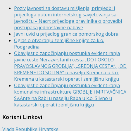
Poziv javnosti za dostavu mišljenja, primjedbi i
prijedloga putem internetskog savjetovanja sa
javnošću – Nacrt prijedloga pravilnika o provedbi
postupaka jednostavne nabave
Javni uvid u prijedlog granice pomorskog dobra
Oglas o otvaranju zemljišne knjige za k.o.
Podgradina
Obavijest o započinjanju postupka evidentiranja
javne ceste Nerazvrstanih cesta „DO I OKOLO
PRAVOSLAVNOG GROBLJA“, „SREDNJA CESTA“, „OD
KREMENE DO SOLINA“ u naselju Kremena u k.o.
Kremena u katastarski operat i zemljišnu knjigu
Obavijest o započinjanju postupka evidentiranja
komunalne infrastrukture GROBLJE i MRTVAČNICA
Sv.Ante na Rabi u naselju Raba u k.o. Slivno u
katastarski operat i zemljišnu knjigu
Korisni Linkovi
Vlada Republike Hrvatske