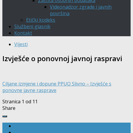
Zaštita osobnih podataka
Videonadzor zgrade i javnih
površina
Etički kodeks
Službeni glasnik
Kontakt
Vijesti
Izvješće o ponovnoj javnoj raspravi
Ciljane izmjene i dopune PPUO Slivno – Izvješće s
ponovne javne rasprave
Stranica 1 od 1
1
Share