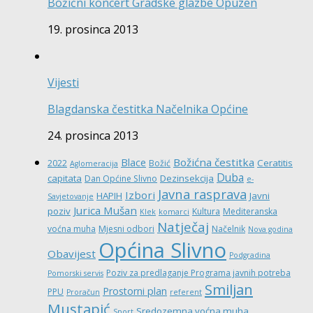
Božićni koncert Gradske glazbe Opuzen
19. prosinca 2013
Vijesti
Blagdanska čestitka Načelnika Općine
24. prosinca 2013
Božićna čestitka
Blace
Ceratitis
2022
Božić
Aglomeracija
Duba
capitata
Dezinsekcija
Dan Općine Slivno
e-
Javna rasprava
Izbori
HAPIH
Javni
Savjetovanje
Jurica Mušan
poziv
Kultura
Mediteranska
Klek
komarci
Natječaj
voćna muha
Mjesni odbori
Načelnik
Nova godina
Općina Slivno
Obavijest
Podgradina
Poziv za predlaganje Programa javnih potreba
Pomorski servis
Smiljan
Prostorni plan
PPU
Proračun
referent
Mustapić
Sredozemna voćna muha
Sport