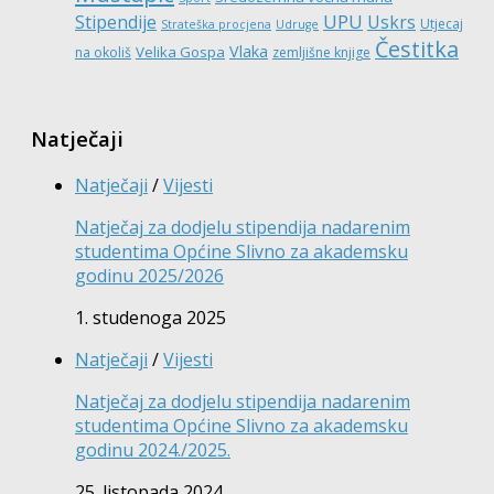
UPU
Stipendije
Uskrs
Utjecaj
Strateška procjena
Udruge
Čestitka
Vlaka
Velika Gospa
na okoliš
zemljišne knjige
Natječaji
Natječaji
/
Vijesti
Natječaj za dodjelu stipendija nadarenim
studentima Općine Slivno za akademsku
godinu 2025/2026
1. studenoga 2025
Natječaji
/
Vijesti
Natječaj za dodjelu stipendija nadarenim
studentima Općine Slivno za akademsku
godinu 2024./2025.
25. listopada 2024