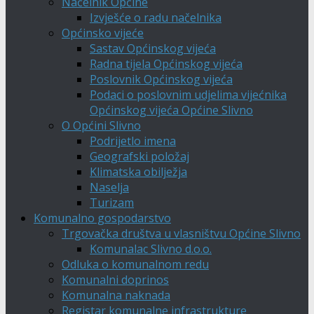
Načelnik Općine
Izvješće o radu načelnika
Općinsko vijeće
Sastav Općinskog vijeća
Radna tijela Općinskog vijeća
Poslovnik Općinskog vijeća
Podaci o poslovnim udjelima vijećnika
Općinskog vijeća Općine Slivno
O Općini Slivno
Podrijetlo imena
Geografski položaj
Klimatska obilježja
Naselja
Turizam
Komunalno gospodarstvo
Trgovačka društva u vlasništvu Općine Slivno
Komunalac Slivno d.o.o.
Odluka o komunalnom redu
Komunalni doprinos
Komunalna naknada
Registar komunalne infrastrukture