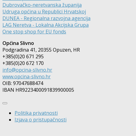
Dubrovačko-neretvanska županija
Udruga općina u Republici Hrvatskoj
DUNEA - Regionalna razvojna agencija
LAG Neretva - Lokalna Akcijska Grupa
One stop shop for EU fonds
Općina Slivno
Podgradina 41, 20355 Opuzen, HR
+385(0)20 671 295
+385(0)20 672 170
info@opcina-slivno.hr
www.opcina-slivno.hr
OIB: 97047688474
IBAN HR9223400091839900005
Politika privatnosti
Izjava o pristupačnosti