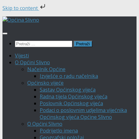
Skip to content
Skip
to
content
Pretraži:
Vijesti
O Općini Slivno
Načelnik Općine
Izvješće o radu načelnika
Općinsko vijeće
Sastav Općinskog vijeća
Radna tijela Općinskog vijeća
Poslovnik Općinskog vijeća
Podaci o poslovnim udjelima vijećnika
Općinskog vijeća Općine Slivno
O Općini Slivno
Podrijetlo imena
Geografski položaj