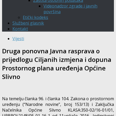
Zaštita osobnih podataka
Videonadzor zgrade i javnih
površina
Etički kodeks
Službeni glasnik
Kontakt
Vijesti
Druga ponovna Javna rasprava o
prijedlogu Ciljanih izmjena i dopuna
Prostornog plana uređenja Općine
Slivno
Na temelju članka 96. i članka 104. Zakona o prostornom
uređenju (“Narodne novine”, broj 153/13) i Zaključka
Načelnika Općine Slivno KLASA:350-02/16-01/01,
URBROJ:2148/05-01-16-1 od 11.veljače 2016., Jedinstveni