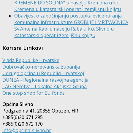
KREMENE DO SOLINA“ u naselju Kremena u k.o.
Kremena u katastarski operat i zemljišnu knjigu
Obavijest o započinjanju postupka evidentiranja
komunalne infrastrukture GROBLJE i MRTVAČNICA
Sv.Ante na Rabi u naselju Raba u k.o. Slivno u
katastarski operat i zemljišnu knjigu
Korisni Linkovi
Vlada Republike Hrvatske
Dubrovačko-neretvanska županija
Udruga općina u Republici Hrvatskoj
DUNEA - Regionalna razvojna agencija
LAG Neretva - Lokalna Akcijska Grupa
One stop shop for EU fonds
Općina Slivno
Podgradina 41, 20355 Opuzen, HR
+385(0)20 671 295
+385(0)20 672 170
info@opcina-slivno.hr