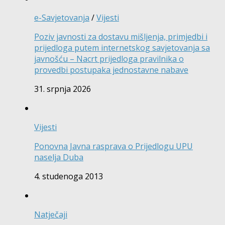
e-Savjetovanja
/
Vijesti
Poziv javnosti za dostavu mišljenja, primjedbi i
prijedloga putem internetskog savjetovanja sa
javnošću – Nacrt prijedloga pravilnika o
provedbi postupaka jednostavne nabave
31. srpnja 2026
Vijesti
Ponovna Javna rasprava o Prijedlogu UPU
naselja Duba
4. studenoga 2013
Natječaji