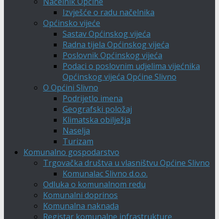
Načelnik Općine
Izvješće o radu načelnika
Općinsko vijeće
Sastav Općinskog vijeća
Radna tijela Općinskog vijeća
Poslovnik Općinskog vijeća
Podaci o poslovnim udjelima vijećnika
Općinskog vijeća Općine Slivno
O Općini Slivno
Podrijetlo imena
Geografski položaj
Klimatska obilježja
Naselja
Turizam
Komunalno gospodarstvo
Trgovačka društva u vlasništvu Općine Slivno
Komunalac Slivno d.o.o.
Odluka o komunalnom redu
Komunalni doprinos
Komunalna naknada
Registar komunalne infrastrukture