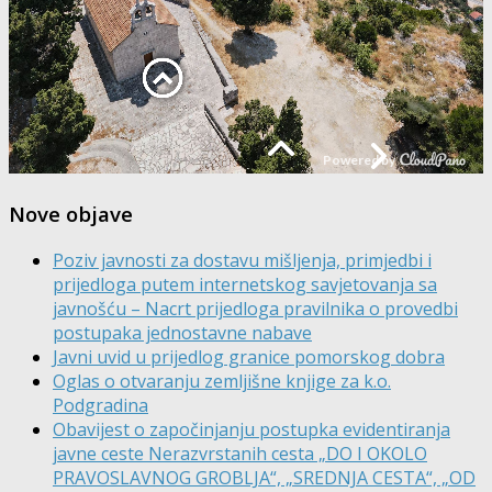
Nove objave
Poziv javnosti za dostavu mišljenja, primjedbi i
prijedloga putem internetskog savjetovanja sa
javnošću – Nacrt prijedloga pravilnika o provedbi
postupaka jednostavne nabave
Javni uvid u prijedlog granice pomorskog dobra
Oglas o otvaranju zemljišne knjige za k.o.
Podgradina
Obavijest o započinjanju postupka evidentiranja
javne ceste Nerazvrstanih cesta „DO I OKOLO
PRAVOSLAVNOG GROBLJA“, „SREDNJA CESTA“, „OD