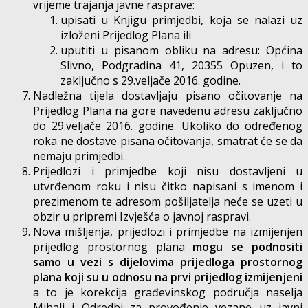
vrijeme trajanja javne rasprave:
upisati u Knjigu primjedbi, koja se nalazi uz
izloženi Prijedlog Plana ili
uputiti u pisanom obliku na adresu: Općina
Slivno, Podgradina 41, 20355 Opuzen, i to
zaključno s 29.veljače 2016. godine.
Nadležna tijela dostavljaju pisano očitovanje na
Prijedlog Plana na gore navedenu adresu zaključno
do 29.veljače 2016. godine. Ukoliko do određenog
roka ne dostave pisana očitovanja, smatrat će se da
nemaju primjedbi.
Prijedlozi i primjedbe koji nisu dostavljeni u
utvrđenom roku i nisu čitko napisani s imenom i
prezimenom te adresom pošiljatelja neće se uzeti u
obzir u pripremi Izvješća o javnoj raspravi.
Nova mišljenja, prijedlozi i primjedbe na izmijenjen
prijedlog prostornog plana
mogu se
podnositi
samo u vezi s dijelovima prijedloga prostornog
plana koji su u odnosu na prvi prijedlog izmijenjeni
a to je korekcija građevinskog područja naselja
Mihalj i Odredbi za provođenje vezane uz javni