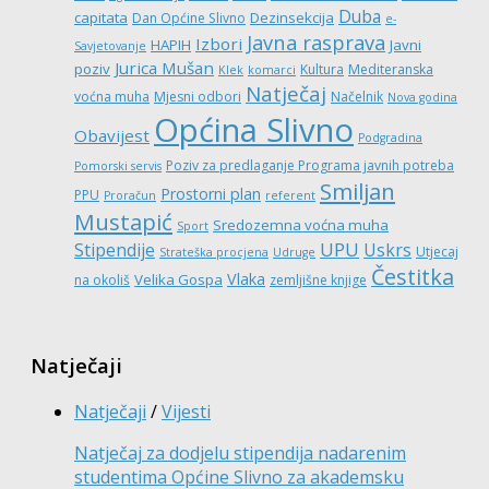
Duba
capitata
Dezinsekcija
Dan Općine Slivno
e-
Javna rasprava
Izbori
HAPIH
Javni
Savjetovanje
Jurica Mušan
poziv
Kultura
Mediteranska
Klek
komarci
Natječaj
voćna muha
Mjesni odbori
Načelnik
Nova godina
Općina Slivno
Obavijest
Podgradina
Poziv za predlaganje Programa javnih potreba
Pomorski servis
Smiljan
Prostorni plan
PPU
Proračun
referent
Mustapić
Sredozemna voćna muha
Sport
UPU
Stipendije
Uskrs
Utjecaj
Strateška procjena
Udruge
Čestitka
Vlaka
Velika Gospa
na okoliš
zemljišne knjige
Natječaji
Natječaji
/
Vijesti
Natječaj za dodjelu stipendija nadarenim
studentima Općine Slivno za akademsku