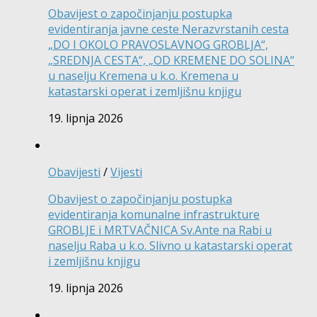
Obavijest o započinjanju postupka
evidentiranja javne ceste Nerazvrstanih cesta
„DO I OKOLO PRAVOSLAVNOG GROBLJA“,
„SREDNJA CESTA“, „OD KREMENE DO SOLINA“
u naselju Kremena u k.o. Kremena u
katastarski operat i zemljišnu knjigu
19. lipnja 2026
Obavijesti
/
Vijesti
Obavijest o započinjanju postupka
evidentiranja komunalne infrastrukture
GROBLJE i MRTVAČNICA Sv.Ante na Rabi u
naselju Raba u k.o. Slivno u katastarski operat
i zemljišnu knjigu
19. lipnja 2026