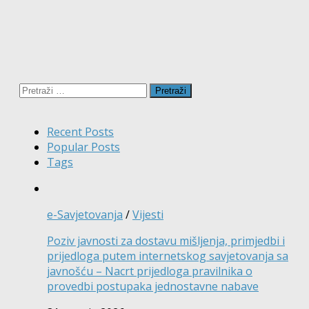
Pretraži:
Recent Posts
Popular Posts
Tags
e-Savjetovanja
/
Vijesti
Poziv javnosti za dostavu mišljenja, primjedbi i
prijedloga putem internetskog savjetovanja sa
javnošću – Nacrt prijedloga pravilnika o
provedbi postupaka jednostavne nabave