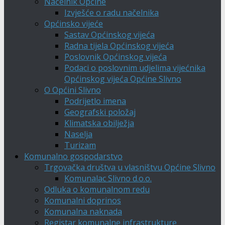
Načelnik Općine
Izvješće o radu načelnika
Općinsko vijeće
Sastav Općinskog vijeća
Radna tijela Općinskog vijeća
Poslovnik Općinskog vijeća
Podaci o poslovnim udjelima vijećnika
Općinskog vijeća Općine Slivno
O Općini Slivno
Podrijetlo imena
Geografski položaj
Klimatska obilježja
Naselja
Turizam
Komunalno gospodarstvo
Trgovačka društva u vlasništvu Općine Slivno
Komunalac Slivno d.o.o.
Odluka o komunalnom redu
Komunalni doprinos
Komunalna naknada
Registar komunalne infrastrukture