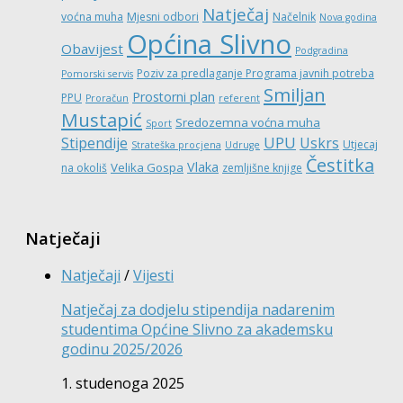
Natječaj
voćna muha
Mjesni odbori
Načelnik
Nova godina
Općina Slivno
Obavijest
Podgradina
Poziv za predlaganje Programa javnih potreba
Pomorski servis
Smiljan
Prostorni plan
PPU
Proračun
referent
Mustapić
Sredozemna voćna muha
Sport
UPU
Stipendije
Uskrs
Utjecaj
Strateška procjena
Udruge
Čestitka
Vlaka
Velika Gospa
na okoliš
zemljišne knjige
Natječaji
Natječaji
/
Vijesti
Natječaj za dodjelu stipendija nadarenim
studentima Općine Slivno za akademsku
godinu 2025/2026
1. studenoga 2025