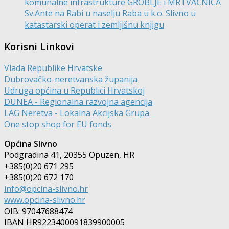
komunalne infrastrukture GROBLJE i MRTVAČNICA
Sv.Ante na Rabi u naselju Raba u k.o. Slivno u
katastarski operat i zemljišnu knjigu
Korisni Linkovi
Vlada Republike Hrvatske
Dubrovačko-neretvanska županija
Udruga općina u Republici Hrvatskoj
DUNEA - Regionalna razvojna agencija
LAG Neretva - Lokalna Akcijska Grupa
One stop shop for EU fonds
Općina Slivno
Podgradina 41, 20355 Opuzen, HR
+385(0)20 671 295
+385(0)20 672 170
info@opcina-slivno.hr
www.opcina-slivno.hr
OIB: 97047688474
IBAN HR9223400091839900005