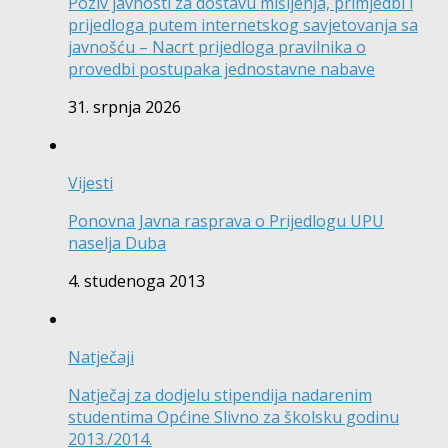
Poziv javnosti za dostavu mišljenja, primjedbi i
prijedloga putem internetskog savjetovanja sa
javnošću – Nacrt prijedloga pravilnika o
provedbi postupaka jednostavne nabave
31. srpnja 2026
Vijesti
Ponovna Javna rasprava o Prijedlogu UPU
naselja Duba
4. studenoga 2013
Natječaji
Natječaj za dodjelu stipendija nadarenim
studentima Općine Slivno za školsku godinu
2013./2014.