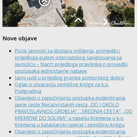
Nove objave
Poziv javnosti za dostavu mišljenja, primjedbi i
prijedloga putem internetskog savjetovanja sa
javnošću – Nacrt prijedloga pravilnika o provedbi
postupaka jednostavne nabave
Javni uvid u prijedlog granice pomorskog dobra
Oglas o otvaranju zemljišne knjige za k.o.
Podgradina
Obavijest o započinjanju postupka evidentiranja
javne ceste Nerazvrstanih cesta „DO I OKOLO
PRAVOSLAVNOG GROBLJA“, „SREDNJA CESTA“, „OD
KREMENE DO SOLINA“ u naselju Kremena u k.o.
Kremena u katastarski operat i zemljišnu knjigu
Obavijest o započinjanju postupka evidentiranja