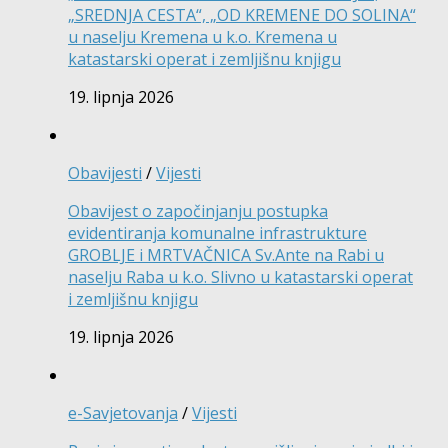
„SREDNJA CESTA“, „OD KREMENE DO SOLINA“
u naselju Kremena u k.o. Kremena u
katastarski operat i zemljišnu knjigu
19. lipnja 2026
Obavijesti
/
Vijesti
Obavijest o započinjanju postupka
evidentiranja komunalne infrastrukture
GROBLJE i MRTVAČNICA Sv.Ante na Rabi u
naselju Raba u k.o. Slivno u katastarski operat
i zemljišnu knjigu
19. lipnja 2026
e-Savjetovanja
/
Vijesti