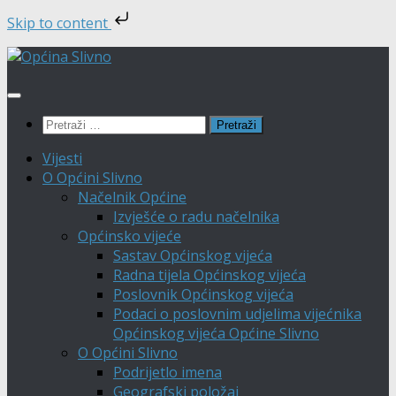
Skip to content
Skip
to
content
Pretraži:
Vijesti
O Općini Slivno
Načelnik Općine
Izvješće o radu načelnika
Općinsko vijeće
Sastav Općinskog vijeća
Radna tijela Općinskog vijeća
Poslovnik Općinskog vijeća
Podaci o poslovnim udjelima vijećnika
Općinskog vijeća Općine Slivno
O Općini Slivno
Podrijetlo imena
Geografski položaj