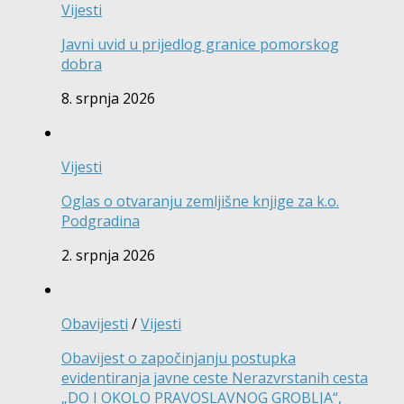
Vijesti
Javni uvid u prijedlog granice pomorskog
dobra
8. srpnja 2026
Vijesti
Oglas o otvaranju zemljišne knjige za k.o.
Podgradina
2. srpnja 2026
Obavijesti
/
Vijesti
Obavijest o započinjanju postupka
evidentiranja javne ceste Nerazvrstanih cesta
„DO I OKOLO PRAVOSLAVNOG GROBLJA“,