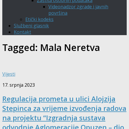
Zaštita osobnih podataka
Videonadzor zgrade i javnih
površina
Etički kodeks
Službeni glasnik
Kontakt
Tagged:
Mala Neretva
Vijesti
17. srpnja 2023
Regulacija prometa u ulici Alojzija
Stepinca za vrijeme izvođenja radova
na projektu “Izgradnja sustava
odvodnje Aglomeracije Opuzen – dio