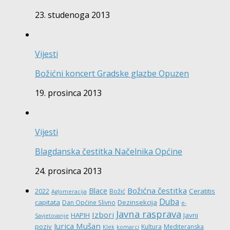
23. studenoga 2013
Vijesti
Božićni koncert Gradske glazbe Opuzen
19. prosinca 2013
Vijesti
Blagdanska čestitka Načelnika Općine
24. prosinca 2013
Božićna čestitka
Blace
Ceratitis
2022
Božić
Aglomeracija
Duba
capitata
Dezinsekcija
Dan Općine Slivno
e-
Javna rasprava
Izbori
HAPIH
Javni
Savjetovanje
Jurica Mušan
poziv
Kultura
Mediteranska
Klek
komarci