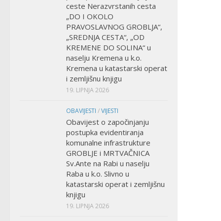
ceste Nerazvrstanih cesta
„DO I OKOLO
PRAVOSLAVNOG GROBLJA“,
„SREDNJA CESTA“, „OD
KREMENE DO SOLINA“ u
naselju Kremena u k.o.
Kremena u katastarski operat
i zemljišnu knjigu
19. LIPNJA 2026
OBAVIJESTI
/
VIJESTI
Obavijest o započinjanju
postupka evidentiranja
komunalne infrastrukture
GROBLJE i MRTVAČNICA
Sv.Ante na Rabi u naselju
Raba u k.o. Slivno u
katastarski operat i zemljišnu
knjigu
19. LIPNJA 2026