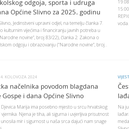
kolskog odgoja, sporta i udruga
19.08
15:00
na Općine Slivno za 2025. godinu
REPIĆ
livno, Jedinstveni upravni odjel, na temelju članka 7.
voda..
 kulturnim vijećima i financiranju javnih potreba u
(“Narodne novine”, broj 83/22), članka 2. Zakona o
skom odgoju i obrazovanju (“Narodne novine”, broj...
14. KOLOVOZA 2024
VIJEST
tka načelnika povodom blagdana
Čes
e Gospe i dana Općine Slivno
lađ
 Djevica Marija ima posebno mjesto u srcu hrvatskog
Na ju
vjernika. Njena je tiha, ali sigurna i uvjerljiva prisutnost
lađar
a unosila mir i sigurnost u naša srca dajući nam snage
medal
...
Slivn