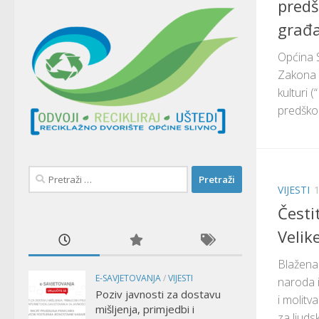
predš
građa
Općina S
Zakona o
kulturi 
predškol
Pretraži:
VIJESTI
Česti
Velik
Blažena
E-SAVJETOVANJA
/
VIJESTI
naroda i 
Poziv javnosti za dostavu
i molitv
mišljenja, primjedbi i
za ljudski