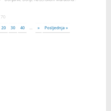
 70
20
30
40
...
»
Posljednja »