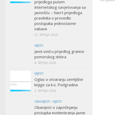
prijedloga putem
internetskog savjetovanja sa
javnošću – Nacrt prijedloga
pravilnika o provedbi
postupaka jednostavne
nabave
31. SRPNJA 2026
VIJESTI
Javni uvid u prijedlog granice
pomorskog dobra
8. SRPNJA 2026
VIJESTI
Oglas o otvaranju zemljišne
knjige za k.o. Podgradina
2. SRPNJA 2026
OBAVIJESTI
/
VIJESTI
Obavijest o započinjanju
postupka evidentiranja javne