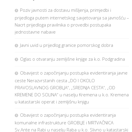
Poziv javnosti za dostavu mišljenja, primjedbi i
prijedloga putem internetskog savjetovanja sa javnošću –
Nacrt prijedloga pravilnika o provedbi postupaka
jednostavne nabave
Javni uvid u prijedlog granice pomorskog dobra
Oglas o otvaranju zemljišne knjige za k.o. Podgradina
Obavijest o započinjanju postupka evidentiranja javne
ceste Nerazvrstanih cesta „DO I OKOLO
PRAVOSLAVNOG GROBLJA“, „SREDNJA CESTA“, „OD
KREMENE DO SOLINA“ u naselju Kremena u k.o. Kremena
u katastarski operat i zemljišnu knjigu
Obavijest o započinjanju postupka evidentiranja
komunalne infrastrukture GROBLJE i MRTVAČNICA
Sv.Ante na Rabi u naselju Raba u k.o. Slivno u katastarski