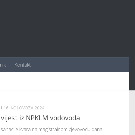
nik
Kontakt
I
16. KOLOVOZA 2024
vijest iz NPKLM vodovoda
sanacije kvara na magistralnom cjevovodu dana