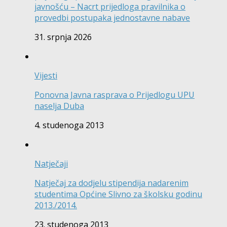
javnošću – Nacrt prijedloga pravilnika o
provedbi postupaka jednostavne nabave
31. srpnja 2026
Vijesti
Ponovna Javna rasprava o Prijedlogu UPU
naselja Duba
4. studenoga 2013
Natječaji
Natječaj za dodjelu stipendija nadarenim
studentima Općine Slivno za školsku godinu
2013./2014.
23. studenoga 2013