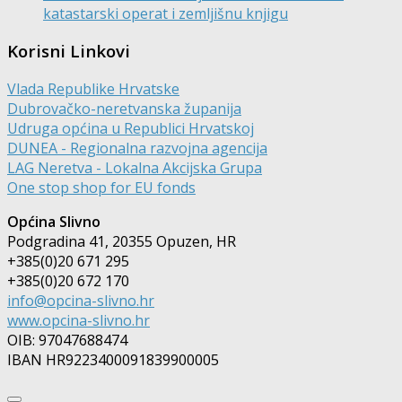
katastarski operat i zemljišnu knjigu
Korisni Linkovi
Vlada Republike Hrvatske
Dubrovačko-neretvanska županija
Udruga općina u Republici Hrvatskoj
DUNEA - Regionalna razvojna agencija
LAG Neretva - Lokalna Akcijska Grupa
One stop shop for EU fonds
Općina Slivno
Podgradina 41, 20355 Opuzen, HR
+385(0)20 671 295
+385(0)20 672 170
info@opcina-slivno.hr
www.opcina-slivno.hr
OIB: 97047688474
IBAN HR9223400091839900005