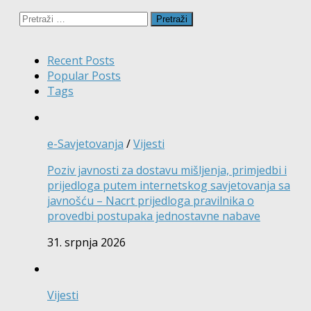
Pretraži:
Recent Posts
Popular Posts
Tags
e-Savjetovanja
/
Vijesti
Poziv javnosti za dostavu mišljenja, primjedbi i
prijedloga putem internetskog savjetovanja sa
javnošću – Nacrt prijedloga pravilnika o
provedbi postupaka jednostavne nabave
31. srpnja 2026
Vijesti