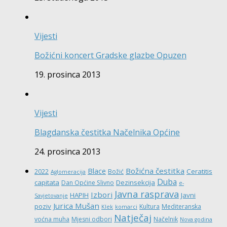
Vijesti
Božićni koncert Gradske glazbe Opuzen
19. prosinca 2013
Vijesti
Blagdanska čestitka Načelnika Općine
24. prosinca 2013
Božićna čestitka
Blace
Ceratitis
2022
Božić
Aglomeracija
Duba
capitata
Dezinsekcija
Dan Općine Slivno
e-
Javna rasprava
Izbori
HAPIH
Javni
Savjetovanje
Jurica Mušan
poziv
Kultura
Mediteranska
Klek
komarci
Natječaj
voćna muha
Mjesni odbori
Načelnik
Nova godina