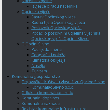
Načelnik Općine
Izvješće o radu načelnika
Općinsko vijeće
Sastav Općinskog vijeća
Radna tijela Općinskog vijeća
Poslovnik Općinskog vijeća
Podaci o poslovnim udjelima vijećnika
Općinskog vijeća Općine Slivno
O Općini Slivno
Podrijetlo imena
Geografski položaj
Klimatska obilježja
Naselja
Turizam
Komunalno gospodarstvo
Trgovačka društva u vlasništvu Općine Slivno
Komunalac Slivno d.o.o.
Odluka o komunalnom redu
Komunalni doprinos
Komunalna naknada
Registar komunalne infrastrukture