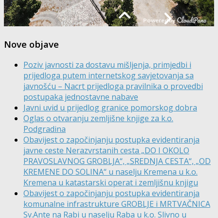
Nove objave
Poziv javnosti za dostavu mišljenja, primjedbi i
prijedloga putem internetskog savjetovanja sa
javnošću – Nacrt prijedloga pravilnika o provedbi
postupaka jednostavne nabave
Javni uvid u prijedlog granice pomorskog dobra
Oglas o otvaranju zemljišne knjige za k.o.
Podgradina
Obavijest o započinjanju postupka evidentiranja
javne ceste Nerazvrstanih cesta „DO I OKOLO
PRAVOSLAVNOG GROBLJA“, „SREDNJA CESTA“, „OD
KREMENE DO SOLINA“ u naselju Kremena u k.o.
Kremena u katastarski operat i zemljišnu knjigu
Obavijest o započinjanju postupka evidentiranja
komunalne infrastrukture GROBLJE i MRTVAČNICA
Sv.Ante na Rabi u naselju Raba u k.o. Slivno u