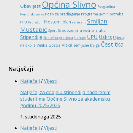
Općina Slivno
Obavijest
Podgradina
Poziv za predlaganje Programa javnih potreba
Pomorski servis
Smiljan
Prostorni plan
PPU
Proračun
referent
Mustapić
Sredozemna voćna muha
Sport
UPU
Stipendije
Uskrs
Utjecaj
Strateška procjena
Udruge
Čestitka
Vlaka
Velika Gospa
na okoliš
zemljišne knjige
Natječaji
Natječaji
/
Vijesti
Natječaj za dodjelu stipendija nadarenim
studentima Općine Slivno za akademsku
godinu 2025/2026
1. studenoga 2025
Natječaji
/
Vijesti