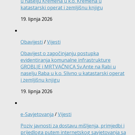
u naselju Kremena u k.o. Kremena u
katastarski operat i zemljišnu knjigu
19. lipnja 2026
Obavijesti
/
Vijesti
Obavijest o započinjanju postupka
evidentiranja komunalne infrastrukture
GROBLJE i MRTVAČNICA Sv.Ante na Rabi u
naselju Raba u k.o. Slivno u katastarski operat
i zemljišnu knjigu
19. lipnja 2026
e-Savjetovanja
/
Vijesti
Poziv javnosti za dostavu mišljenja, primjedbi i
prijedloga putem internetskog savjetovanja sa