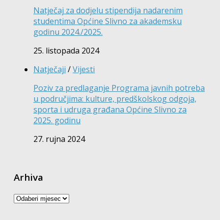
Natječaj za dodjelu stipendija nadarenim
studentima Općine Slivno za akademsku
godinu 2024./2025.
25. listopada 2024
Natječaji
/
Vijesti
Poziv za predlaganje Programa javnih potreba
u područjima: kulture, predškolskog odgoja,
sporta i udruga građana Općine Slivno za
2025. godinu
27. rujna 2024
Arhiva
Arhiva