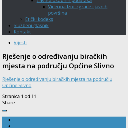
Zaštita osobnih podataka
Videonadzor zgrade i javnih
površina
Etički kodeks
Službeni glasnik
Kontakt
Vijesti
Rješenje o određivanju biračkih
mjesta na području Općine Slivno
Rješenje o određivanju biračkih mjesta na području
Općine Slivno
Stranica 1 od 1
1
Share