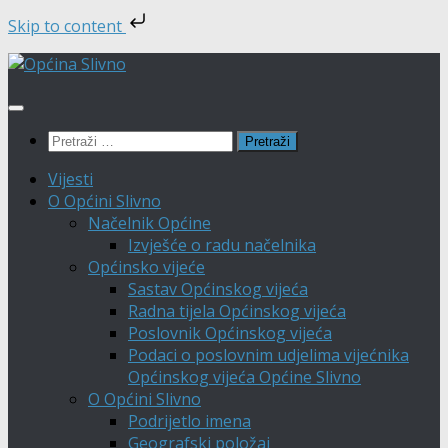
Skip to content
Skip
to
content
Pretraži:
Vijesti
O Općini Slivno
Načelnik Općine
Izvješće o radu načelnika
Općinsko vijeće
Sastav Općinskog vijeća
Radna tijela Općinskog vijeća
Poslovnik Općinskog vijeća
Podaci o poslovnim udjelima vijećnika
Općinskog vijeća Općine Slivno
O Općini Slivno
Podrijetlo imena
Geografski položaj