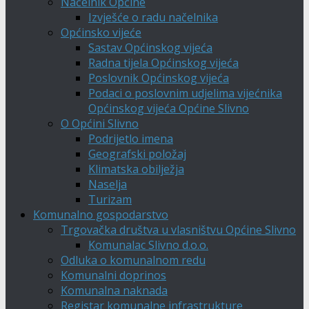
Načelnik Općine
Izvješće o radu načelnika
Općinsko vijeće
Sastav Općinskog vijeća
Radna tijela Općinskog vijeća
Poslovnik Općinskog vijeća
Podaci o poslovnim udjelima vijećnika
Općinskog vijeća Općine Slivno
O Općini Slivno
Podrijetlo imena
Geografski položaj
Klimatska obilježja
Naselja
Turizam
Komunalno gospodarstvo
Trgovačka društva u vlasništvu Općine Slivno
Komunalac Slivno d.o.o.
Odluka o komunalnom redu
Komunalni doprinos
Komunalna naknada
Registar komunalne infrastrukture