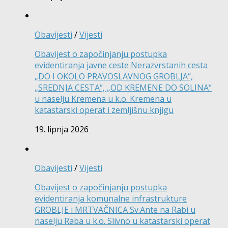
Obavijesti
/
Vijesti
Obavijest o započinjanju postupka
evidentiranja javne ceste Nerazvrstanih cesta
„DO I OKOLO PRAVOSLAVNOG GROBLJA“,
„SREDNJA CESTA“, „OD KREMENE DO SOLINA“
u naselju Kremena u k.o. Kremena u
katastarski operat i zemljišnu knjigu
19. lipnja 2026
Obavijesti
/
Vijesti
Obavijest o započinjanju postupka
evidentiranja komunalne infrastrukture
GROBLJE i MRTVAČNICA Sv.Ante na Rabi u
naselju Raba u k.o. Slivno u katastarski operat