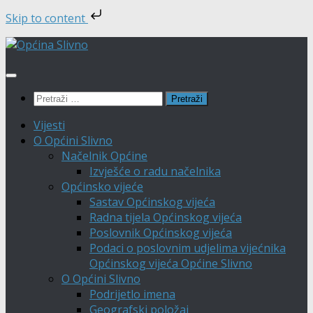
Skip to content
Skip
to
content
Pretraži:
Vijesti
O Općini Slivno
Načelnik Općine
Izvješće o radu načelnika
Općinsko vijeće
Sastav Općinskog vijeća
Radna tijela Općinskog vijeća
Poslovnik Općinskog vijeća
Podaci o poslovnim udjelima vijećnika
Općinskog vijeća Općine Slivno
O Općini Slivno
Podrijetlo imena
Geografski položaj