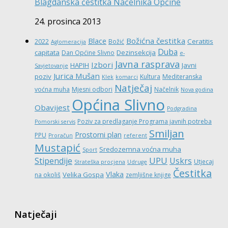
Blagdanska čestitka Načelnika Općine
24. prosinca 2013
Božićna čestitka
Blace
Ceratitis
2022
Božić
Aglomeracija
Duba
capitata
Dezinsekcija
Dan Općine Slivno
e-
Javna rasprava
Izbori
HAPIH
Javni
Savjetovanje
Jurica Mušan
poziv
Kultura
Mediteranska
Klek
komarci
Natječaj
voćna muha
Mjesni odbori
Načelnik
Nova godina
Općina Slivno
Obavijest
Podgradina
Poziv za predlaganje Programa javnih potreba
Pomorski servis
Smiljan
Prostorni plan
PPU
Proračun
referent
Mustapić
Sredozemna voćna muha
Sport
UPU
Stipendije
Uskrs
Utjecaj
Strateška procjena
Udruge
Čestitka
Vlaka
Velika Gospa
na okoliš
zemljišne knjige
Natječaji