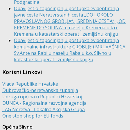
Podgradina
Obavijest o započinjanju postupka evidentiranja
javne ceste Nerazvrstanih cesta „DO I OKOLO
PRAVOSLAVNOG GROBLJA“, „SREDNJA CESTA“, „OD
KREMENE DO SOLINA“ u naselju Kremena u k.o.
Kremena u katastarski operat i zemljišnu knjigu
Obavijest o započinjanju postupka evidentiranja
komunalne infrastrukture GROBLJE i MRTVAČNICA
Sv.Ante na Rabi u naselju Raba u k.o. Slivno u
katastarski operat i zemljišnu knjigu
Korisni Linkovi
Vlada Republike Hrvatske
Dubrovačko-neretvanska županija
Udruga općina u Republici Hrvatskoj
DUNEA - Regionalna razvojna agencija
LAG Neretva - Lokalna Akcijska Grupa
One stop shop for EU fonds
Općina Slivno