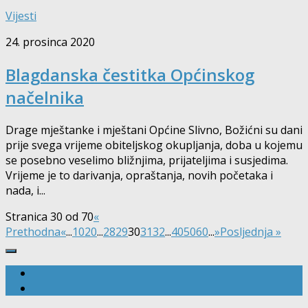
Vijesti
24. prosinca 2020
Blagdanska čestitka Općinskog
načelnika
Drage mještanke i mještani Općine Slivno, Božićni su dani
prije svega vrijeme obiteljskog okupljanja, doba u kojemu
se posebno veselimo bližnjima, prijateljima i susjedima.
Vrijeme je to darivanja, opraštanja, novih početaka i
nada, i...
Stranica 30 od 70
«
Prethodna
«
...
10
20
...
28
29
30
31
32
...
40
50
60
...
»
Posljednja »