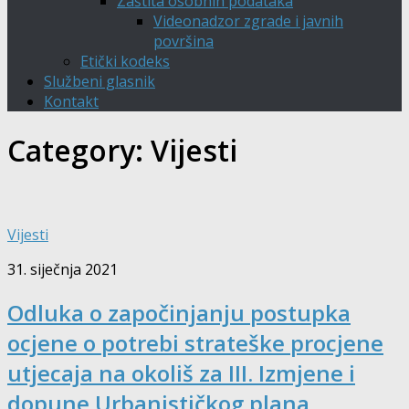
Zaštita osobnih podataka
Videonadzor zgrade i javnih
površina
Etički kodeks
Službeni glasnik
Kontakt
Category:
Vijesti
Vijesti
31. siječnja 2021
Odluka o započinjanju postupka
ocjene o potrebi strateške procjene
utjecaja na okoliš za III. Izmjene i
dopune Urbanističkog plana