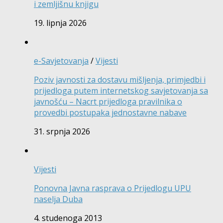
i zemljišnu knjigu
19. lipnja 2026
e-Savjetovanja
/
Vijesti
Poziv javnosti za dostavu mišljenja, primjedbi i
prijedloga putem internetskog savjetovanja sa
javnošću – Nacrt prijedloga pravilnika o
provedbi postupaka jednostavne nabave
31. srpnja 2026
Vijesti
Ponovna Javna rasprava o Prijedlogu UPU
naselja Duba
4. studenoga 2013