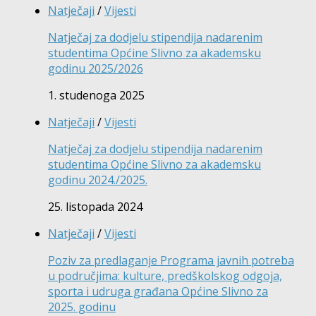
Natječaji
/
Vijesti
Natječaj za dodjelu stipendija nadarenim
studentima Općine Slivno za akademsku
godinu 2025/2026
1. studenoga 2025
Natječaji
/
Vijesti
Natječaj za dodjelu stipendija nadarenim
studentima Općine Slivno za akademsku
godinu 2024./2025.
25. listopada 2024
Natječaji
/
Vijesti
Poziv za predlaganje Programa javnih potreba
u područjima: kulture, predškolskog odgoja,
sporta i udruga građana Općine Slivno za
2025. godinu