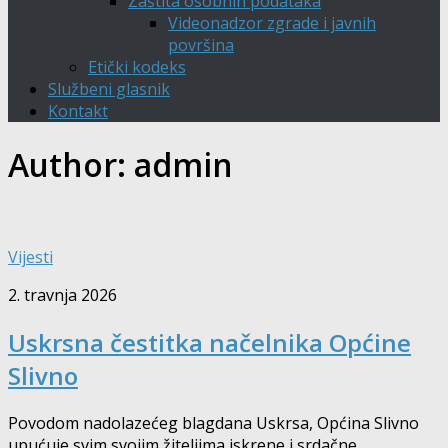
Zaštita osobnih podataka
Videonadzor zgrade i javnih
površina
Etički kodeks
Službeni glasnik
Kontakt
Author:
admin
Vijesti
2. travnja 2026
Uskrsna čestitka načelnika Općine
Slivno
Povodom nadolazećeg blagdana Uskrsa, Općina Slivno
upućuje svim svojim žiteljima iskrene i srdačne