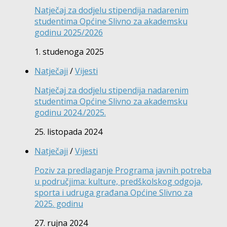
Natječaj za dodjelu stipendija nadarenim
studentima Općine Slivno za akademsku
godinu 2025/2026
1. studenoga 2025
Natječaji
/
Vijesti
Natječaj za dodjelu stipendija nadarenim
studentima Općine Slivno za akademsku
godinu 2024./2025.
25. listopada 2024
Natječaji
/
Vijesti
Poziv za predlaganje Programa javnih potreba
u područjima: kulture, predškolskog odgoja,
sporta i udruga građana Općine Slivno za
2025. godinu
27. rujna 2024