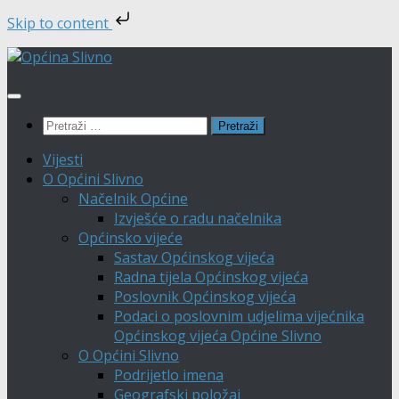
Skip to content
Skip
to
content
Pretraži:
Vijesti
O Općini Slivno
Načelnik Općine
Izvješće o radu načelnika
Općinsko vijeće
Sastav Općinskog vijeća
Radna tijela Općinskog vijeća
Poslovnik Općinskog vijeća
Podaci o poslovnim udjelima vijećnika
Općinskog vijeća Općine Slivno
O Općini Slivno
Podrijetlo imena
Geografski položaj