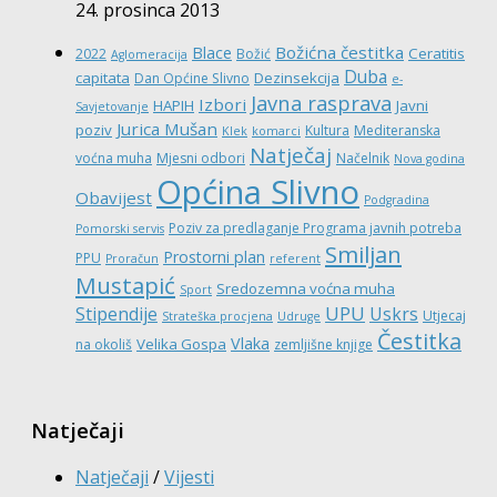
24. prosinca 2013
Božićna čestitka
Blace
Ceratitis
2022
Božić
Aglomeracija
Duba
capitata
Dezinsekcija
Dan Općine Slivno
e-
Javna rasprava
Izbori
HAPIH
Javni
Savjetovanje
Jurica Mušan
poziv
Kultura
Mediteranska
Klek
komarci
Natječaj
voćna muha
Mjesni odbori
Načelnik
Nova godina
Općina Slivno
Obavijest
Podgradina
Poziv za predlaganje Programa javnih potreba
Pomorski servis
Smiljan
Prostorni plan
PPU
Proračun
referent
Mustapić
Sredozemna voćna muha
Sport
UPU
Stipendije
Uskrs
Utjecaj
Strateška procjena
Udruge
Čestitka
Vlaka
Velika Gospa
na okoliš
zemljišne knjige
Natječaji
Natječaji
/
Vijesti