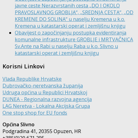
javne ceste Nerazvrstanih cesta „DO I OKOLO
PRAVOSLAVNOG GROBLJA“, „SREDNJA CESTA“, „OD
KREMENE DO SOLINA“ u naselju Kremena u k.o.
Kremena u katastarski operat i zemljišnu knjigu
Obavijest o započinjanju postupka evidentiranja
komunalne infrastrukture GROBLJE i MRTVAČNICA
Sv.Ante na Rabi u naselju Raba u k.o. Slivno u
katastarski operat i zemljišnu knjigu
Korisni Linkovi
Vlada Republike Hrvatske
Dubrovačko-neretvanska županija
Udruga općina u Republici Hrvatskoj
DUNEA - Regionalna razvojna agencija
LAG Neretva - Lokalna Akcijska Grupa
One stop shop for EU fonds
Općina Slivno
Podgradina 41, 20355 Opuzen, HR