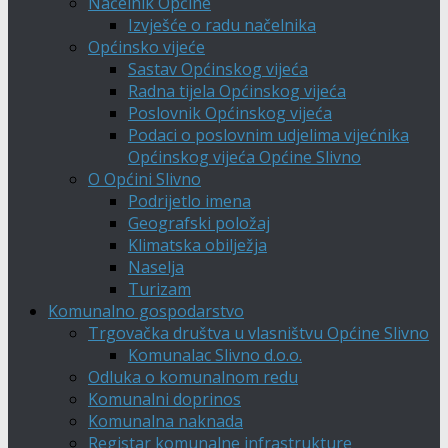
Načelnik Općine
Izvješće o radu načelnika
Općinsko vijeće
Sastav Općinskog vijeća
Radna tijela Općinskog vijeća
Poslovnik Općinskog vijeća
Podaci o poslovnim udjelima vijećnika
Općinskog vijeća Općine Slivno
O Općini Slivno
Podrijetlo imena
Geografski položaj
Klimatska obilježja
Naselja
Turizam
Komunalno gospodarstvo
Trgovačka društva u vlasništvu Općine Slivno
Komunalac Slivno d.o.o.
Odluka o komunalnom redu
Komunalni doprinos
Komunalna naknada
Registar komunalne infrastrukture