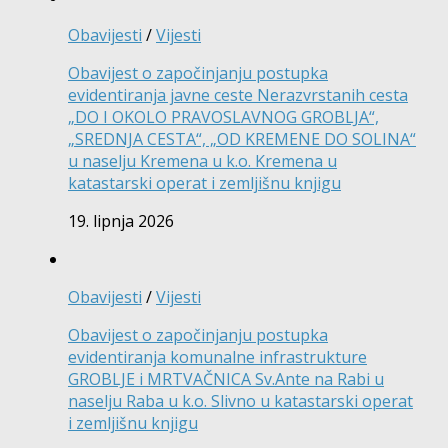
Obavijesti
/
Vijesti
Obavijest o započinjanju postupka
evidentiranja javne ceste Nerazvrstanih cesta
„DO I OKOLO PRAVOSLAVNOG GROBLJA“,
„SREDNJA CESTA“, „OD KREMENE DO SOLINA“
u naselju Kremena u k.o. Kremena u
katastarski operat i zemljišnu knjigu
19. lipnja 2026
Obavijesti
/
Vijesti
Obavijest o započinjanju postupka
evidentiranja komunalne infrastrukture
GROBLJE i MRTVAČNICA Sv.Ante na Rabi u
naselju Raba u k.o. Slivno u katastarski operat
i zemljišnu knjigu