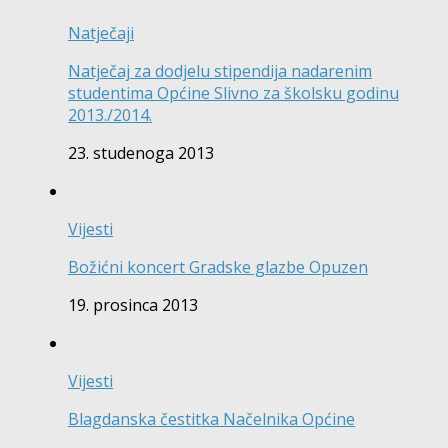
Natječaji
Natječaj za dodjelu stipendija nadarenim
studentima Općine Slivno za školsku godinu
2013./2014.
23. studenoga 2013
Vijesti
Božićni koncert Gradske glazbe Opuzen
19. prosinca 2013
Vijesti
Blagdanska čestitka Načelnika Općine