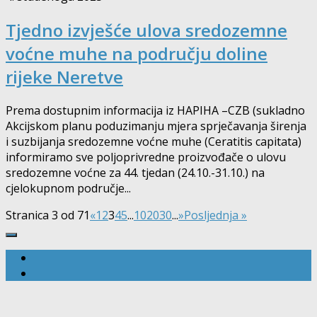
Tjedno izvješće ulova sredozemne
voćne muhe na području doline
rijeke Neretve
Prema dostupnim informacija iz HAPIHA –CZB (sukladno
Akcijskom planu poduzimanju mjera sprječavanja širenja
i suzbijanja sredozemne voćne muhe (Ceratitis capitata)
informiramo sve poljoprivredne proizvođače o ulovu
sredozemne voćne za 44. tjedan (24.10.-31.10.) na
cjelokupnom područje...
Stranica 3 od 71
«
1
2
3
4
5
...
10
20
30
...
»
Posljednja »