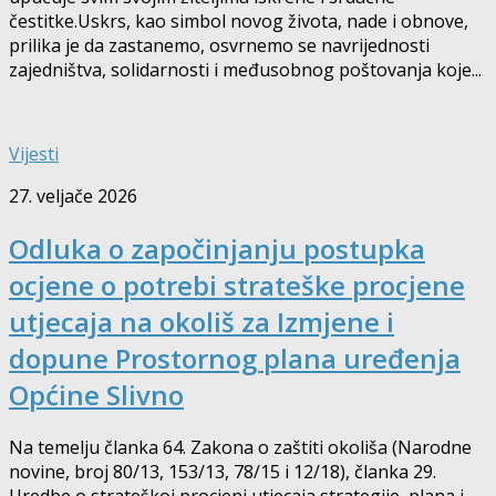
čestitke.Uskrs, kao simbol novog života, nade i obnove,
prilika je da zastanemo, osvrnemo se navrijednosti
zajedništva, solidarnosti i međusobnog poštovanja koje...
Vijesti
27. veljače 2026
Odluka o započinjanju postupka
ocjene o potrebi strateške procjene
utjecaja na okoliš za Izmjene i
dopune Prostornog plana uređenja
Općine Slivno
Na temelju članka 64. Zakona o zaštiti okoliša (Narodne
novine, broj 80/13, 153/13, 78/15 i 12/18), članka 29.
Uredbe o strateškoj procjeni utjecaja strategije, plana i