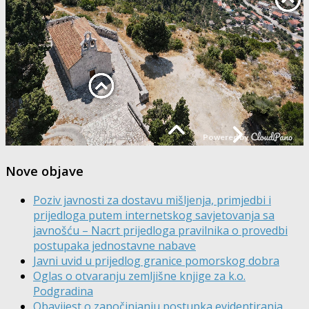
Nove objave
Poziv javnosti za dostavu mišljenja, primjedbi i
prijedloga putem internetskog savjetovanja sa
javnošću – Nacrt prijedloga pravilnika o provedbi
postupaka jednostavne nabave
Javni uvid u prijedlog granice pomorskog dobra
Oglas o otvaranju zemljišne knjige za k.o.
Podgradina
Obavijest o započinjanju postupka evidentiranja