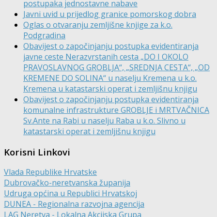
postupaka jednostavne nabave
Javni uvid u prijedlog granice pomorskog dobra
Oglas o otvaranju zemljišne knjige za k.o.
Podgradina
Obavijest o započinjanju postupka evidentiranja
javne ceste Nerazvrstanih cesta „DO I OKOLO
PRAVOSLAVNOG GROBLJA“, „SREDNJA CESTA“, „OD
KREMENE DO SOLINA“ u naselju Kremena u k.o.
Kremena u katastarski operat i zemljišnu knjigu
Obavijest o započinjanju postupka evidentiranja
komunalne infrastrukture GROBLJE i MRTVAČNICA
Sv.Ante na Rabi u naselju Raba u k.o. Slivno u
katastarski operat i zemljišnu knjigu
Korisni Linkovi
Vlada Republike Hrvatske
Dubrovačko-neretvanska županija
Udruga općina u Republici Hrvatskoj
DUNEA - Regionalna razvojna agencija
LAG Neretva - Lokalna Akcijska Grupa