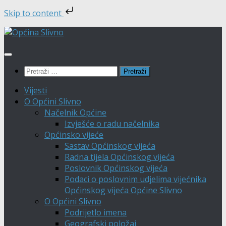
Skip to content
Skip
to
content
Pretraži:
Vijesti
O Općini Slivno
Načelnik Općine
Izvješće o radu načelnika
Općinsko vijeće
Sastav Općinskog vijeća
Radna tijela Općinskog vijeća
Poslovnik Općinskog vijeća
Podaci o poslovnim udjelima vijećnika
Općinskog vijeća Općine Slivno
O Općini Slivno
Podrijetlo imena
Geografski položaj