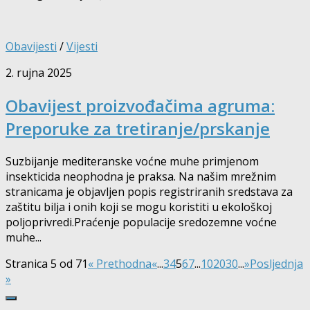
Obavijesti
/
Vijesti
2. rujna 2025
Obavijest proizvođačima agruma:
Preporuke za tretiranje/prskanje
Suzbijanje mediteranske voćne muhe primjenom
insekticida neophodna je praksa. Na našim mrežnim
stranicama je objavljen popis registriranih sredstava za
zaštitu bilja i onih koji se mogu koristiti u ekološkoj
poljoprivredi.Praćenje populacije sredozemne voćne
muhe...
Stranica 5 od 71
« Prethodna
«
...
3
4
5
6
7
...
10
20
30
...
»
Posljednja
»