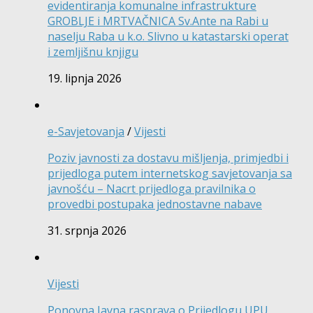
evidentiranja komunalne infrastrukture
GROBLJE i MRTVAČNICA Sv.Ante na Rabi u
naselju Raba u k.o. Slivno u katastarski operat
i zemljišnu knjigu
19. lipnja 2026
e-Savjetovanja
/
Vijesti
Poziv javnosti za dostavu mišljenja, primjedbi i
prijedloga putem internetskog savjetovanja sa
javnošću – Nacrt prijedloga pravilnika o
provedbi postupaka jednostavne nabave
31. srpnja 2026
Vijesti
Ponovna Javna rasprava o Prijedlogu UPU