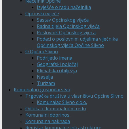
Načelnik Općine
Izvješće o radu načelnika
Općinsko vijeće
Sastav Općinskog vijeća
Radna tijela Općinskog vijeća
Poslovnik Općinskog vijeća
Podaci o poslovnim udjelima vijećnika
Općinskog vijeća Općine Slivno
O Općini Slivno
Podrijetlo imena
Geografski položaj
Klimatska obilježja
Naselja
Turizam
Komunalno gospodarstvo
Trgovačka društva u vlasništvu Općine Slivno
Komunalac Slivno d.o.o.
Odluka o komunalnom redu
Komunalni doprinos
Komunalna naknada
Registar komunalne infrastrukture