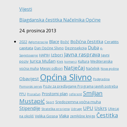
Vijesti
Blagdanska čestitka Načelnika Općine
24. prosinca 2013
Božićna čestitka
Blace
Ceratitis
2022
Božić
Aglomeracija
Duba
capitata
Dezinsekcija
Dan Općine Slivno
e-
Javna rasprava
Izbori
HAPIH
Javni
Savjetovanje
Jurica Mušan
poziv
Kultura
Mediteranska
Klek
komarci
Natječaj
voćna muha
Mjesni odbori
Načelnik
Nova godina
Općina Slivno
Obavijest
Podgradina
Poziv za predlaganje Programa javnih potreba
Pomorski servis
Smiljan
Prostorni plan
PPU
Proračun
referent
Mustapić
Sredozemna voćna muha
Sport
UPU
Stipendije
Uskrs
Utjecaj
Strateška procjena
Udruge
Čestitka
Vlaka
Velika Gospa
na okoliš
zemljišne knjige