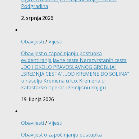
Podgradina
2. srpnja 2026
Obavijesti
/
Vijesti
Obavijest o započinjanju postupka
evidentiranja javne ceste Nerazvrstanih cesta
„DO I OKOLO PRAVOSLAVNOG GROBLJA“,
„SREDNJA CESTA“, „OD KREMENE DO SOLINA“
u naselju Kremena u k.o. Kremena u
katastarski operat i zemljišnu knjigu
19. lipnja 2026
Obavijesti
/
Vijesti
Obavijest o započinjanju postupka