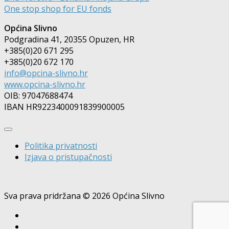
One stop shop for EU fonds
Općina Slivno
Podgradina 41, 20355 Opuzen, HR
+385(0)20 671 295
+385(0)20 672 170
info@opcina-slivno.hr
www.opcina-slivno.hr
OIB: 97047688474
IBAN HR9223400091839900005
Politika privatnosti
Izjava o pristupačnosti
Sva prava pridržana © 2026 Općina Slivno