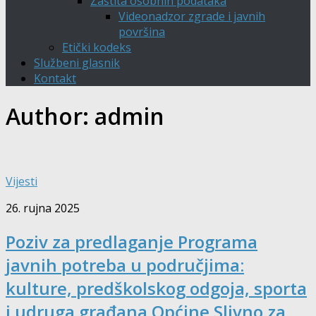
Zaštita osobnih podataka
Videonadzor zgrade i javnih
površina
Etički kodeks
Službeni glasnik
Kontakt
Author:
admin
Vijesti
26. rujna 2025
Poziv za predlaganje Programa
javnih potreba u područjima:
kulture, predškolskog odgoja, sporta
i udruga građana Općine Slivno za