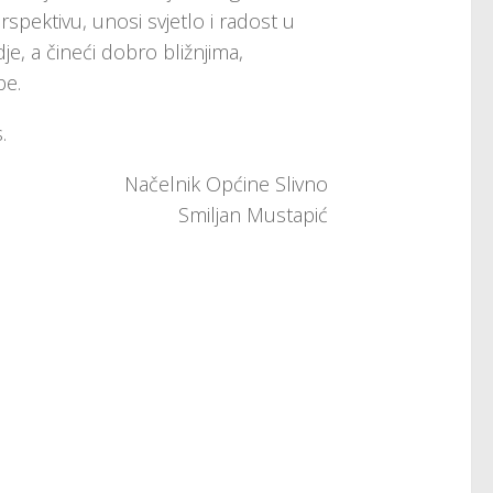
spektivu, unosi svjetlo i radost u
je, a čineći dobro bližnjima,
be.
.
Načelnik Općine Slivno
Smiljan Mustapić