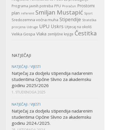
Prostorni
Programa javnih potreba
PPU
Proračun
Smiljan Mustapić
plan
referent
Sport
Stipendije
Sredozemna voćna muha
Strateška
UPU
Uskrs
Utjecaj na okoliš
procjena
Udruge
Čestitka
Vlaka
Velika Gospa
zemljišne knjige
NATJEČAJI
NATJEČAJI
/
VIJESTI
Natječaj za dodjelu stipendija nadarenim
studentima Općine Slivno za akademsku
godinu 2025/2026
1. STUDENOGA 2025
NATJEČAJI
/
VIJESTI
Natječaj za dodjelu stipendija nadarenim
studentima Općine Slivno za akademsku
godinu 2024./2025.
25. LISTOPADA 2024