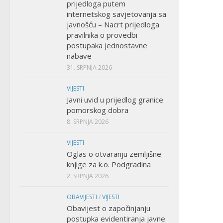
prijedloga putem
internetskog savjetovanja sa
javnošću – Nacrt prijedloga
pravilnika o provedbi
postupaka jednostavne
nabave
31. SRPNJA 2026
VIJESTI
Javni uvid u prijedlog granice
pomorskog dobra
8. SRPNJA 2026
VIJESTI
Oglas o otvaranju zemljišne
knjige za k.o. Podgradina
2. SRPNJA 2026
OBAVIJESTI
/
VIJESTI
Obavijest o započinjanju
postupka evidentiranja javne