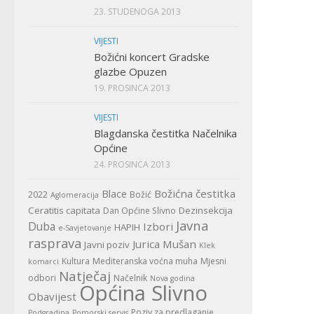
23. STUDENOGA 2013
VIJESTI
Božićni koncert Gradske
glazbe Opuzen
19. PROSINCA 2013
VIJESTI
Blagdanska čestitka Načelnika
Općine
24. PROSINCA 2013
Božićna čestitka
Blace
2022
Božić
Aglomeracija
Ceratitis capitata
Dezinsekcija
Dan Općine Slivno
Javna
Duba
Izbori
HAPIH
e-Savjetovanje
rasprava
Jurica Mušan
Javni poziv
Klek
Kultura
Mediteranska voćna muha
Mjesni
komarci
Natječaj
odbori
Načelnik
Nova godina
Općina Slivno
Obavijest
Poziv za predlaganje
Podgradina
Pomorski servis