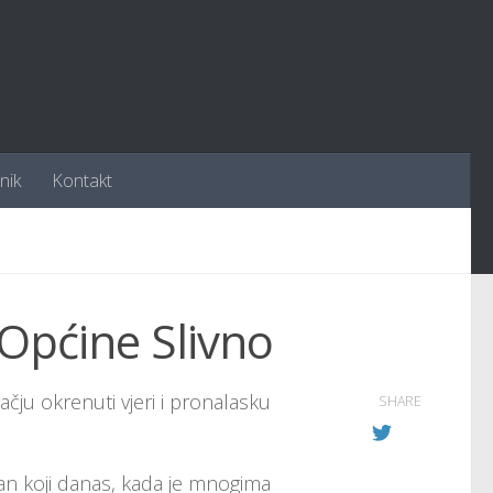
nik
Kontakt
 Općine Slivno
čju okrenuti vjeri i pronalasku
SHARE
an koji danas, kada je mnogima