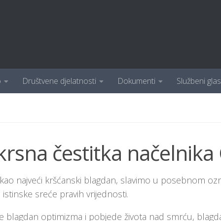
o
Društvene djelatnosti
Dokumenti
Službeni glas
rsna čestitka načelnika
kao najveći kršćanski blagdan, slavimo u posebnom ozra
i istinske sreće pravih vrijednosti.
je blagdan optimizma i pobjede života nad smrću, blagd