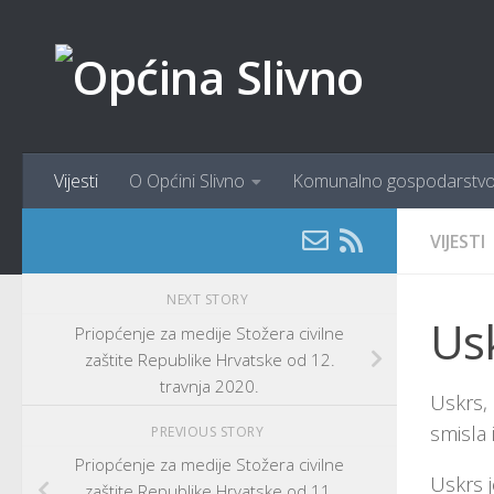
content
Skip to content
Vijesti
O Općini Slivno
Komunalno gospodarstv
VIJESTI
NEXT STORY
Usk
Priopćenje za medije Stožera civilne
zaštite Republike Hrvatske od 12.
travnja 2020.
Uskrs, 
smisla 
PREVIOUS STORY
Priopćenje za medije Stožera civilne
Uskrs 
zaštite Republike Hrvatske od 11.