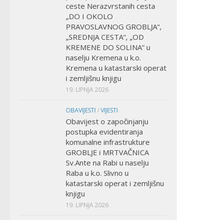
ceste Nerazvrstanih cesta
„DO I OKOLO
PRAVOSLAVNOG GROBLJA“,
„SREDNJA CESTA“, „OD
KREMENE DO SOLINA“ u
naselju Kremena u k.o.
Kremena u katastarski operat
i zemljišnu knjigu
19. LIPNJA 2026
OBAVIJESTI
/
VIJESTI
Obavijest o započinjanju
postupka evidentiranja
komunalne infrastrukture
GROBLJE i MRTVAČNICA
Sv.Ante na Rabi u naselju
Raba u k.o. Slivno u
katastarski operat i zemljišnu
knjigu
19. LIPNJA 2026