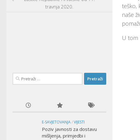
teško, 
travnja 2020.
naše ži
pomažuć
U tom d
Pretraži:
E-SAVJETOVANJA
/
VIJESTI
Poziv javnosti za dostavu
mišljenja, primjedbi i