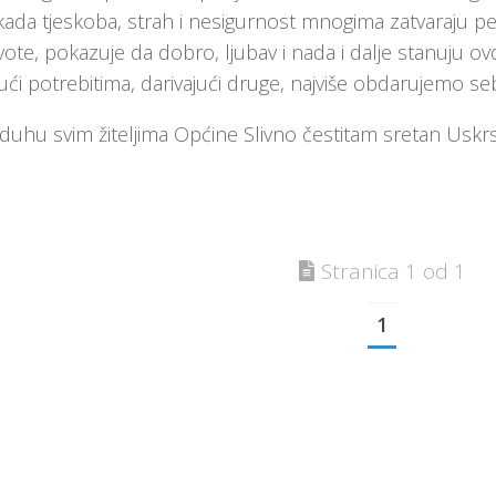
kada tjeskoba, strah i nesigurnost mnogima zatvaraju per
vote, pokazuje da dobro, ljubav i nada i dalje stanuju ovd
i potrebitima, darivajući druge, najviše obdarujemo se
uhu svim žiteljima Općine Slivno čestitam sretan Uskrs
Stranica 1 od 1
1