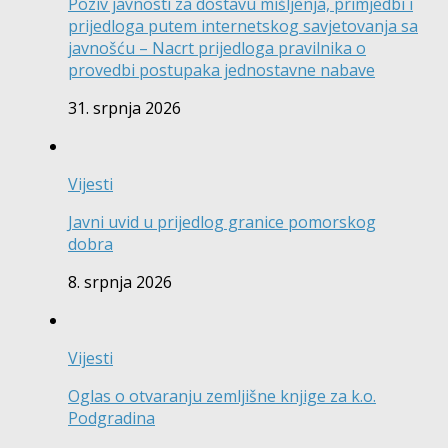
Poziv javnosti za dostavu mišljenja, primjedbi i
prijedloga putem internetskog savjetovanja sa
javnošću – Nacrt prijedloga pravilnika o
provedbi postupaka jednostavne nabave
31. srpnja 2026
Vijesti
Javni uvid u prijedlog granice pomorskog
dobra
8. srpnja 2026
Vijesti
Oglas o otvaranju zemljišne knjige za k.o.
Podgradina