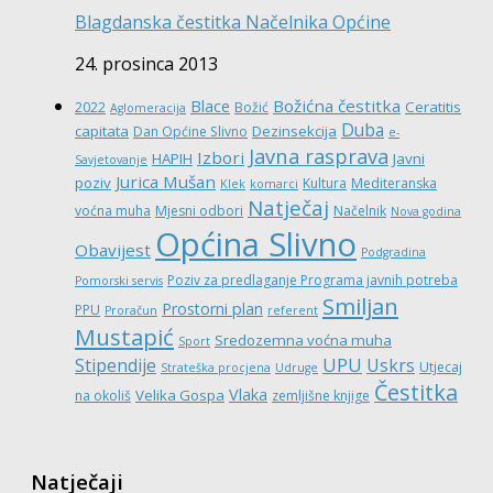
Blagdanska čestitka Načelnika Općine
24. prosinca 2013
Božićna čestitka
Blace
Ceratitis
2022
Božić
Aglomeracija
Duba
capitata
Dezinsekcija
Dan Općine Slivno
e-
Javna rasprava
Izbori
HAPIH
Javni
Savjetovanje
Jurica Mušan
poziv
Kultura
Mediteranska
Klek
komarci
Natječaj
voćna muha
Mjesni odbori
Načelnik
Nova godina
Općina Slivno
Obavijest
Podgradina
Poziv za predlaganje Programa javnih potreba
Pomorski servis
Smiljan
Prostorni plan
PPU
Proračun
referent
Mustapić
Sredozemna voćna muha
Sport
UPU
Stipendije
Uskrs
Utjecaj
Strateška procjena
Udruge
Čestitka
Vlaka
Velika Gospa
na okoliš
zemljišne knjige
Natječaji