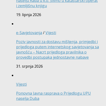
naselju Raba u k.o. Slivno u katastarski operat
i zemljišnu knjigu
19. lipnja 2026
e-Savjetovanja
/
Vijesti
Poziv javnosti za dostavu mišljenja, primjedbi i
prijedloga putem internetskog savjetovanja sa
javnošću – Nacrt prijedloga pravilnika o
provedbi postupaka jednostavne nabave
31. srpnja 2026
Vijesti
Ponovna Javna rasprava o Prijedlogu UPU
naselja Duba