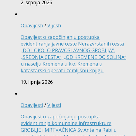
2. srpnja 2026
Obavijesti
/
Vijesti
Obavijest o započinjanju postupka
evidentiranja javne ceste Nerazvrstanih cesta
„DO I OKOLO PRAVOSLAVNOG GROBLJA“,
„SREDNJA CESTA“, „OD KREMENE DO SOLINA“
u naselju Kremena u k.o. Kremena u
katastarski operat i zemljišnu knjigu
19. lipnja 2026
Obavijesti
/
Vijesti
Obavijest o započinjanju postupka
evidentiranja komunalne infrastrukture
GROBLJE i MRTVAČNICA Sv.Ante na Rabi u