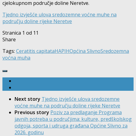
cjelokupnom područje doline Neretve.
Tjedno izvješće ulova sredozemne voćne muhe na
području doline rijeke Neretve
Stranica 1 od 1
1
Share
Tags:
Ceratitis capitata
HAPIH
Općina Slivno
Sredozemna
voćna muha
Next story
Tjedno izvješće ulova sredozemne
voćne muhe na području doline rijeke Neretve
Previous story
Poziv za predlaganje Programa
javnih potreba u područjima: kulture, predškolskog
odgoja, sporta i udruga građana Općine Slivno za
2026. godinu