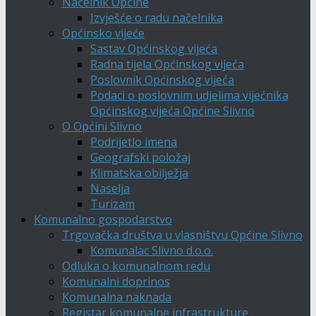
Načelnik Općine
Izvješće o radu načelnika
Općinsko vijeće
Sastav Općinskog vijeća
Radna tijela Općinskog vijeća
Poslovnik Općinskog vijeća
Podaci o poslovnim udjelima vijećnika
Općinskog vijeća Općine Slivno
O Općini Slivno
Podrijetlo imena
Geografski položaj
Klimatska obilježja
Naselja
Turizam
Komunalno gospodarstvo
Trgovačka društva u vlasništvu Općine Slivno
Komunalac Slivno d.o.o.
Odluka o komunalnom redu
Komunalni doprinos
Komunalna naknada
Registar komunalne infrastrukture