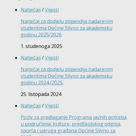
Natječaji
/
Vijesti
Natječaj za dodjelu stipendija nadarenim
studentima Općine Slivno za akademsku
godinu 2025/2026
1. studenoga 2025
Natječaji
/
Vijesti
Natječaj za dodjelu stipendija nadarenim
studentima Općine Slivno za akademsku
godinu 2024./2025.
25. listopada 2024
Natječaji
/
Vijesti
Poziv za predlaganje Programa javnih potreba
u područjima: kulture, predškolskog odgoja,
sporta i udruga građana Općine Slivno za