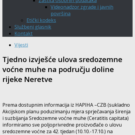
Zaštita osobnih podataka
Videonadzor zgrade i javnih
površina
Etički kodeks
Službeni glasnik
Kontakt
Vijesti
Tjedno izvješće ulova sredozemne
voćne muhe na području doline
rijeke Neretve
Prema dostupnim informacija iz HAPIHA –CZB (sukladno
Akcijskom planu poduzimanju mjera sprječavanja širenja
i suzbijanja Sredozemne voćne muhe (Ceratitis capitata)
informiramo sve poljoprivredne proizvođače o ulovu
sredozemne voćne za 42. tjedan (10.10.-17.10.) na