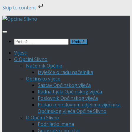
Skip to content
Skip
to
content
Pretraži:
Vijesti
O Općini Slivno
Načelnik Općine
Izvješće o radu načelnika
Općinsko vijeće
Sastav Općinskog vijeća
Radna tijela Općinskog vijeća
Poslovnik Općinskog vijeća
Podaci o poslovnim udjelima vijećnika
Općinskog vijeća Općine Slivno
O Općini Slivno
Podrijetlo imena
Geografski položaj