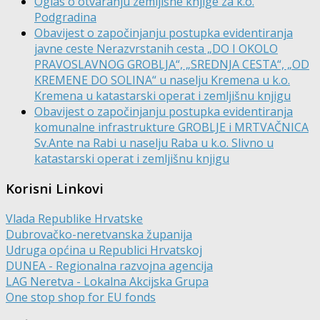
Oglas o otvaranju zemljišne knjige za k.o.
Podgradina
Obavijest o započinjanju postupka evidentiranja
javne ceste Nerazvrstanih cesta „DO I OKOLO
PRAVOSLAVNOG GROBLJA“, „SREDNJA CESTA“, „OD
KREMENE DO SOLINA“ u naselju Kremena u k.o.
Kremena u katastarski operat i zemljišnu knjigu
Obavijest o započinjanju postupka evidentiranja
komunalne infrastrukture GROBLJE i MRTVAČNICA
Sv.Ante na Rabi u naselju Raba u k.o. Slivno u
katastarski operat i zemljišnu knjigu
Korisni Linkovi
Vlada Republike Hrvatske
Dubrovačko-neretvanska županija
Udruga općina u Republici Hrvatskoj
DUNEA - Regionalna razvojna agencija
LAG Neretva - Lokalna Akcijska Grupa
One stop shop for EU fonds