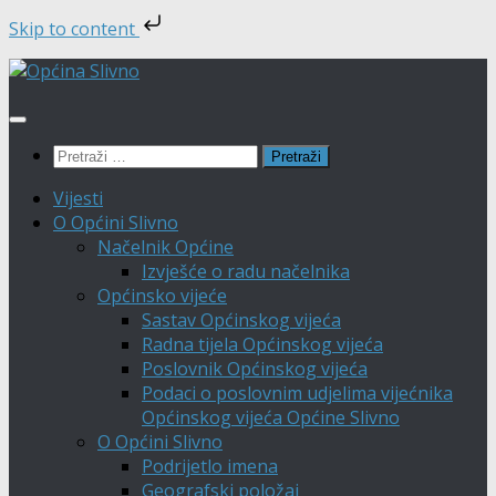
Skip to content
Skip
to
content
Pretraži:
Vijesti
O Općini Slivno
Načelnik Općine
Izvješće o radu načelnika
Općinsko vijeće
Sastav Općinskog vijeća
Radna tijela Općinskog vijeća
Poslovnik Općinskog vijeća
Podaci o poslovnim udjelima vijećnika
Općinskog vijeća Općine Slivno
O Općini Slivno
Podrijetlo imena
Geografski položaj