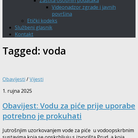
Zaštita osobnih podataka
Videonadzor zgrade i javnih
površina
Etički kodeks
Službeni glasnik
Kontakt
Tagged:
voda
Obavijesti
/
Vijesti
1. rujna 2025
Obavijest: Vodu za piće prije uporabe
potrebno je prokuhati
Jutrošnjim uzorkovanjem vode za piće u vodoopskrbnim
sustavima koja se opskrbljuju s izvorišta Prud, a koja