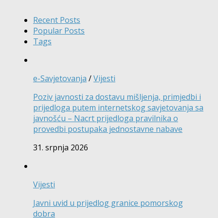
Recent Posts
Popular Posts
Tags
e-Savjetovanja
/
Vijesti
Poziv javnosti za dostavu mišljenja, primjedbi i
prijedloga putem internetskog savjetovanja sa
javnošću – Nacrt prijedloga pravilnika o
provedbi postupaka jednostavne nabave
31. srpnja 2026
Vijesti
Javni uvid u prijedlog granice pomorskog
dobra