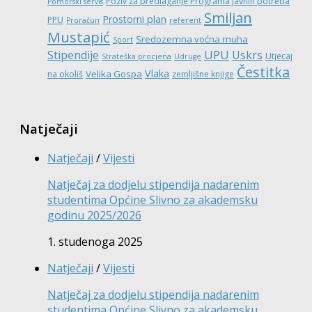
Poziv za predlaganje Programa javnih potreba
Pomorski servis
Smiljan
Prostorni plan
PPU
Proračun
referent
Mustapić
Sredozemna voćna muha
Sport
UPU
Stipendije
Uskrs
Utjecaj
Strateška procjena
Udruge
Čestitka
Vlaka
Velika Gospa
na okoliš
zemljišne knjige
Natječaji
Natječaji
/
Vijesti
Natječaj za dodjelu stipendija nadarenim
studentima Općine Slivno za akademsku
godinu 2025/2026
1. studenoga 2025
Natječaji
/
Vijesti
Natječaj za dodjelu stipendija nadarenim
studentima Općine Slivno za akademsku