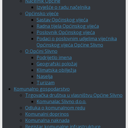
Načelnik Općine
Izvješće o radu načelnika
Općinsko vijeće
Sastav Općinskog vijeća
Radna tijela Općinskog vijeća
Poslovnik Općinskog vijeća
Podaci o poslovnim udjelima vijećnika
Općinskog vijeća Općine Slivno
O Općini Slivno
Podrijetlo imena
Geografski položaj
Klimatska obilježja
Naselja
Turizam
Komunalno gospodarstvo
Trgovačka društva u vlasništvu Općine Slivno
Komunalac Slivno d.o.o.
Odluka o komunalnom redu
Komunalni doprinos
Komunalna naknada
Registar komunalne infrastrukture