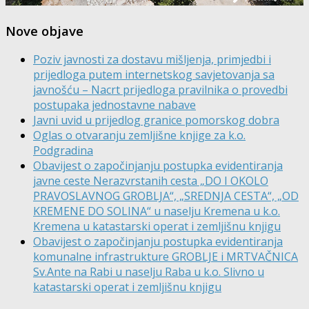
Nove objave
Poziv javnosti za dostavu mišljenja, primjedbi i
prijedloga putem internetskog savjetovanja sa
javnošću – Nacrt prijedloga pravilnika o provedbi
postupaka jednostavne nabave
Javni uvid u prijedlog granice pomorskog dobra
Oglas o otvaranju zemljišne knjige za k.o.
Podgradina
Obavijest o započinjanju postupka evidentiranja
javne ceste Nerazvrstanih cesta „DO I OKOLO
PRAVOSLAVNOG GROBLJA“, „SREDNJA CESTA“, „OD
KREMENE DO SOLINA“ u naselju Kremena u k.o.
Kremena u katastarski operat i zemljišnu knjigu
Obavijest o započinjanju postupka evidentiranja
komunalne infrastrukture GROBLJE i MRTVAČNICA
Sv.Ante na Rabi u naselju Raba u k.o. Slivno u
katastarski operat i zemljišnu knjigu