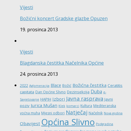
Vijesti
Božićni koncert Gradske glazbe Opuzen
19. prosinca 2013
Vijesti
Blagdanska čestitka Načelnika Općine
24. prosinca 2013
Božićna čestitka
Blace
Ceratitis
2022
Božić
Aglomeracija
Duba
capitata
Dezinsekcija
Dan Općine Slivno
e-
Javna rasprava
Izbori
HAPIH
Javni
Savjetovanje
Jurica Mušan
poziv
Kultura
Mediteranska
Klek
komarci
Natječaj
voćna muha
Mjesni odbori
Načelnik
Nova godina
Općina Slivno
Obavijest
Podgradina