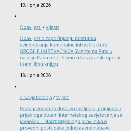
19. lipnja 2026
Obavijesti
/
Vijesti
Obavijest o započinjanju postupka
evidentiranja komunalne infrastrukture
GROBLJE i MRTVAČNICA Sv.Ante na Rabi u
naselju Raba u k.o. Slivno u katastarski operat
i zemljišnu knjigu
19. lipnja 2026
e-Savjetovanja
/
Vijesti
Poziv javnosti za dostavu mišljenja, primjedbi i
prijedloga putem internetskog savjetovanja sa
javnošću – Nacrt prijedloga pravilnika o
provedbi postupaka jednostavne nabave