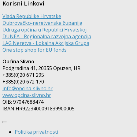
Korisni Linkovi
Vlada Republike Hrvatske
Dubrovačko-neretvanska županija
Udruga općina u Republici Hrvatskoj
DUNEA - Regionalna razvojna agencija
LAG Neretva - Lokalna Akcijska Grupa
One stop shop for EU fonds
Općina Slivno
Podgradina 41, 20355 Opuzen, HR
+385(0)20 671 295
+385(0)20 672 170
info@opcina-slivno.hr
www.opcina-slivno.hr
OIB: 97047688474
IBAN HR9223400091839900005
Politika privatnosti