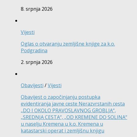
8. srpnja 2026
Vijesti
Oglas o otvaranju zemljišne knjige za k.o.
Podgradina
2. srpnja 2026
Obavijesti
/
Vijesti
Obavijest o započinjanju postupka
evidentiranja javne ceste Nerazvrstanih cesta
„DO I OKOLO PRAVOSLAVNOG GROBLJA“,
„SREDNJA CESTA“, „OD KREMENE DO SOLINA“
u naselju Kremena u k.o. Kremena u
katastarski operat i zemljišnu knjigu