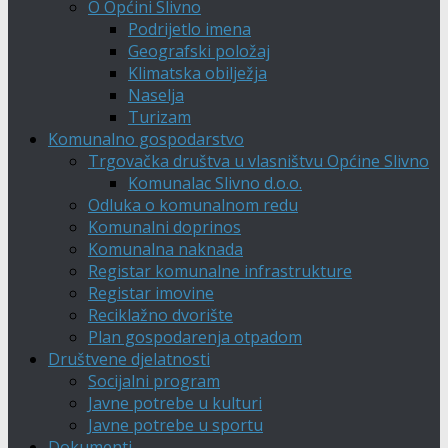
O Općini Slivno
Podrijetlo imena
Geografski položaj
Klimatska obilježja
Naselja
Turizam
Komunalno gospodarstvo
Trgovačka društva u vlasništvu Općine Slivno
Komunalac Slivno d.o.o.
Odluka o komunalnom redu
Komunalni doprinos
Komunalna naknada
Registar komunalne infrastrukture
Registar imovine
Reciklažno dvorište
Plan gospodarenja otpadom
Društvene djelatnosti
Socijalni program
Javne potrebe u kulturi
Javne potrebe u sportu
Dokumenti