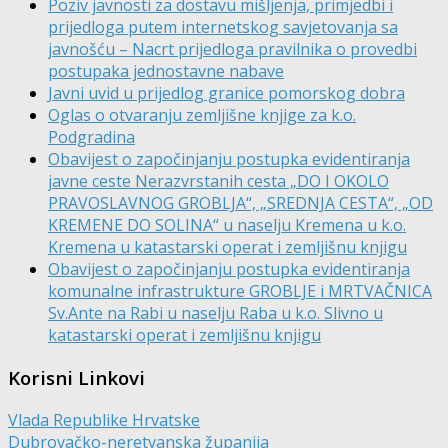
Poziv javnosti za dostavu mišljenja, primjedbi i
prijedloga putem internetskog savjetovanja sa
javnošću – Nacrt prijedloga pravilnika o provedbi
postupaka jednostavne nabave
Javni uvid u prijedlog granice pomorskog dobra
Oglas o otvaranju zemljišne knjige za k.o.
Podgradina
Obavijest o započinjanju postupka evidentiranja
javne ceste Nerazvrstanih cesta „DO I OKOLO
PRAVOSLAVNOG GROBLJA“, „SREDNJA CESTA“, „OD
KREMENE DO SOLINA“ u naselju Kremena u k.o.
Kremena u katastarski operat i zemljišnu knjigu
Obavijest o započinjanju postupka evidentiranja
komunalne infrastrukture GROBLJE i MRTVAČNICA
Sv.Ante na Rabi u naselju Raba u k.o. Slivno u
katastarski operat i zemljišnu knjigu
Korisni Linkovi
Vlada Republike Hrvatske
Dubrovačko-neretvanska županija