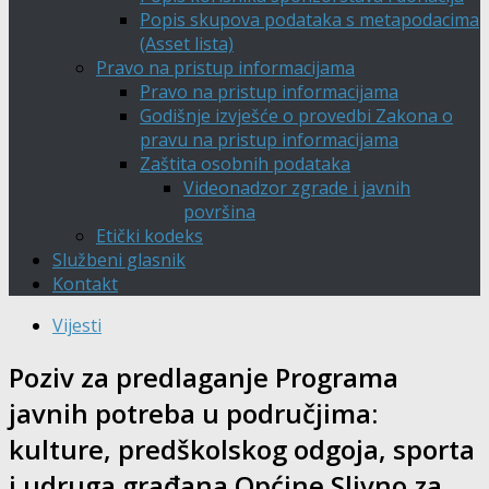
Popis skupova podataka s metapodacima
(Asset lista)
Pravo na pristup informacijama
Pravo na pristup informacijama
Godišnje izvješće o provedbi Zakona o
pravu na pristup informacijama
Zaštita osobnih podataka
Videonadzor zgrade i javnih
površina
Etički kodeks
Službeni glasnik
Kontakt
Vijesti
Poziv za predlaganje Programa
javnih potreba u područjima:
kulture, predškolskog odgoja, sporta
i udruga građana Općine Slivno za