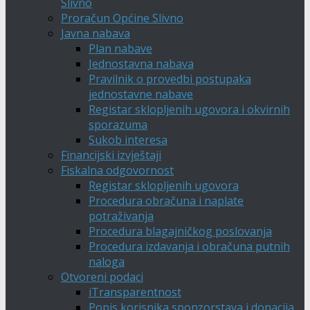
Slivno
Proračun Općine Slivno
Javna nabava
Plan nabave
Jednostavna nabava
Pravilnik o provedbi postupaka
jednostavne nabave
Registar sklopljenih ugovora i okvirnih
sporazuma
Sukob interesa
Financijski izvještaji
Fiskalna odgovornost
Registar sklopljenih ugovora
Procedura obračuna i naplate
potraživanja
Procedura blagajničkog poslovanja
Procedura izdavanja i obračuna putnih
naloga
Otvoreni podaci
iTransparentnost
Popis korisnika sponzorstava i donacija