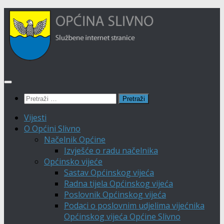
Skip to
Skip
content
to
content
Pretraži:
Vijesti
O Općini Slivno
Načelnik Općine
Izvješće o radu načelnika
Općinsko vijeće
Sastav Općinskog vijeća
Radna tijela Općinskog vijeća
Poslovnik Općinskog vijeća
Podaci o poslovnim udjelima vijećnika
Općinskog vijeća Općine Slivno