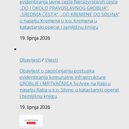
evidentiranja javne ceste Nerazvrstanih cesta
„DO I OKOLO PRAVOSLAVNOG GROBLJA“,
„SREDNJA CESTA“, „OD KREMENE DO SOLINA“
u naselju Kremena u k.o. Kremena u
katastarski operat i zemljišnu knjigu
19. lipnja 2026
Obavijesti
/
Vijesti
Obavijest o započinjanju postupka
evidentiranja komunalne infrastrukture
GROBLJE i MRTVAČNICA Sv.Ante na Rabi u
naselju Raba u k.o. Slivno u katastarski operat
i zemljišnu knjigu
19. lipnja 2026