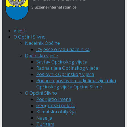
Vijesti
O Općini Slivno
Načelnik Općine
Izvješće o radu načelnika
Općinsko vijeće
Sastav Općinskog vijeća
Radna tijela Općinskog vijeća
Poslovnik Općinskog vijeća
Podaci o poslovnim udjelima vijećnika
Općinskog vijeća Općine Slivno
O Općini Slivno
Podrijetlo imena
Geografski položaj
Klimatska obilježja
Naselja
Turizam