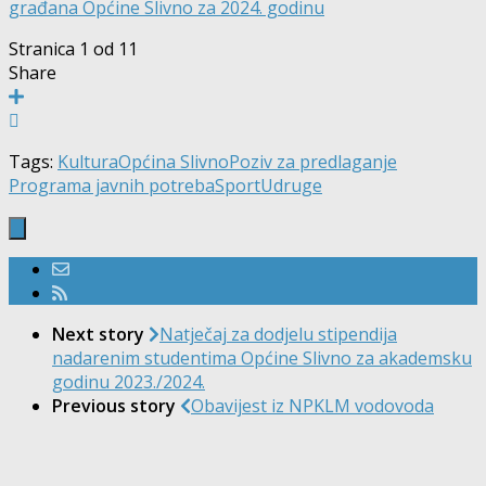
građana Općine Slivno za 2024. godinu
Stranica 1 od 1
1
Share
Tags:
Kultura
Općina Slivno
Poziv za predlaganje
Programa javnih potreba
Sport
Udruge
Next story
Natječaj za dodjelu stipendija
nadarenim studentima Općine Slivno za akademsku
godinu 2023./2024.
Previous story
Obavijest iz NPKLM vodovoda