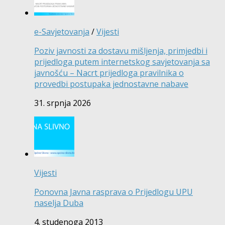
e-Savjetovanja
/
Vijesti
Poziv javnosti za dostavu mišljenja, primjedbi i
prijedloga putem internetskog savjetovanja sa
javnošću – Nacrt prijedloga pravilnika o
provedbi postupaka jednostavne nabave
31. srpnja 2026
Vijesti
Ponovna Javna rasprava o Prijedlogu UPU
naselja Duba
4. studenoga 2013