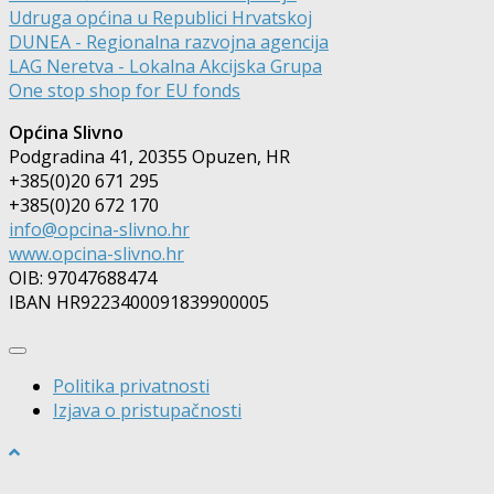
Udruga općina u Republici Hrvatskoj
DUNEA - Regionalna razvojna agencija
LAG Neretva - Lokalna Akcijska Grupa
One stop shop for EU fonds
Općina Slivno
Podgradina 41, 20355 Opuzen, HR
+385(0)20 671 295
+385(0)20 672 170
info@opcina-slivno.hr
www.opcina-slivno.hr
OIB: 97047688474
IBAN HR9223400091839900005
Politika privatnosti
Izjava o pristupačnosti