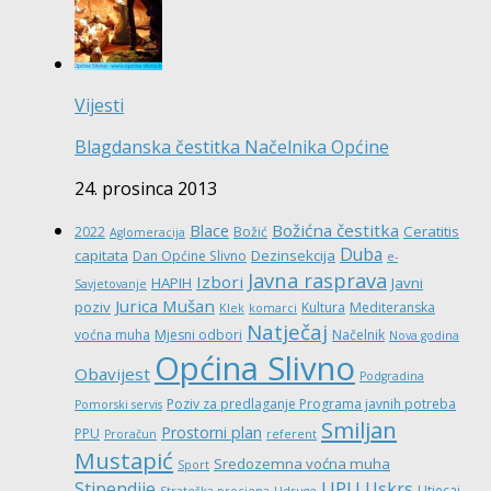
Vijesti
Blagdanska čestitka Načelnika Općine
24. prosinca 2013
Božićna čestitka
Blace
Ceratitis
2022
Božić
Aglomeracija
Duba
capitata
Dezinsekcija
Dan Općine Slivno
e-
Javna rasprava
Izbori
HAPIH
Javni
Savjetovanje
Jurica Mušan
poziv
Kultura
Mediteranska
Klek
komarci
Natječaj
voćna muha
Mjesni odbori
Načelnik
Nova godina
Općina Slivno
Obavijest
Podgradina
Poziv za predlaganje Programa javnih potreba
Pomorski servis
Smiljan
Prostorni plan
PPU
Proračun
referent
Mustapić
Sredozemna voćna muha
Sport
UPU
Stipendije
Uskrs
Utjecaj
Strateška procjena
Udruge