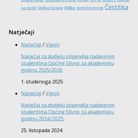
Čestitka
Vlaka
Velika Gospa
na okoliš
zemljišne knjige
Natječaji
Natječaji
/
Vijesti
Natječaj za dodjelu stipendija nadarenim
studentima Općine Slivno za akademsku
godinu 2025/2026
1. studenoga 2025
Natječaji
/
Vijesti
Natječaj za dodjelu stipendija nadarenim
studentima Općine Slivno za akademsku
godinu 2024./2025.
25. listopada 2024