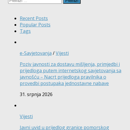
Pretraži:
Recent Posts
Popular Posts
Tags
e-Savjetovanja
/
Vijesti
Poziv javnosti za dostavu mišljenja, primjedbi i
prijedloga putem internetskog savjetovanja sa
javnošću – Nacrt prijedloga pravilnika o
provedbi postupaka jednostavne nabave
31. srpnja 2026
Vijesti
Javni uvid u prijedlog granice pomorskog