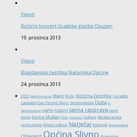
Vijesti
Božićni koncert Gradske glazbe Opuzen
19. prosinca 2013
Vijesti
Blagdanska čestitka Načelnika Općine
24. prosinca 2013
Božićna čestitka
Blace
Ceratitis
2022
Božić
Aglomeracija
Duba
capitata
Dezinsekcija
Dan Općine Slivno
e-
Javna rasprava
Izbori
HAPIH
Javni
Savjetovanje
Jurica Mušan
poziv
Kultura
Mediteranska
Klek
komarci
Natječaj
voćna muha
Mjesni odbori
Načelnik
Nova godina
Općina Slivno
Obavijest
Podgradina