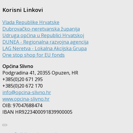
Korisni Linkovi
Vlada Republike Hrvatske
Dubrovačko-neretvanska županija
Udruga općina u Republici Hrvatskoj
DUNEA - Regionalna razvojna agencija
LAG Neretva - Lokalna Akcijska Grupa
One stop shop for EU fonds
Općina Slivno
Podgradina 41, 20355 Opuzen, HR
+385(0)20 671 295
+385(0)20 672 170
info@opcina-slivno.hr
www.opcina-slivno.hr
OIB: 97047688474
IBAN HR9223400091839900005