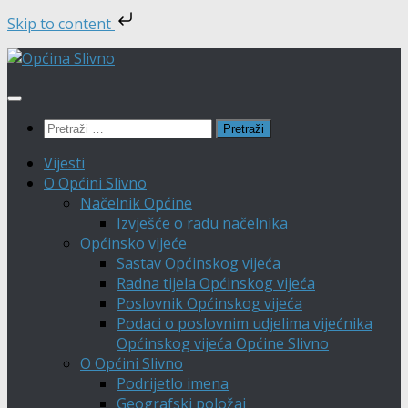
Skip to content
Skip
to
content
Pretraži:
Vijesti
O Općini Slivno
Načelnik Općine
Izvješće o radu načelnika
Općinsko vijeće
Sastav Općinskog vijeća
Radna tijela Općinskog vijeća
Poslovnik Općinskog vijeća
Podaci o poslovnim udjelima vijećnika
Općinskog vijeća Općine Slivno
O Općini Slivno
Podrijetlo imena
Geografski položaj