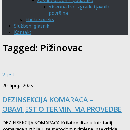
Zaštita osobnih podataka
Videonadzor zgrade i javnih
površina
Etički kodeks
Službeni glasnik
Kontakt
Tagged:
Pižinovac
Vijesti
20. lipnja 2025
DEZINSEKCIJA KOMARACA –
OBAVIJEST O TERMINIMA PROVEDBE
DEZINSEKCIJA KOMARACA Krilatice ili adultni stadij
komaraca suzbijaju se metodom primjene insekticida