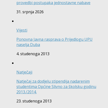
provedbi postupaka jednostavne nabave
31. srpnja 2026
Vijesti
Ponovna Javna rasprava o Prijedlogu UPU
naselja Duba
4. studenoga 2013
Natječaji
Natječaj za dodjelu stipendija nadarenim
studentima Općine Slivno za školsku godinu
2013./2014.
23. studenoga 2013