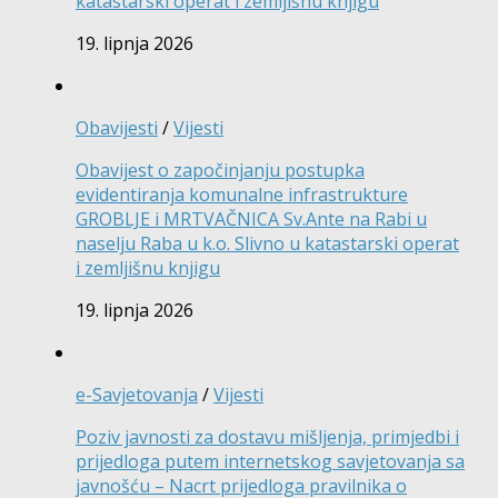
katastarski operat i zemljišnu knjigu
19. lipnja 2026
Obavijesti
/
Vijesti
Obavijest o započinjanju postupka
evidentiranja komunalne infrastrukture
GROBLJE i MRTVAČNICA Sv.Ante na Rabi u
naselju Raba u k.o. Slivno u katastarski operat
i zemljišnu knjigu
19. lipnja 2026
e-Savjetovanja
/
Vijesti
Poziv javnosti za dostavu mišljenja, primjedbi i
prijedloga putem internetskog savjetovanja sa
javnošću – Nacrt prijedloga pravilnika o