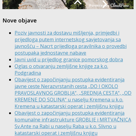
Nove objave
Poziv javnosti za dostavu mišljenja, primjedbi i
prijedloga putem internetskog savjetovanja sa
javnošću – Nacrt prijedloga pravilnika o provedbi
postupaka jednostavne nabave
Javni uvid u prijedlog granice pomorskog dobra
Oglas o otvaranju zemljišne knjige za k.o.
Podgradina
Obavijest o započinjanju postupka evidentiranja
javne ceste Nerazvrstanih cesta „DO I OKOLO
PRAVOSLAVNOG GROBLJA“, „SREDNJA CESTA“, „OD
KREMENE DO SOLINA“ u naselju Kremena u k.o.
Kremena u katastarski operat i zemljišnu knjigu
Obavijest o započinjanju postupka evidentiranja
komunalne infrastrukture GROBLJE i MRTVAČNICA
Sv.Ante na Rabi u naselju Raba u k.o. Slivno u
katastarski operat i zemljišnu knjigu