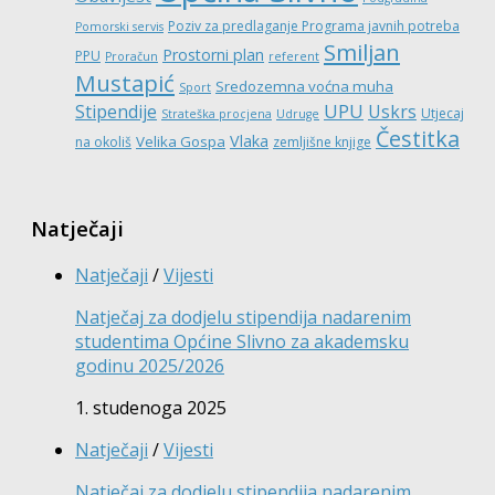
Poziv za predlaganje Programa javnih potreba
Pomorski servis
Smiljan
Prostorni plan
PPU
Proračun
referent
Mustapić
Sredozemna voćna muha
Sport
UPU
Stipendije
Uskrs
Utjecaj
Strateška procjena
Udruge
Čestitka
Vlaka
Velika Gospa
na okoliš
zemljišne knjige
Natječaji
Natječaji
/
Vijesti
Natječaj za dodjelu stipendija nadarenim
studentima Općine Slivno za akademsku
godinu 2025/2026
1. studenoga 2025
Natječaji
/
Vijesti
Natječaj za dodjelu stipendija nadarenim