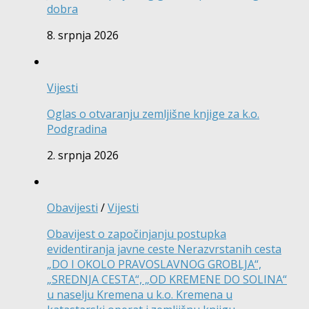
dobra
8. srpnja 2026
Vijesti
Oglas o otvaranju zemljišne knjige za k.o.
Podgradina
2. srpnja 2026
Obavijesti
/
Vijesti
Obavijest o započinjanju postupka
evidentiranja javne ceste Nerazvrstanih cesta
„DO I OKOLO PRAVOSLAVNOG GROBLJA“,
„SREDNJA CESTA“, „OD KREMENE DO SOLINA“
u naselju Kremena u k.o. Kremena u