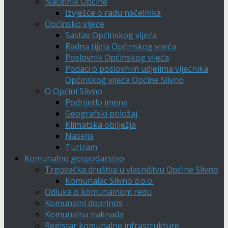
Načelnik Općine
Izvješće o radu načelnika
Općinsko vijeće
Sastav Općinskog vijeća
Radna tijela Općinskog vijeća
Poslovnik Općinskog vijeća
Podaci o poslovnim udjelima vijećnika
Općinskog vijeća Općine Slivno
O Općini Slivno
Podrijetlo imena
Geografski položaj
Klimatska obilježja
Naselja
Turizam
Komunalno gospodarstvo
Trgovačka društva u vlasništvu Općine Slivno
Komunalac Slivno d.o.o.
Odluka o komunalnom redu
Komunalni doprinos
Komunalna naknada
Registar komunalne infrastrukture