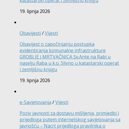
katastarski operat i zemljišnu knjigu
19. lipnja 2026
Obavijesti
/
Vijesti
Obavijest o započinjanju postupka
evidentiranja komunalne infrastrukture
GROBLJE i MRTVAČNICA Sv.Ante na Rabi u
naselju Raba u k.o. Slivno u katastarski operat
i zemljišnu knjigu
19. lipnja 2026
e-Savjetovanja
/
Vijesti
Poziv javnosti za dostavu mišljenja, primjedbi i
prijedloga putem internetskog savjetovanja sa
javnošću – Nacrt prijedloga pravilnika o