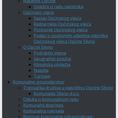
Načelnik Općine
Izvješće o radu načelnika
Općinsko vijeće
Sastav Općinskog vijeća
Radna tijela Općinskog vijeća
Poslovnik Općinskog vijeća
Podaci o poslovnim udjelima vijećnika
Općinskog vijeća Općine Slivno
O Općini Slivno
Podrijetlo imena
Geografski položaj
Klimatska obilježja
Naselja
Turizam
Komunalno gospodarstvo
Trgovačka društva u vlasništvu Općine Slivno
Komunalac Slivno d.o.o.
Odluka o komunalnom redu
Komunalni doprinos
Komunalna naknada
Registar komunalne infrastrukture