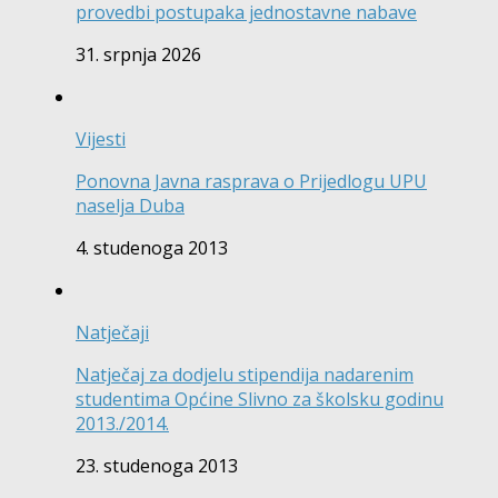
provedbi postupaka jednostavne nabave
31. srpnja 2026
Vijesti
Ponovna Javna rasprava o Prijedlogu UPU
naselja Duba
4. studenoga 2013
Natječaji
Natječaj za dodjelu stipendija nadarenim
studentima Općine Slivno za školsku godinu
2013./2014.
23. studenoga 2013