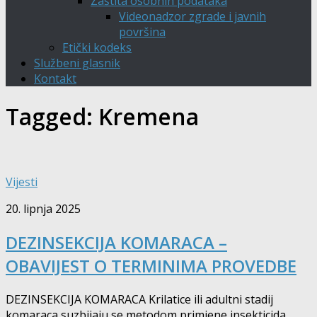
Zaštita osobnih podataka
Videonadzor zgrade i javnih
površina
Etički kodeks
Službeni glasnik
Kontakt
Tagged:
Kremena
Vijesti
20. lipnja 2025
DEZINSEKCIJA KOMARACA –
OBAVIJEST O TERMINIMA PROVEDBE
DEZINSEKCIJA KOMARACA Krilatice ili adultni stadij
komaraca suzbijaju se metodom primjene insekticida