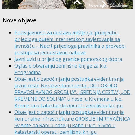
Nove objave
Poziv javnosti za dostavu mišljenja, primjedbi i
prijedloga putem internetskog savjetovanja sa
javnošću – Nacrt prijedloga pravilnika o provedbi
postupaka jednostavne nabave
Javni uvid u prijedlog granice pomorskog dobra
Oglas o otvaranju zemljišne knjige za k.o.
Podgradina
Obavijest o započinjanju postupka evidentiranja
javne ceste Nerazvrstanih cesta „DO I OKOLO
PRAVOSLAVNOG GROBLJA“, „SREDNJA CESTA“, „OD
KREMENE DO SOLINA“ u naselju Kremena u k.o.
Kremena u katastarski operat i zemljišnu knjigu
Obavijest o započinjanju postupka evidentiranja
komunalne infrastrukture GROBLJE i MRTVAČNICA
Sv.Ante na Rabi u naselju Raba u k.o. Slivno u
katastarski operat i zemljišnu knjigu