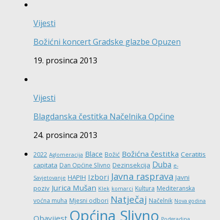
Vijesti
Božićni koncert Gradske glazbe Opuzen
19. prosinca 2013
Vijesti
Blagdanska čestitka Načelnika Općine
24. prosinca 2013
Božićna čestitka
Blace
Ceratitis
2022
Božić
Aglomeracija
Duba
capitata
Dezinsekcija
Dan Općine Slivno
e-
Javna rasprava
Izbori
HAPIH
Javni
Savjetovanje
Jurica Mušan
poziv
Kultura
Mediteranska
Klek
komarci
Natječaj
voćna muha
Mjesni odbori
Načelnik
Nova godina
Općina Slivno
Obavijest
Podgradina