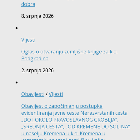
dobra
8. srpnja 2026
Vijesti
Oglas o otvaranju zemljišne knjige za k.o.
Podgradina
2. srpnja 2026
Obavijesti
/
Vijesti
Obavijest o započinjanju postupka
evidentiranja javne ceste Nerazvrstanih cesta
„DO I OKOLO PRAVOSLAVNOG GROBLJA“,
„SREDNJA CESTA“, „OD KREMENE DO SOLINA“
u naselju Kremena u k.o. Kremena u