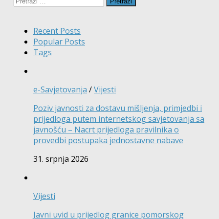
Pretraži:
Recent Posts
Popular Posts
Tags
e-Savjetovanja
/
Vijesti
Poziv javnosti za dostavu mišljenja, primjedbi i
prijedloga putem internetskog savjetovanja sa
javnošću – Nacrt prijedloga pravilnika o
provedbi postupaka jednostavne nabave
31. srpnja 2026
Vijesti
Javni uvid u prijedlog granice pomorskog