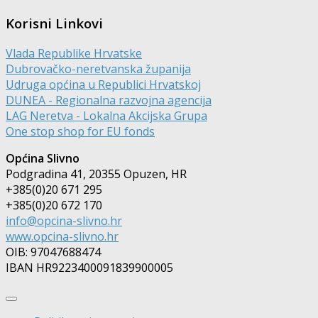
Korisni Linkovi
Vlada Republike Hrvatske
Dubrovačko-neretvanska županija
Udruga općina u Republici Hrvatskoj
DUNEA - Regionalna razvojna agencija
LAG Neretva - Lokalna Akcijska Grupa
One stop shop for EU fonds
Općina Slivno
Podgradina 41, 20355 Opuzen, HR
+385(0)20 671 295
+385(0)20 672 170
info@opcina-slivno.hr
www.opcina-slivno.hr
OIB: 97047688474
IBAN HR9223400091839900005