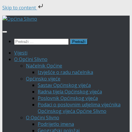
Skip to content
Skip
to
content
Pretraži:
Vijesti
O Općini Slivno
Načelnik Općine
Izvješće o radu načelnika
Općinsko vijeće
Sastav Općinskog vijeća
Radna tijela Općinskog vijeća
Poslovnik Općinskog vijeća
Podaci o poslovnim udjelima vijećnika
Općinskog vijeća Općine Slivno
O Općini Slivno
Podrijetlo imena
Geografski položaj