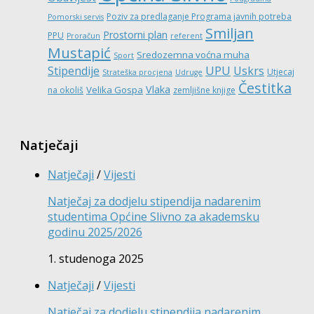
Poziv za predlaganje Programa javnih potreba
Pomorski servis
Smiljan
Prostorni plan
PPU
Proračun
referent
Mustapić
Sredozemna voćna muha
Sport
UPU
Stipendije
Uskrs
Utjecaj
Strateška procjena
Udruge
Čestitka
Vlaka
Velika Gospa
na okoliš
zemljišne knjige
Natječaji
Natječaji
/
Vijesti
Natječaj za dodjelu stipendija nadarenim
studentima Općine Slivno za akademsku
godinu 2025/2026
1. studenoga 2025
Natječaji
/
Vijesti
Natječaj za dodjelu stipendija nadarenim