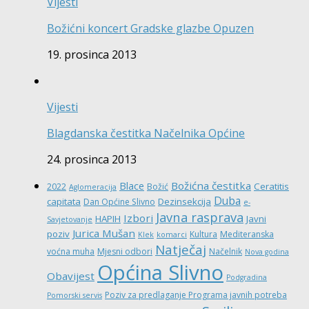
Vijesti
Božićni koncert Gradske glazbe Opuzen
19. prosinca 2013
Vijesti
Blagdanska čestitka Načelnika Općine
24. prosinca 2013
Božićna čestitka
Blace
Ceratitis
2022
Božić
Aglomeracija
Duba
capitata
Dezinsekcija
Dan Općine Slivno
e-
Javna rasprava
Izbori
HAPIH
Javni
Savjetovanje
Jurica Mušan
poziv
Kultura
Mediteranska
Klek
komarci
Natječaj
voćna muha
Mjesni odbori
Načelnik
Nova godina
Općina Slivno
Obavijest
Podgradina
Poziv za predlaganje Programa javnih potreba
Pomorski servis