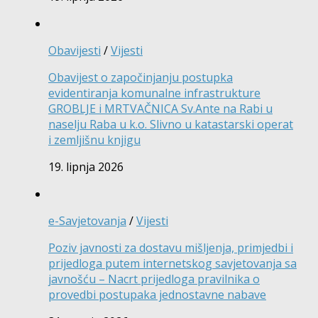
Obavijesti
/
Vijesti
Obavijest o započinjanju postupka
evidentiranja komunalne infrastrukture
GROBLJE i MRTVAČNICA Sv.Ante na Rabi u
naselju Raba u k.o. Slivno u katastarski operat
i zemljišnu knjigu
19. lipnja 2026
e-Savjetovanja
/
Vijesti
Poziv javnosti za dostavu mišljenja, primjedbi i
prijedloga putem internetskog savjetovanja sa
javnošću – Nacrt prijedloga pravilnika o
provedbi postupaka jednostavne nabave