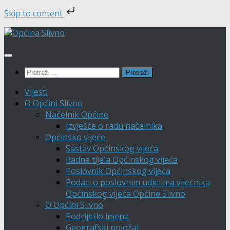
Skip to content
Skip
to
content
Pretraži:
Vijesti
O Općini Slivno
Načelnik Općine
Izvješće o radu načelnika
Općinsko vijeće
Sastav Općinskog vijeća
Radna tijela Općinskog vijeća
Poslovnik Općinskog vijeća
Podaci o poslovnim udjelima vijećnika
Općinskog vijeća Općine Slivno
O Općini Slivno
Podrijetlo imena
Geografski položaj