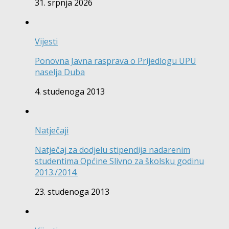
31. srpnja 2026
Vijesti
Ponovna Javna rasprava o Prijedlogu UPU
naselja Duba
4. studenoga 2013
Natječaji
Natječaj za dodjelu stipendija nadarenim
studentima Općine Slivno za školsku godinu
2013./2014.
23. studenoga 2013