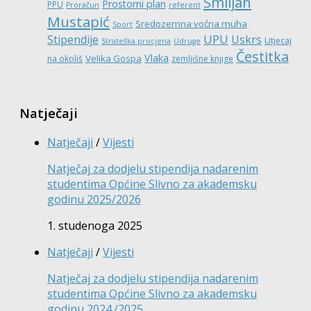
Smiljan
Prostorni plan
PPU
Proračun
referent
Mustapić
Sredozemna voćna muha
Sport
UPU
Stipendije
Uskrs
Utjecaj
Strateška procjena
Udruge
Čestitka
Vlaka
Velika Gospa
na okoliš
zemljišne knjige
Natječaji
Natječaji
/
Vijesti
Natječaj za dodjelu stipendija nadarenim
studentima Općine Slivno za akademsku
godinu 2025/2026
1. studenoga 2025
Natječaji
/
Vijesti
Natječaj za dodjelu stipendija nadarenim
studentima Općine Slivno za akademsku
godinu 2024./2025.