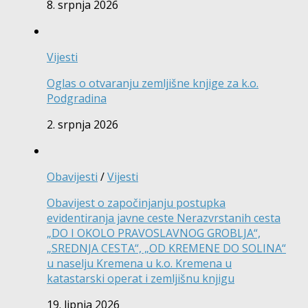
8. srpnja 2026
Vijesti
Oglas o otvaranju zemljišne knjige za k.o.
Podgradina
2. srpnja 2026
Obavijesti
/
Vijesti
Obavijest o započinjanju postupka
evidentiranja javne ceste Nerazvrstanih cesta
„DO I OKOLO PRAVOSLAVNOG GROBLJA“,
„SREDNJA CESTA“, „OD KREMENE DO SOLINA“
u naselju Kremena u k.o. Kremena u
katastarski operat i zemljišnu knjigu
19. lipnja 2026