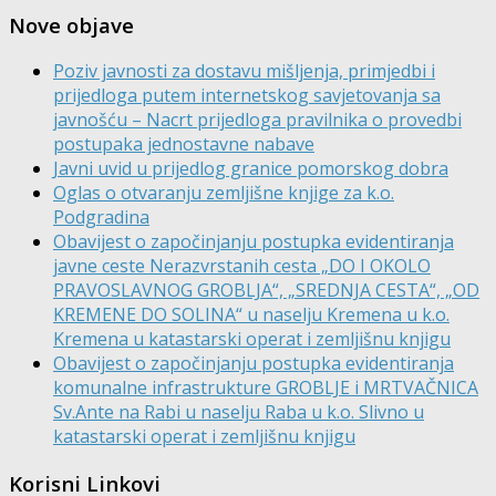
Nove objave
Poziv javnosti za dostavu mišljenja, primjedbi i
prijedloga putem internetskog savjetovanja sa
javnošću – Nacrt prijedloga pravilnika o provedbi
postupaka jednostavne nabave
Javni uvid u prijedlog granice pomorskog dobra
Oglas o otvaranju zemljišne knjige za k.o.
Podgradina
Obavijest o započinjanju postupka evidentiranja
javne ceste Nerazvrstanih cesta „DO I OKOLO
PRAVOSLAVNOG GROBLJA“, „SREDNJA CESTA“, „OD
KREMENE DO SOLINA“ u naselju Kremena u k.o.
Kremena u katastarski operat i zemljišnu knjigu
Obavijest o započinjanju postupka evidentiranja
komunalne infrastrukture GROBLJE i MRTVAČNICA
Sv.Ante na Rabi u naselju Raba u k.o. Slivno u
katastarski operat i zemljišnu knjigu
Korisni Linkovi