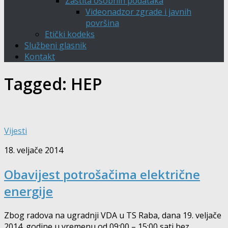
Zaštita osobnih podataka
Videonadzor zgrade i javnih
površina
Etički kodeks
Službeni glasnik
Kontakt
Tagged:
HEP
Vijesti
18. veljače 2014
Obavijest potrošačima električne
energije
Zbog radova na ugradnji VDA u TS Raba, dana 19. veljače
2014. godine u vremenu od 09:00 – 15:00 sati bez