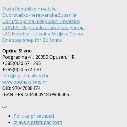
Vlada Republike Hrvatske
Dubrovačko-neretvanska županija
Udruga općina u Republici Hrvatskoj
DUNEA - Regionalna razvojna agencija
LAG Neretva - Lokalna Akcijska Grupa
One stop shop for EU fonds
Općina Slivno
Podgradina 41, 20355 Opuzen, HR
+385(0)20 671 295
+385(0)20 672 170
info@opcina-slivno.hr
www.opcina-slivno.hr
OIB: 97047688474
IBAN HR9223400091839900005
Politika privatnosti
Izjava o pristupačnosti