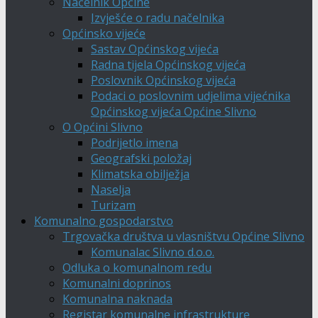
Načelnik Općine
Izvješće o radu načelnika
Općinsko vijeće
Sastav Općinskog vijeća
Radna tijela Općinskog vijeća
Poslovnik Općinskog vijeća
Podaci o poslovnim udjelima vijećnika
Općinskog vijeća Općine Slivno
O Općini Slivno
Podrijetlo imena
Geografski položaj
Klimatska obilježja
Naselja
Turizam
Komunalno gospodarstvo
Trgovačka društva u vlasništvu Općine Slivno
Komunalac Slivno d.o.o.
Odluka o komunalnom redu
Komunalni doprinos
Komunalna naknada
Registar komunalne infrastrukture