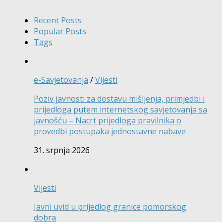
Recent Posts
Popular Posts
Tags
e-Savjetovanja
/
Vijesti
Poziv javnosti za dostavu mišljenja, primjedbi i
prijedloga putem internetskog savjetovanja sa
javnošću – Nacrt prijedloga pravilnika o
provedbi postupaka jednostavne nabave
31. srpnja 2026
Vijesti
Javni uvid u prijedlog granice pomorskog
dobra