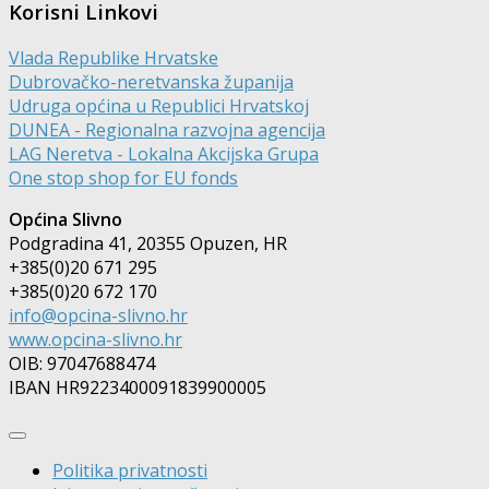
Korisni Linkovi
Vlada Republike Hrvatske
Dubrovačko-neretvanska županija
Udruga općina u Republici Hrvatskoj
DUNEA - Regionalna razvojna agencija
LAG Neretva - Lokalna Akcijska Grupa
One stop shop for EU fonds
Općina Slivno
Podgradina 41, 20355 Opuzen, HR
+385(0)20 671 295
+385(0)20 672 170
info@opcina-slivno.hr
www.opcina-slivno.hr
OIB: 97047688474
IBAN HR9223400091839900005
Politika privatnosti