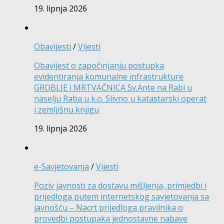
19. lipnja 2026
Obavijesti
/
Vijesti
Obavijest o započinjanju postupka
evidentiranja komunalne infrastrukture
GROBLJE i MRTVAČNICA Sv.Ante na Rabi u
naselju Raba u k.o. Slivno u katastarski operat
i zemljišnu knjigu
19. lipnja 2026
e-Savjetovanja
/
Vijesti
Poziv javnosti za dostavu mišljenja, primjedbi i
prijedloga putem internetskog savjetovanja sa
javnošću – Nacrt prijedloga pravilnika o
provedbi postupaka jednostavne nabave