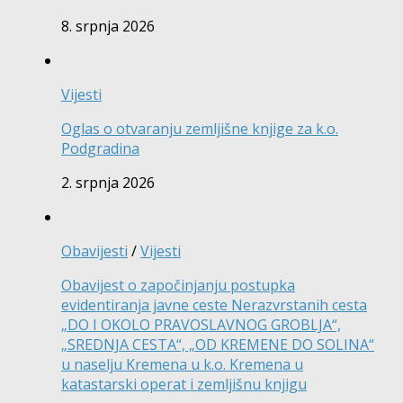
8. srpnja 2026
Vijesti
Oglas o otvaranju zemljišne knjige za k.o.
Podgradina
2. srpnja 2026
Obavijesti
/
Vijesti
Obavijest o započinjanju postupka
evidentiranja javne ceste Nerazvrstanih cesta
„DO I OKOLO PRAVOSLAVNOG GROBLJA“,
„SREDNJA CESTA“, „OD KREMENE DO SOLINA“
u naselju Kremena u k.o. Kremena u
katastarski operat i zemljišnu knjigu