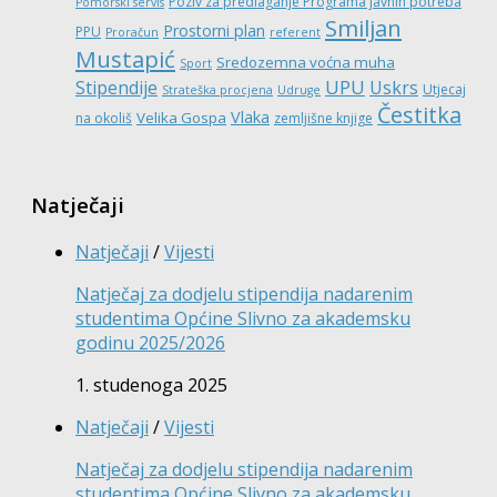
Poziv za predlaganje Programa javnih potreba
Pomorski servis
Smiljan
Prostorni plan
PPU
Proračun
referent
Mustapić
Sredozemna voćna muha
Sport
UPU
Stipendije
Uskrs
Utjecaj
Strateška procjena
Udruge
Čestitka
Vlaka
Velika Gospa
na okoliš
zemljišne knjige
Natječaji
Natječaji
/
Vijesti
Natječaj za dodjelu stipendija nadarenim
studentima Općine Slivno za akademsku
godinu 2025/2026
1. studenoga 2025
Natječaji
/
Vijesti
Natječaj za dodjelu stipendija nadarenim
studentima Općine Slivno za akademsku