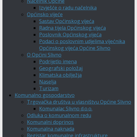
Načelnik Općine
Izvješće o radu načelnika
Općinsko vijeće
Sastav Općinskog vijeća
Radna tijela Općinskog vijeća
Poslovnik Općinskog vijeća
Podaci o poslovnim udjelima vijećnika
Općinskog vijeća Općine Slivno
O Općini Slivno
Podrijetlo imena
Geografski položaj
Klimatska obilježja
Naselja
Turizam
Komunalno gospodarstvo
Trgovačka društva u vlasništvu Općine Slivno
Komunalac Slivno d.o.o.
Odluka o komunalnom redu
Komunalni doprinos
Komunalna naknada
Registar komunalne infrastrukture