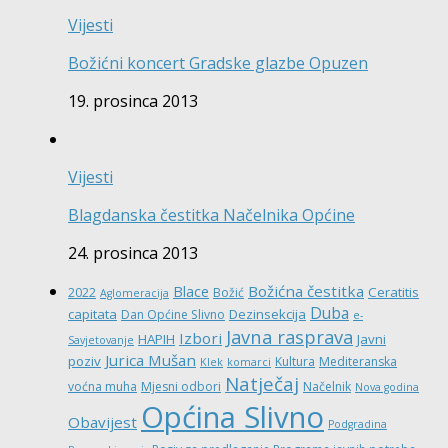
Vijesti
Božićni koncert Gradske glazbe Opuzen
19. prosinca 2013
Vijesti
Blagdanska čestitka Načelnika Općine
24. prosinca 2013
Božićna čestitka
Blace
Ceratitis
2022
Božić
Aglomeracija
Duba
capitata
Dezinsekcija
Dan Općine Slivno
e-
Javna rasprava
Izbori
HAPIH
Javni
Savjetovanje
Jurica Mušan
poziv
Kultura
Mediteranska
Klek
komarci
Natječaj
voćna muha
Mjesni odbori
Načelnik
Nova godina
Općina Slivno
Obavijest
Podgradina