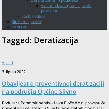
Zaštita osobnih podataka
Videonadzor zgrade i javnih
površina
Etički kodeks
Službeni glasnik
Kontakt
Tagged:
Deratizacija
Vijesti
3. lipnja 2022
Obavijest o preventivnoj deratizaciji
na području Općine Slivno
Poduzeće Pomorski servis – Luka Ploče d.o.o. provesti će
preventivnu deratizaciju (uništavanje štetnih glodavaca)