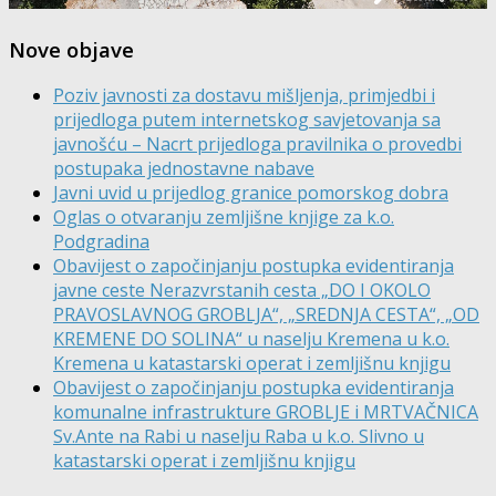
Nove objave
Poziv javnosti za dostavu mišljenja, primjedbi i
prijedloga putem internetskog savjetovanja sa
javnošću – Nacrt prijedloga pravilnika o provedbi
postupaka jednostavne nabave
Javni uvid u prijedlog granice pomorskog dobra
Oglas o otvaranju zemljišne knjige za k.o.
Podgradina
Obavijest o započinjanju postupka evidentiranja
javne ceste Nerazvrstanih cesta „DO I OKOLO
PRAVOSLAVNOG GROBLJA“, „SREDNJA CESTA“, „OD
KREMENE DO SOLINA“ u naselju Kremena u k.o.
Kremena u katastarski operat i zemljišnu knjigu
Obavijest o započinjanju postupka evidentiranja
komunalne infrastrukture GROBLJE i MRTVAČNICA
Sv.Ante na Rabi u naselju Raba u k.o. Slivno u
katastarski operat i zemljišnu knjigu