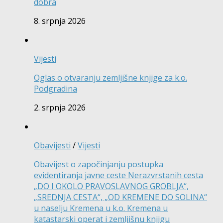
dobra
8. srpnja 2026
Vijesti
Oglas o otvaranju zemljišne knjige za k.o.
Podgradina
2. srpnja 2026
Obavijesti
/
Vijesti
Obavijest o započinjanju postupka
evidentiranja javne ceste Nerazvrstanih cesta
„DO I OKOLO PRAVOSLAVNOG GROBLJA“,
„SREDNJA CESTA“, „OD KREMENE DO SOLINA“
u naselju Kremena u k.o. Kremena u
katastarski operat i zemljišnu knjigu