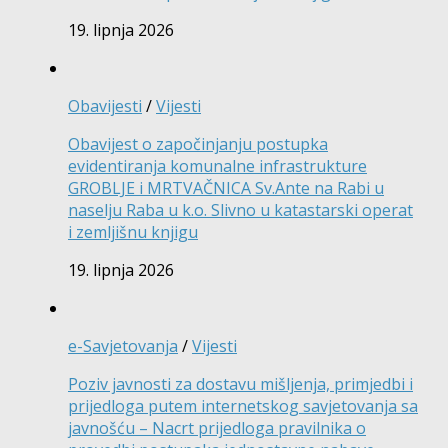
19. lipnja 2026
Obavijesti
/
Vijesti
Obavijest o započinjanju postupka
evidentiranja komunalne infrastrukture
GROBLJE i MRTVAČNICA Sv.Ante na Rabi u
naselju Raba u k.o. Slivno u katastarski operat
i zemljišnu knjigu
19. lipnja 2026
e-Savjetovanja
/
Vijesti
Poziv javnosti za dostavu mišljenja, primjedbi i
prijedloga putem internetskog savjetovanja sa
javnošću – Nacrt prijedloga pravilnika o