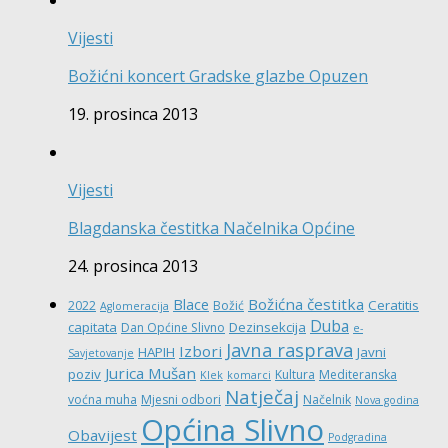
Vijesti
Božićni koncert Gradske glazbe Opuzen
19. prosinca 2013
Vijesti
Blagdanska čestitka Načelnika Općine
24. prosinca 2013
Božićna čestitka
Blace
Ceratitis
2022
Božić
Aglomeracija
Duba
capitata
Dezinsekcija
Dan Općine Slivno
e-
Javna rasprava
Izbori
HAPIH
Javni
Savjetovanje
Jurica Mušan
poziv
Kultura
Mediteranska
Klek
komarci
Natječaj
voćna muha
Mjesni odbori
Načelnik
Nova godina
Općina Slivno
Obavijest
Podgradina