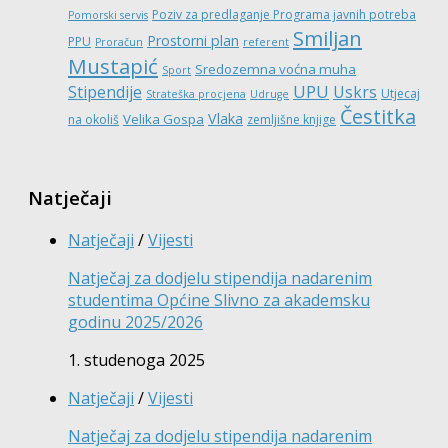
Poziv za predlaganje Programa javnih potreba
Pomorski servis
Smiljan
Prostorni plan
PPU
Proračun
referent
Mustapić
Sredozemna voćna muha
Sport
UPU
Stipendije
Uskrs
Utjecaj
Strateška procjena
Udruge
Čestitka
Vlaka
Velika Gospa
na okoliš
zemljišne knjige
Natječaji
Natječaji
/
Vijesti
Natječaj za dodjelu stipendija nadarenim
studentima Općine Slivno za akademsku
godinu 2025/2026
1. studenoga 2025
Natječaji
/
Vijesti
Natječaj za dodjelu stipendija nadarenim