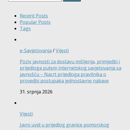
Recent Posts
Popular Posts
Tags
e-Savjetovanja
/
Vijesti
Poziv javnosti za dostavu mišljenja, primjedbi i
prijedloga putem internetskog savjetovanja sa
javnošću – Nacrt prijedloga pravilnika o
provedbi postupaka jednostavne nabave
31. srpnja 2026
Vijesti
Javni uvid u prijedlog granice pomorskog