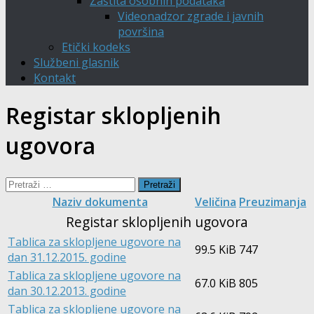
Zaštita osobnih podataka
Videonadzor zgrade i javnih
površina
Etički kodeks
Službeni glasnik
Kontakt
Registar sklopljenih
ugovora
Pretraži:
Naziv dokumenta
Veličina
Preuzimanja
Registar sklopljenih ugovora
Tablica za sklopljene ugovore na
99.5 KiB
747
dan 31.12.2015. godine
Tablica za sklopljene ugovore na
67.0 KiB
805
dan 30.12.2013. godine
Tablica za sklopljene ugovore na