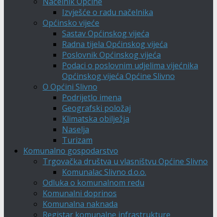
Načelnik Općine
Izvješće o radu načelnika
Općinsko vijeće
Sastav Općinskog vijeća
Radna tijela Općinskog vijeća
Poslovnik Općinskog vijeća
Podaci o poslovnim udjelima vijećnika
Općinskog vijeća Općine Slivno
O Općini Slivno
Podrijetlo imena
Geografski položaj
Klimatska obilježja
Naselja
Turizam
Komunalno gospodarstvo
Trgovačka društva u vlasništvu Općine Slivno
Komunalac Slivno d.o.o.
Odluka o komunalnom redu
Komunalni doprinos
Komunalna naknada
Registar komunalne infrastrukture