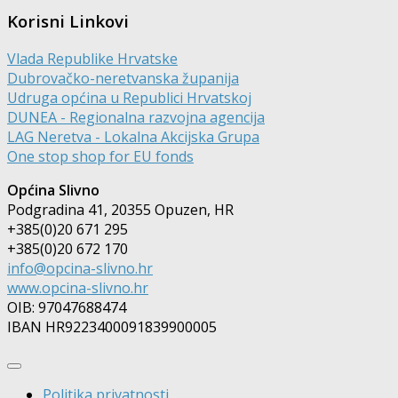
Korisni Linkovi
Vlada Republike Hrvatske
Dubrovačko-neretvanska županija
Udruga općina u Republici Hrvatskoj
DUNEA - Regionalna razvojna agencija
LAG Neretva - Lokalna Akcijska Grupa
One stop shop for EU fonds
Općina Slivno
Podgradina 41, 20355 Opuzen, HR
+385(0)20 671 295
+385(0)20 672 170
info@opcina-slivno.hr
www.opcina-slivno.hr
OIB: 97047688474
IBAN HR9223400091839900005
Politika privatnosti