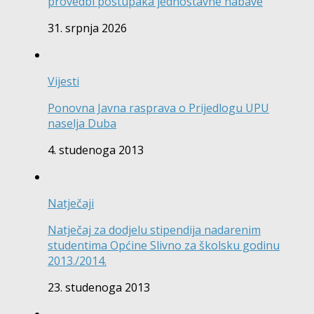
provedbi postupaka jednostavne nabave
31. srpnja 2026
Vijesti
Ponovna Javna rasprava o Prijedlogu UPU
naselja Duba
4. studenoga 2013
Natječaji
Natječaj za dodjelu stipendija nadarenim
studentima Općine Slivno za školsku godinu
2013./2014.
23. studenoga 2013