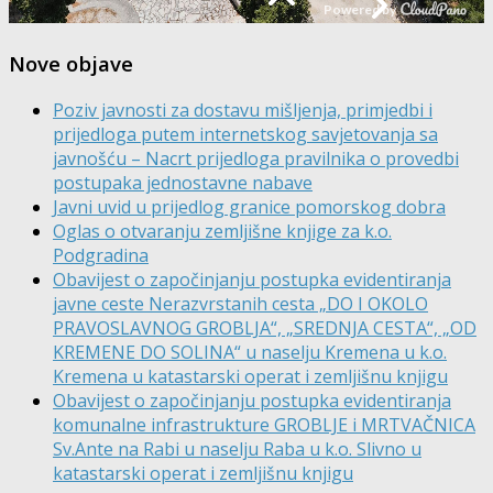
Nove objave
Poziv javnosti za dostavu mišljenja, primjedbi i
prijedloga putem internetskog savjetovanja sa
javnošću – Nacrt prijedloga pravilnika o provedbi
postupaka jednostavne nabave
Javni uvid u prijedlog granice pomorskog dobra
Oglas o otvaranju zemljišne knjige za k.o.
Podgradina
Obavijest o započinjanju postupka evidentiranja
javne ceste Nerazvrstanih cesta „DO I OKOLO
PRAVOSLAVNOG GROBLJA“, „SREDNJA CESTA“, „OD
KREMENE DO SOLINA“ u naselju Kremena u k.o.
Kremena u katastarski operat i zemljišnu knjigu
Obavijest o započinjanju postupka evidentiranja
komunalne infrastrukture GROBLJE i MRTVAČNICA
Sv.Ante na Rabi u naselju Raba u k.o. Slivno u
katastarski operat i zemljišnu knjigu