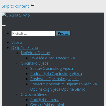
Skip to content
Skip
to
content
Pretraži:
Vijesti
O Općini Slivno
Načelnik Općine
Izvješće o radu načelnika
Općinsko vijeće
Sastav Općinskog vijeća
Radna tijela Općinskog vijeća
Poslovnik Općinskog vijeća
Podaci o poslovnim udjelima vijećnika
Općinskog vijeća Općine Slivno
O Općini Slivno
Podrijetlo imena
Geografski položaj