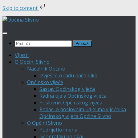
Skip to content
Skip
to
content
Pretraži:
Vijesti
O Općini Slivno
Načelnik Općine
Izvješće o radu načelnika
Općinsko vijeće
Sastav Općinskog vijeća
Radna tijela Općinskog vijeća
Poslovnik Općinskog vijeća
Podaci o poslovnim udjelima vijećnika
Općinskog vijeća Općine Slivno
O Općini Slivno
Podrijetlo imena
Geografski položaj