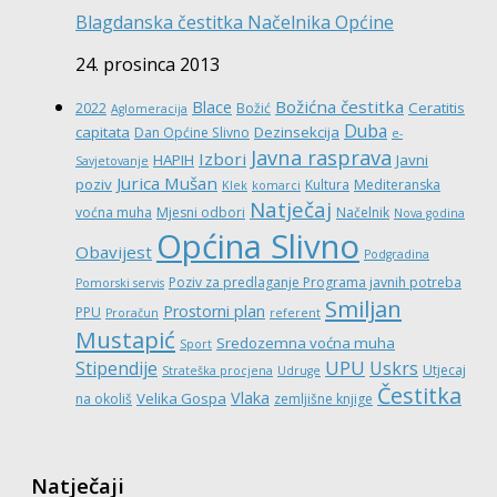
Blagdanska čestitka Načelnika Općine
24. prosinca 2013
Božićna čestitka
Blace
Ceratitis
2022
Božić
Aglomeracija
Duba
capitata
Dezinsekcija
Dan Općine Slivno
e-
Javna rasprava
Izbori
HAPIH
Javni
Savjetovanje
Jurica Mušan
poziv
Kultura
Mediteranska
Klek
komarci
Natječaj
voćna muha
Mjesni odbori
Načelnik
Nova godina
Općina Slivno
Obavijest
Podgradina
Poziv za predlaganje Programa javnih potreba
Pomorski servis
Smiljan
Prostorni plan
PPU
Proračun
referent
Mustapić
Sredozemna voćna muha
Sport
UPU
Stipendije
Uskrs
Utjecaj
Strateška procjena
Udruge
Čestitka
Vlaka
Velika Gospa
na okoliš
zemljišne knjige
Natječaji