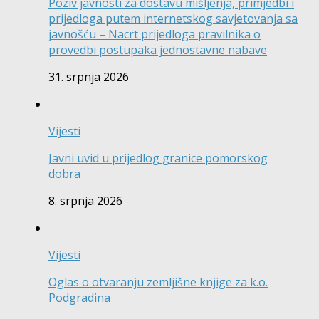
Poziv javnosti za dostavu mišljenja, primjedbi i
prijedloga putem internetskog savjetovanja sa
javnošću – Nacrt prijedloga pravilnika o
provedbi postupaka jednostavne nabave
31. srpnja 2026
Vijesti
Javni uvid u prijedlog granice pomorskog
dobra
8. srpnja 2026
Vijesti
Oglas o otvaranju zemljišne knjige za k.o.
Podgradina