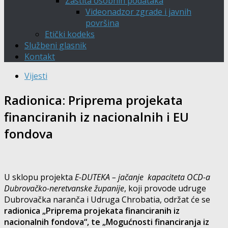
Zaštita osobnih podataka
Videonadzor zgrade i javnih
površina
Etički kodeks
Službeni glasnik
Kontakt
Vijesti
Radionica: Priprema projekata
financiranih iz nacionalnih i EU
fondova
U sklopu projekta
E-DUTEKA
–
jačanje kapaciteta OCD-a
Dubrovačko-neretvanske županije
, koji provode udruge
Dubrovačka naranča i Udruga Chrobatia, održat će se
radionica „Priprema projekata financiranih iz
nacionalnih fondova“, te „Mogućnosti financiranja iz