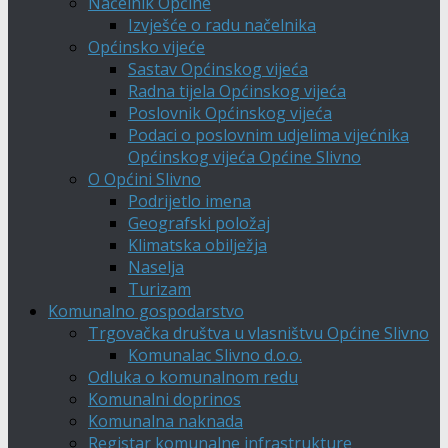
Načelnik Općine
Izvješće o radu načelnika
Općinsko vijeće
Sastav Općinskog vijeća
Radna tijela Općinskog vijeća
Poslovnik Općinskog vijeća
Podaci o poslovnim udjelima vijećnika
Općinskog vijeća Općine Slivno
O Općini Slivno
Podrijetlo imena
Geografski položaj
Klimatska obilježja
Naselja
Turizam
Komunalno gospodarstvo
Trgovačka društva u vlasništvu Općine Slivno
Komunalac Slivno d.o.o.
Odluka o komunalnom redu
Komunalni doprinos
Komunalna naknada
Registar komunalne infrastrukture