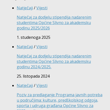
Natječaji
/
Vijesti
Natječaj za dodjelu stipendija nadarenim
studentima Općine Slivno za akademsku
godinu 2025/2026
1. studenoga 2025
Natječaji
/
Vijesti
Natječaj za dodjelu stipendija nadarenim
studentima Općine Slivno za akademsku
godinu 2024./2025.
25. listopada 2024
Natječaji
/
Vijesti
Poziv za predlaganje Programa javnih potreba
u područjima: kulture, predškolskog odgoja,
sporta i udruga građana Općine Slivno za