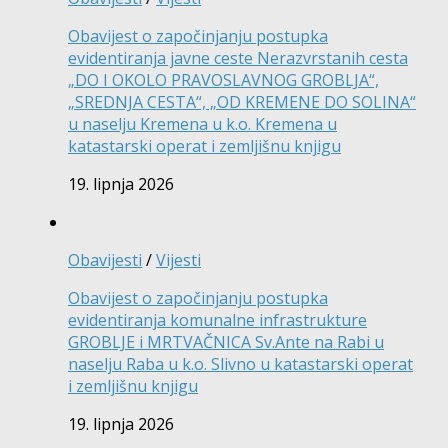
Obavijest o započinjanju postupka
evidentiranja javne ceste Nerazvrstanih cesta
„DO I OKOLO PRAVOSLAVNOG GROBLJA“,
„SREDNJA CESTA“, „OD KREMENE DO SOLINA“
u naselju Kremena u k.o. Kremena u
katastarski operat i zemljišnu knjigu
19. lipnja 2026
Obavijesti
/
Vijesti
Obavijest o započinjanju postupka
evidentiranja komunalne infrastrukture
GROBLJE i MRTVAČNICA Sv.Ante na Rabi u
naselju Raba u k.o. Slivno u katastarski operat
i zemljišnu knjigu
19. lipnja 2026