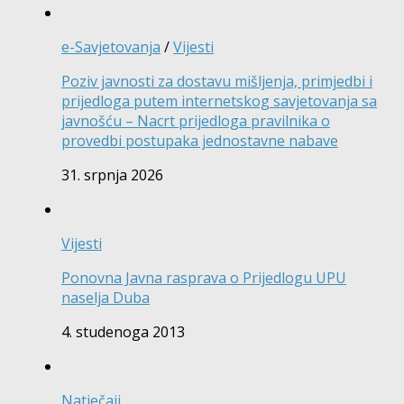
e-Savjetovanja
/
Vijesti
Poziv javnosti za dostavu mišljenja, primjedbi i
prijedloga putem internetskog savjetovanja sa
javnošću – Nacrt prijedloga pravilnika o
provedbi postupaka jednostavne nabave
31. srpnja 2026
Vijesti
Ponovna Javna rasprava o Prijedlogu UPU
naselja Duba
4. studenoga 2013
Natječaji