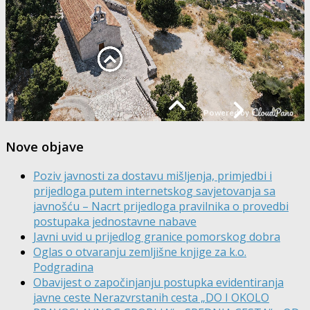
Nove objave
Poziv javnosti za dostavu mišljenja, primjedbi i
prijedloga putem internetskog savjetovanja sa
javnošću – Nacrt prijedloga pravilnika o provedbi
postupaka jednostavne nabave
Javni uvid u prijedlog granice pomorskog dobra
Oglas o otvaranju zemljišne knjige za k.o.
Podgradina
Obavijest o započinjanju postupka evidentiranja
javne ceste Nerazvrstanih cesta „DO I OKOLO