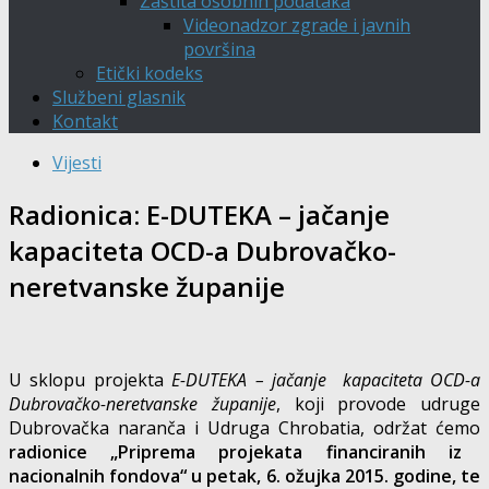
Zaštita osobnih podataka
Videonadzor zgrade i javnih
površina
Etički kodeks
Službeni glasnik
Kontakt
Vijesti
Radionica: E-DUTEKA – jačanje
kapaciteta OCD-a Dubrovačko-
neretvanske županije
U sklopu projekta
E-DUTEKA
–
jačanje kapaciteta OCD-a
Dubrovačko-neretvanske županije
, koji provode udruge
Dubrovačka naranča i Udruga Chrobatia, održat ćemo
radionice „Priprema projekata financiranih iz
nacionalnih fondova“ u petak, 6. ožujka 2015. godine, te