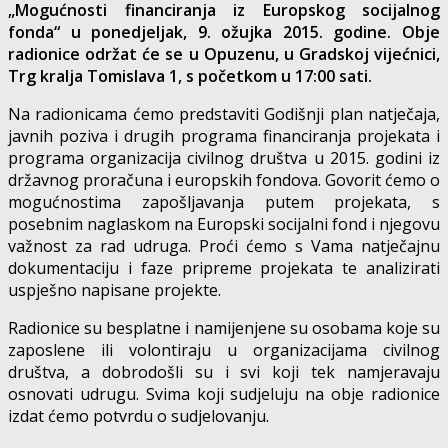
„Mogućnosti financiranja iz Europskog socijalnog
fonda“ u ponedjeljak, 9. ožujka 2015. godine. Obje
radionice održat će se u Opuzenu, u Gradskoj vijećnici,
Trg kralja Tomislava 1, s početkom u 17:00 sati.
Na radionicama ćemo predstaviti Godišnji plan natječaja,
javnih poziva i drugih programa financiranja projekata i
programa organizacija civilnog društva u 2015. godini iz
državnog proračuna i europskih fondova. Govorit ćemo o
mogućnostima zapošljavanja putem projekata, s
posebnim naglaskom na Europski socijalni fond i njegovu
važnost za rad udruga. Proći ćemo s Vama natječajnu
dokumentaciju i faze pripreme projekata te analizirati
uspješno napisane projekte.
Radionice su besplatne i namijenjene su osobama koje su
zaposlene ili volontiraju u organizacijama civilnog
društva, a dobrodošli su i svi koji tek namjeravaju
osnovati udrugu. Svima koji sudjeluju na obje radionice
izdat ćemo potvrdu o sudjelovanju.