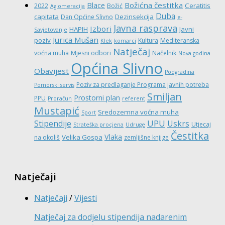
Božićna čestitka
Blace
Ceratitis
2022
Božić
Aglomeracija
Duba
capitata
Dezinsekcija
Dan Općine Slivno
e-
Javna rasprava
Izbori
HAPIH
Javni
Savjetovanje
Jurica Mušan
poziv
Kultura
Mediteranska
Klek
komarci
Natječaj
voćna muha
Mjesni odbori
Načelnik
Nova godina
Općina Slivno
Obavijest
Podgradina
Poziv za predlaganje Programa javnih potreba
Pomorski servis
Smiljan
Prostorni plan
PPU
Proračun
referent
Mustapić
Sredozemna voćna muha
Sport
UPU
Stipendije
Uskrs
Utjecaj
Strateška procjena
Udruge
Čestitka
Vlaka
Velika Gospa
na okoliš
zemljišne knjige
Natječaji
Natječaji
/
Vijesti
Natječaj za dodjelu stipendija nadarenim