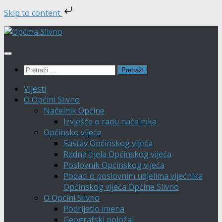
Skip to content
Skip
to
content
Pretraži:
Vijesti
O Općini Slivno
Načelnik Općine
Izvješće o radu načelnika
Općinsko vijeće
Sastav Općinskog vijeća
Radna tijela Općinskog vijeća
Poslovnik Općinskog vijeća
Podaci o poslovnim udjelima vijećnika
Općinskog vijeća Općine Slivno
O Općini Slivno
Podrijetlo imena
Geografski položaj