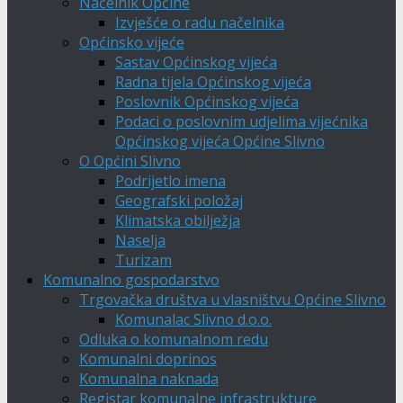
Načelnik Općine
Izvješće o radu načelnika
Općinsko vijeće
Sastav Općinskog vijeća
Radna tijela Općinskog vijeća
Poslovnik Općinskog vijeća
Podaci o poslovnim udjelima vijećnika
Općinskog vijeća Općine Slivno
O Općini Slivno
Podrijetlo imena
Geografski položaj
Klimatska obilježja
Naselja
Turizam
Komunalno gospodarstvo
Trgovačka društva u vlasništvu Općine Slivno
Komunalac Slivno d.o.o.
Odluka o komunalnom redu
Komunalni doprinos
Komunalna naknada
Registar komunalne infrastrukture