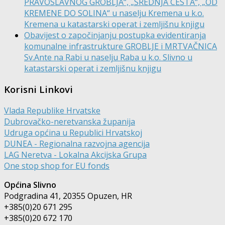
PRAVOSLAVNOG GROBLJA“, „SREDNJA CESTA“, „OD
KREMENE DO SOLINA“ u naselju Kremena u k.o.
Kremena u katastarski operat i zemljišnu knjigu
Obavijest o započinjanju postupka evidentiranja
komunalne infrastrukture GROBLJE i MRTVAČNICA
Sv.Ante na Rabi u naselju Raba u k.o. Slivno u
katastarski operat i zemljišnu knjigu
Korisni Linkovi
Vlada Republike Hrvatske
Dubrovačko-neretvanska županija
Udruga općina u Republici Hrvatskoj
DUNEA - Regionalna razvojna agencija
LAG Neretva - Lokalna Akcijska Grupa
One stop shop for EU fonds
Općina Slivno
Podgradina 41, 20355 Opuzen, HR
+385(0)20 671 295
+385(0)20 672 170