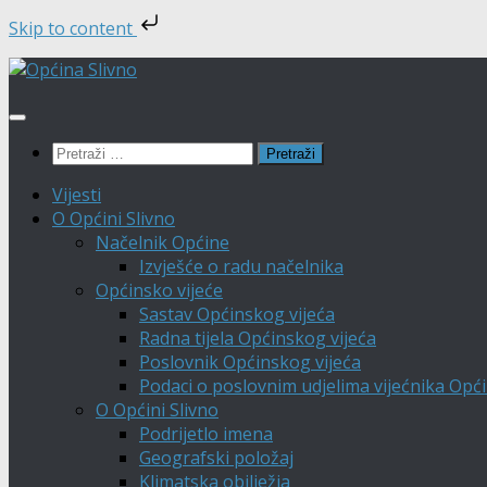
Skip to content
Skip
to
content
Pretraži:
Vijesti
O Općini Slivno
Načelnik Općine
Izvješće o radu načelnika
Općinsko vijeće
Sastav Općinskog vijeća
Radna tijela Općinskog vijeća
Poslovnik Općinskog vijeća
Podaci o poslovnim udjelima vijećnika Opći
O Općini Slivno
Podrijetlo imena
Geografski položaj
Klimatska obilježja