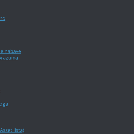
vno
ne nabave
porazuma
a
loga
sset lista)