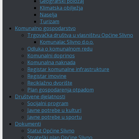
Geografski položaj
Klimatska obilježja
Naselja
Turizam
Komunalno gospodarstvo
Trgovačka društva u vlasništvu Općine Slivno
Komunalac Slivno d.o.o.
Odluka o komunalnom redu
Komunalni doprinos
Komunalna naknada
Registar komunalne infrastrukture
Registar imovine
Reciklažno dvorište
Plan gospodarenja otpadom
Društvene djelatnosti
Socijalni program
Javne potrebe u kulturi
Javne potrebe u sportu
Dokumenti
Statut Općine Slivno
Strateški plan Općine Slivno