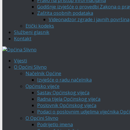
Pravo na pristup informacijama
Godišnje izvješće o provedbi Zakona o pra
Zaštita osobnih podataka
Videonadzor zgrade i javnih površina
Etički kodeks
Službeni glasnik
Kontakt
Vijesti
O Općini Slivno
Načelnik Općine
Izvješće o radu načelnika
Općinsko vijeće
Sastav Općinskog vijeća
Radna tijela Općinskog vijeća
Poslovnik Općinskog vijeća
Podaci o poslovnim udjelima vijećnika Opći
O Općini Slivno
Podrijetlo imena