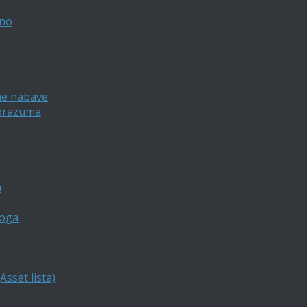
vno
ne nabave
porazuma
a
loga
sset lista)