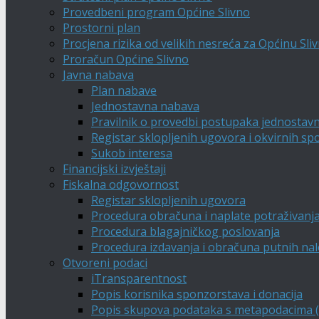
Provedbeni program Općine Slivno
Prostorni plan
Procjena rizika od velikih nesreća za Općinu Sli
Proračun Općine Slivno
Javna nabava
Plan nabave
Jednostavna nabava
Pravilnik o provedbi postupaka jednostav
Registar sklopljenih ugovora i okvirnih s
Sukob interesa
Financijski izvještaji
Fiskalna odgovornost
Registar sklopljenih ugovora
Procedura obračuna i naplate potraživanj
Procedura blagajničkog poslovanja
Procedura izdavanja i obračuna putnih na
Otvoreni podaci
iTransparentnost
Popis korisnika sponzorstava i donacija
Popis skupova podataka s metapodacima (A