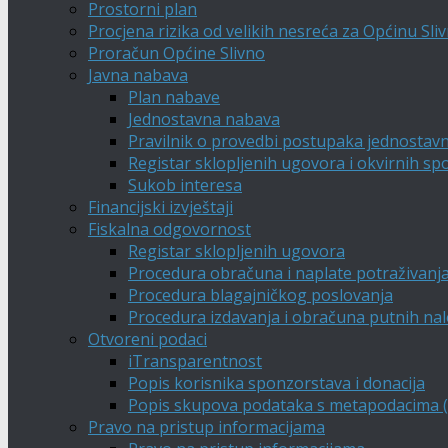
Prostorni plan
Procjena rizika od velikih nesreća za Općinu Sli
Proračun Općine Slivno
Javna nabava
Plan nabave
Jednostavna nabava
Pravilnik o provedbi postupaka jednostav
Registar sklopljenih ugovora i okvirnih s
Sukob interesa
Financijski izvještaji
Fiskalna odgovornost
Registar sklopljenih ugovora
Procedura obračuna i naplate potraživanj
Procedura blagajničkog poslovanja
Procedura izdavanja i obračuna putnih na
Otvoreni podaci
iTransparentnost
Popis korisnika sponzorstava i donacija
Popis skupova podataka s metapodacima (A
Pravo na pristup informacijama