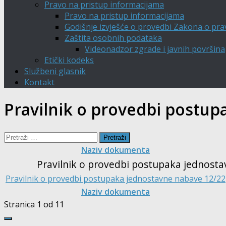
Pravo na pristup informacijama
Pravo na pristup informacijama
Godišnje izvješće o provedbi Zakona o pra
Zaštita osobnih podataka
Videonadzor zgrade i javnih površina
Etički kodeks
Službeni glasnik
Kontakt
Pravilnik o provedbi postu
Pretraži:
Naziv dokumenta
Pravilnik o provedbi postupaka jednost
Pravilnik o provedbi postupaka jednostavne nabave 12/22
Naziv dokumenta
Stranica 1 od 1
1