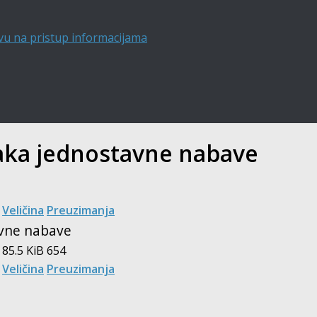
vu na pristup informacijama
paka jednostavne nabave
Veličina
Preuzimanja
avne nabave
85.5 KiB
654
Veličina
Preuzimanja