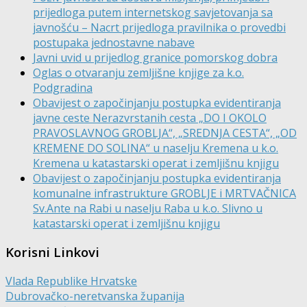
prijedloga putem internetskog savjetovanja sa
javnošću – Nacrt prijedloga pravilnika o provedbi
postupaka jednostavne nabave
Javni uvid u prijedlog granice pomorskog dobra
Oglas o otvaranju zemljišne knjige za k.o.
Podgradina
Obavijest o započinjanju postupka evidentiranja
javne ceste Nerazvrstanih cesta „DO I OKOLO
PRAVOSLAVNOG GROBLJA“, „SREDNJA CESTA“, „OD
KREMENE DO SOLINA“ u naselju Kremena u k.o.
Kremena u katastarski operat i zemljišnu knjigu
Obavijest o započinjanju postupka evidentiranja
komunalne infrastrukture GROBLJE i MRTVAČNICA
Sv.Ante na Rabi u naselju Raba u k.o. Slivno u
katastarski operat i zemljišnu knjigu
Korisni Linkovi
Vlada Republike Hrvatske
Dubrovačko-neretvanska županija