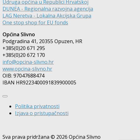
Udruga općina u Republici Hrvatskoj
DUNEA - Regionalna razvojna agencija
LAG Neretva - Lokalna Akcijska Grupa
One stop shop for EU fonds
Općina Slivno
Podgradina 41, 20355 Opuzen, HR
+385(0)20 671 295
+385(0)20 672 170
info@opcina-slivno.hr
www.opcina-slivno.hr
OIB: 97047688474
IBAN HR9223400091839900005
Politika privatnosti
Izjava o pristupačnosti
Sva prava pridržana © 2026 Općina Slivno