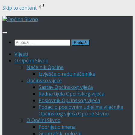
Skip to content
Skip
to
content
Pretraži:
Vijesti
O Općini Slivno
Načelnik Općine
Izvješće o radu načelnika
Općinsko vijeće
Sastav Općinskog vijeća
Radna tijela Općinskog vijeća
Poslovnik Općinskog vijeća
Podaci o poslovnim udjelima vijećnika
Općinskog vijeća Općine Slivno
O Općini Slivno
Podrijetlo imena
Geografski položaj