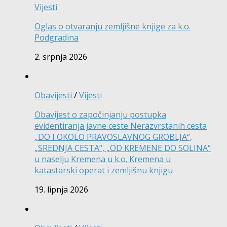
Vijesti
Oglas o otvaranju zemljišne knjige za k.o.
Podgradina
2. srpnja 2026
Obavijesti
/
Vijesti
Obavijest o započinjanju postupka
evidentiranja javne ceste Nerazvrstanih cesta
„DO I OKOLO PRAVOSLAVNOG GROBLJA“,
„SREDNJA CESTA“, „OD KREMENE DO SOLINA“
u naselju Kremena u k.o. Kremena u
katastarski operat i zemljišnu knjigu
19. lipnja 2026