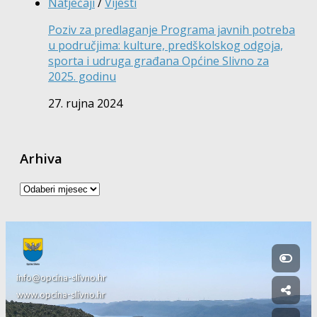
Natječaji
/
Vijesti
Poziv za predlaganje Programa javnih potreba
u područjima: kulture, predškolskog odgoja,
sporta i udruga građana Općine Slivno za
2025. godinu
27. rujna 2024
Arhiva
Arhiva