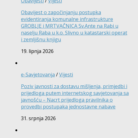
Obavijesti
/
Vijesti
Obavijest o započinjanju postupka
evidentiranja komunalne infrastrukture
GROBLJE i MRTVAČNICA Sv.Ante na Rabi u
naselju Raba u k.o. Slivno u katastarski operat
i zemljišnu knjigu
19. lipnja 2026
e-Savjetovanja
/
Vijesti
Poziv javnosti za dostavu mišljenja, primjedbi i
prijedloga putem internetskog savjetovanja sa
javnošću – Nacrt prijedloga pravilnika o
provedbi postupaka jednostavne nabave
31. srpnja 2026