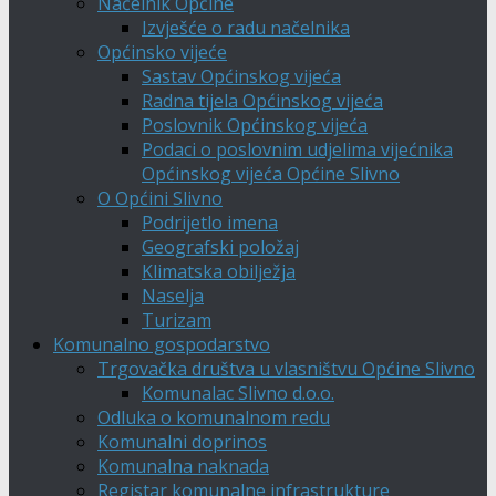
Načelnik Općine
Izvješće o radu načelnika
Općinsko vijeće
Sastav Općinskog vijeća
Radna tijela Općinskog vijeća
Poslovnik Općinskog vijeća
Podaci o poslovnim udjelima vijećnika
Općinskog vijeća Općine Slivno
O Općini Slivno
Podrijetlo imena
Geografski položaj
Klimatska obilježja
Naselja
Turizam
Komunalno gospodarstvo
Trgovačka društva u vlasništvu Općine Slivno
Komunalac Slivno d.o.o.
Odluka o komunalnom redu
Komunalni doprinos
Komunalna naknada
Registar komunalne infrastrukture