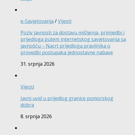
e-Savjetovanja
/
Vijesti
Poziv javnosti za dostavu mišljenja, primjedbi i
prijedloga putem internetskog savjetovanja sa
javnošću – Nacrt prijedloga pravilnika o
provedbi postupaka jednostavne nabave
31. srpnja 2026
Vijesti
Javni uvid u prijedlog granice pomorskog
dobra
8. srpnja 2026