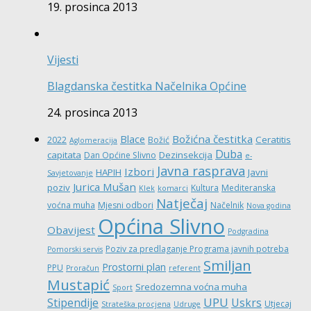
19. prosinca 2013
Vijesti
Blagdanska čestitka Načelnika Općine
24. prosinca 2013
Božićna čestitka
Blace
Ceratitis
2022
Božić
Aglomeracija
Duba
capitata
Dezinsekcija
Dan Općine Slivno
e-
Javna rasprava
Izbori
HAPIH
Javni
Savjetovanje
Jurica Mušan
poziv
Kultura
Mediteranska
Klek
komarci
Natječaj
voćna muha
Mjesni odbori
Načelnik
Nova godina
Općina Slivno
Obavijest
Podgradina
Poziv za predlaganje Programa javnih potreba
Pomorski servis
Smiljan
Prostorni plan
PPU
Proračun
referent
Mustapić
Sredozemna voćna muha
Sport
UPU
Stipendije
Uskrs
Utjecaj
Strateška procjena
Udruge