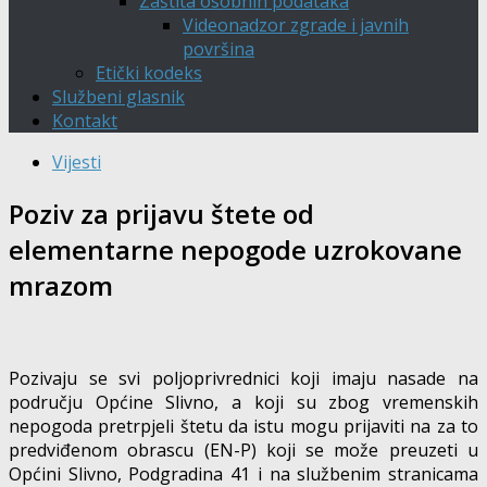
Zaštita osobnih podataka
Videonadzor zgrade i javnih
površina
Etički kodeks
Službeni glasnik
Kontakt
Vijesti
Poziv za prijavu štete od
elementarne nepogode uzrokovane
mrazom
Pozivaju se svi poljoprivrednici koji imaju nasade na
području Općine Slivno, a koji su zbog vremenskih
nepogoda pretrpjeli štetu da istu mogu prijaviti na za to
predviđenom obrascu (EN-P) koji se može preuzeti u
Općini Slivno, Podgradina 41 i na službenim stranicama