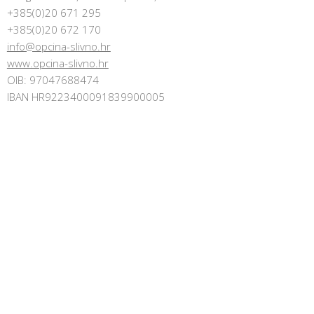
+385(0)20 671 295
+385(0)20 672 170
info@opcina-slivno.hr
www.opcina-slivno.hr
OIB: 97047688474
IBAN HR9223400091839900005