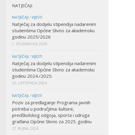
NATJEČAJI
NATJEČAJI
/
VIJESTI
Natječaj za dodjelu stipendija nadarenim
studentima Općine Slivno za akademsku
godinu 2025/2026
1. STUDENOGA 2025
NATJEČAJI
/
VIJESTI
Natječaj za dodjelu stipendija nadarenim
studentima Općine Slivno za akademsku
godinu 2024./2025.
25. LISTOPADA 2024
NATJEČAJI
/
VIJESTI
Poziv za predlaganje Programa javnih
potreba u područjima: kulture,
predškolskog odgoja, sporta i udruga
građana Općine Slivno za 2025. godinu
27. RUJNA 2024