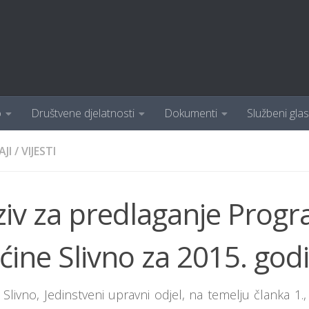
o
Društvene djelatnosti
Dokumenti
Službeni glas
AJI
/
VIJESTI
ziv za predlaganje Progr
ine Slivno za 2015. god
Slivno, Jedinstveni upravni odjel, na temelju članka 1., 