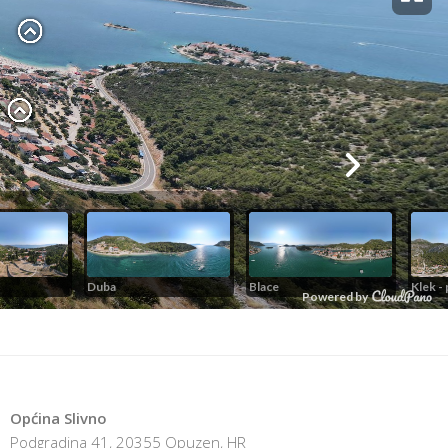
Općina Slivno
Podgradina 41, 20355 Opuzen, HR