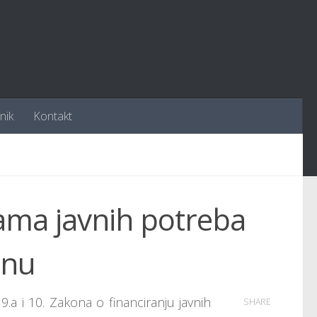
nik
Kontakt
ama javnih potreba
inu
9.a i 10. Zakona o financiranju javnih
SHARE