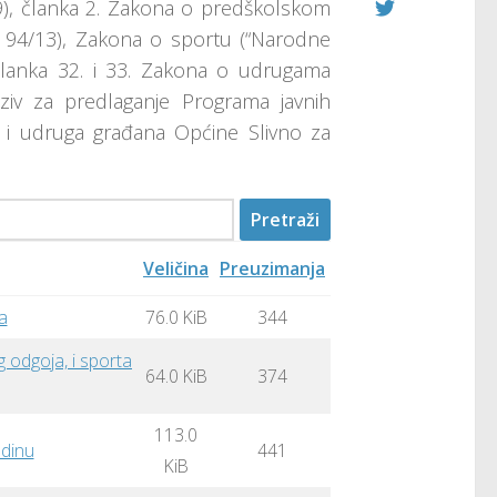
09), članka 2. Zakona o predškolskom
i 94/13), Zakona o sportu (“Narodne
 članka 32. i 33. Zakona o udrugama
oziv za predlaganje Programa javnih
a i udruga građana Općine Slivno za
Veličina
Preuzimanja
a
76.0 KiB
344
g odgoja, i sporta
64.0 KiB
374
113.0
odinu
441
KiB