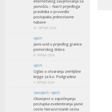
internetskog savjetovanja sa
javnošću – Nacrt prijedloga
pravilnika o provedbi
postupaka jednostavne
nabave
31. SRPNJA 2026
VIJESTI
Javni uvid u prijedlog granice
pomorskog dobra
8. SRPNJA 2026
VIJESTI
Oglas o otvaranju zemljišne
knjige za k.o. Podgradina
2. SRPNJA 2026
OBAVIJESTI
/
VIJESTI
Obavijest o započinjanju
postupka evidentiranja javne
ceste Nerazvrstanih cesta