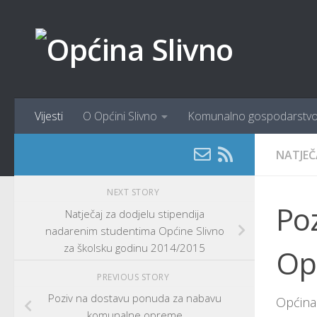
content
Skip to content
Vijesti
O Općini Slivno
Komunalno gospodarstv
NATJEČ
NEXT STORY
Po
Natječaj za dodjelu stipendija
nadarenim studentima Općine Slivno
za školsku godinu 2014/2015
Opć
PREVIOUS STORY
Poziv na dostavu ponuda za nabavu
Općina 
komunalne opreme