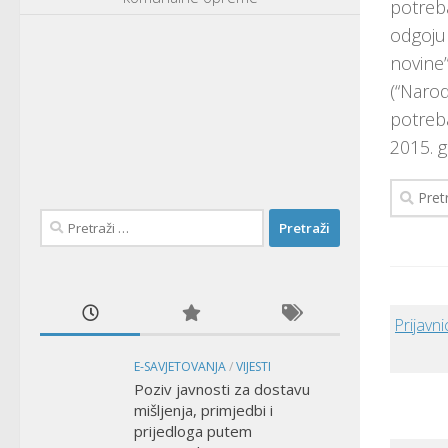
potreb
odgoju
novine
(“Naro
potreb
2015. g
Pretraži
Pretraži:
Prijavn
E-SAVJETOVANJA
/
VIJESTI
Poziv javnosti za dostavu
mišljenja, primjedbi i
prijedloga putem