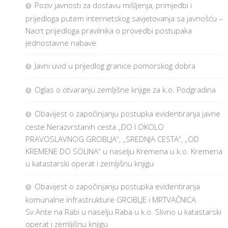
Poziv javnosti za dostavu mišljenja, primjedbi i
prijedloga putem internetskog savjetovanja sa javnošću –
Nacrt prijedloga pravilnika o provedbi postupaka
jednostavne nabave
Javni uvid u prijedlog granice pomorskog dobra
Oglas o otvaranju zemljišne knjige za k.o. Podgradina
Obavijest o započinjanju postupka evidentiranja javne
ceste Nerazvrstanih cesta „DO I OKOLO
PRAVOSLAVNOG GROBLJA“, „SREDNJA CESTA“, „OD
KREMENE DO SOLINA“ u naselju Kremena u k.o. Kremena
u katastarski operat i zemljišnu knjigu
Obavijest o započinjanju postupka evidentiranja
komunalne infrastrukture GROBLJE i MRTVAČNICA
Sv.Ante na Rabi u naselju Raba u k.o. Slivno u katastarski
operat i zemljišnu knjigu