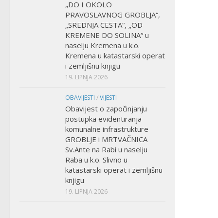
„DO I OKOLO
PRAVOSLAVNOG GROBLJA“,
„SREDNJA CESTA“, „OD
KREMENE DO SOLINA“ u
naselju Kremena u k.o.
Kremena u katastarski operat
i zemljišnu knjigu
19. LIPNJA 2026
OBAVIJESTI
/
VIJESTI
Obavijest o započinjanju
postupka evidentiranja
komunalne infrastrukture
GROBLJE i MRTVAČNICA
Sv.Ante na Rabi u naselju
Raba u k.o. Slivno u
katastarski operat i zemljišnu
knjigu
19. LIPNJA 2026