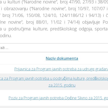
a u kulturi (“Narodne novine”, broj 47/90, 27/93 i 38/
 i obrazovanju (“Narodne novine”, broj 10/97, 107/07 
” broj 71/06, 150/08, 124/10, 124/1186/12 i 94/13) i
dne novine”, broj 88/01, 11/02 i 74/14) objavljuje P
a u područjima: kulture, predškolskog odgoja, sport
odinu.
:
Naziv dokumenta
Prijavnica za Program javnih potreba za udruge građan
ica za Program javnih potreba u područjima kulture, predškolsko
za 2015. godinu
Poziv za Program javnih potreba Općine Slivno za 2015. g