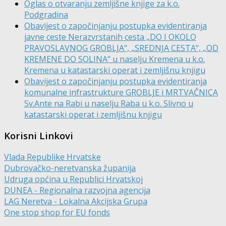
Oglas o otvaranju zemljišne knjige za k.o.
Podgradina
Obavijest o započinjanju postupka evidentiranja
javne ceste Nerazvrstanih cesta „DO I OKOLO
PRAVOSLAVNOG GROBLJA“, „SREDNJA CESTA“, „OD
KREMENE DO SOLINA“ u naselju Kremena u k.o.
Kremena u katastarski operat i zemljišnu knjigu
Obavijest o započinjanju postupka evidentiranja
komunalne infrastrukture GROBLJE i MRTVAČNICA
Sv.Ante na Rabi u naselju Raba u k.o. Slivno u
katastarski operat i zemljišnu knjigu
Korisni Linkovi
Vlada Republike Hrvatske
Dubrovačko-neretvanska županija
Udruga općina u Republici Hrvatskoj
DUNEA - Regionalna razvojna agencija
LAG Neretva - Lokalna Akcijska Grupa
One stop shop for EU fonds