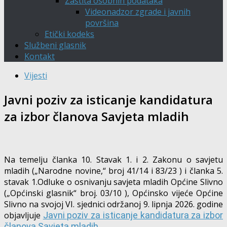
Zaštita osobnih podataka
Videonadzor zgrade i javnih
površina
Etički kodeks
Službeni glasnik
Kontakt
Vijesti
Javni poziv za isticanje kandidatura
za izbor članova Savjeta mladih
Na temelju članka 10. Stavak 1. i 2. Zakonu o savjetu
mladih („Narodne novine,“ broj 41/14 i 83/23 ) i članka 5.
stavak 1.Odluke o osnivanju savjeta mladih Općine Slivno
(„Općinski glasnik“ broj. 03/10 ), Općinsko vijeće Općine
Slivno na svojoj VI. sjednici održanoj 9. lipnja 2026. godine
objavljuje
Javni poziv za isticanje kandidatura za izbor
članova Savjeta mladih