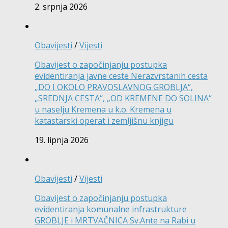
2. srpnja 2026
Obavijesti
/
Vijesti
Obavijest o započinjanju postupka
evidentiranja javne ceste Nerazvrstanih cesta
„DO I OKOLO PRAVOSLAVNOG GROBLJA“,
„SREDNJA CESTA“, „OD KREMENE DO SOLINA“
u naselju Kremena u k.o. Kremena u
katastarski operat i zemljišnu knjigu
19. lipnja 2026
Obavijesti
/
Vijesti
Obavijest o započinjanju postupka
evidentiranja komunalne infrastrukture
GROBLJE i MRTVAČNICA Sv.Ante na Rabi u