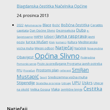
Blagdanska čestitka Načelnika Općine
24. prosinca 2013
Božićna čestitka
Blace
Ceratitis
2022
Božić
Aglomeracija
Duba
capitata
Dezinsekcija
Dan Općine Slivno
e-
Javna rasprava
Izbori
HAPIH
Javni
Savjetovanje
Jurica Mušan
poziv
Kultura
Mediteranska
Klek
komarci
Natječaj
voćna muha
Mjesni odbori
Načelnik
Nova godina
Općina Slivno
Obavijest
Podgradina
Poziv za predlaganje Programa javnih potreba
Pomorski servis
Smiljan
Prostorni plan
PPU
Proračun
referent
Mustapić
Sredozemna voćna muha
Sport
UPU
Stipendije
Uskrs
Utjecaj
Strateška procjena
Udruge
Čestitka
Vlaka
Velika Gospa
na okoliš
zemljišne knjige
Natječaji