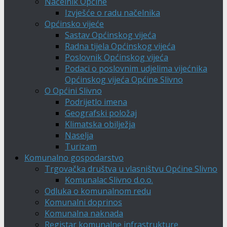
Načelnik Općine
Izvješće o radu načelnika
Općinsko vijeće
Sastav Općinskog vijeća
Radna tijela Općinskog vijeća
Poslovnik Općinskog vijeća
Podaci o poslovnim udjelima vijećnika
Općinskog vijeća Općine Slivno
O Općini Slivno
Podrijetlo imena
Geografski položaj
Klimatska obilježja
Naselja
Turizam
Komunalno gospodarstvo
Trgovačka društva u vlasništvu Općine Slivno
Komunalac Slivno d.o.o.
Odluka o komunalnom redu
Komunalni doprinos
Komunalna naknada
Registar komunalne infrastrukture