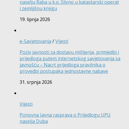
naselju Raba u k.o. Slivno u katastarski operat
i zemljišnu knjigu
19. lipnja 2026
e-Savjetovanja
/
Vijesti
Poziv javnosti za dostavu mišljenja, primjedbi i
prijedloga putem internetskog savjetovanja sa
javnošću – Nacrt prijedloga pravilnika o
provedbi postupaka jednostavne nabave
31. srpnja 2026
Vijesti
Ponovna Javna rasprava o Prijedlogu UPU
naselja Duba