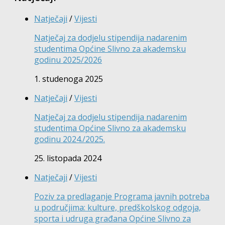
Natječaji
/
Vijesti
Natječaj za dodjelu stipendija nadarenim
studentima Općine Slivno za akademsku
godinu 2025/2026
1. studenoga 2025
Natječaji
/
Vijesti
Natječaj za dodjelu stipendija nadarenim
studentima Općine Slivno za akademsku
godinu 2024./2025.
25. listopada 2024
Natječaji
/
Vijesti
Poziv za predlaganje Programa javnih potreba
u područjima: kulture, predškolskog odgoja,
sporta i udruga građana Općine Slivno za