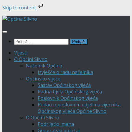
Skip to content
Skip
to
content
Pretraži:
Vijesti
O Općini Slivno
Načelnik Općine
Izvješće o radu načelnika
Općinsko vijeće
Sastav Općinskog vijeća
Radna tijela Općinskog vijeća
Poslovnik Općinskog vijeća
Podaci o poslovnim udjelima vijećnika
Općinskog vijeća Općine Slivno
O Općini Slivno
Podrijetlo imena
Geografski položaj