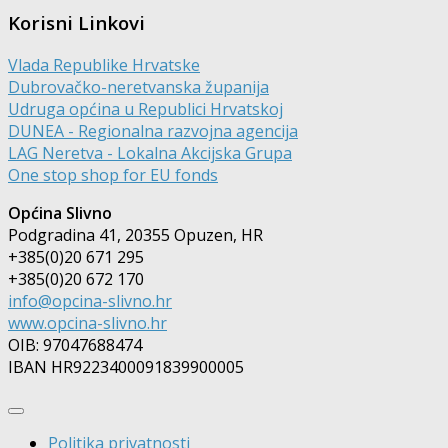
Korisni Linkovi
Vlada Republike Hrvatske
Dubrovačko-neretvanska županija
Udruga općina u Republici Hrvatskoj
DUNEA - Regionalna razvojna agencija
LAG Neretva - Lokalna Akcijska Grupa
One stop shop for EU fonds
Općina Slivno
Podgradina 41, 20355 Opuzen, HR
+385(0)20 671 295
+385(0)20 672 170
info@opcina-slivno.hr
www.opcina-slivno.hr
OIB: 97047688474
IBAN HR9223400091839900005
Politika privatnosti