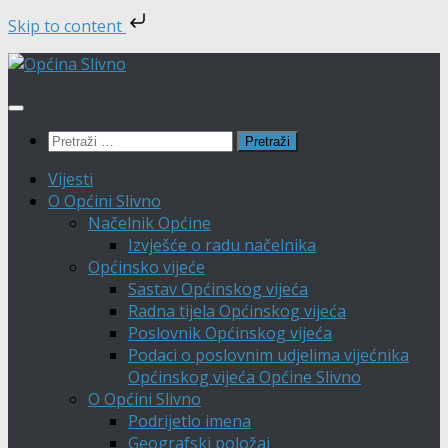
Skip to content
Skip
to
content
Pretraži:
Vijesti
O Općini Slivno
Načelnik Općine
Izvješće o radu načelnika
Općinsko vijeće
Sastav Općinskog vijeća
Radna tijela Općinskog vijeća
Poslovnik Općinskog vijeća
Podaci o poslovnim udjelima vijećnika
Općinskog vijeća Općine Slivno
O Općini Slivno
Podrijetlo imena
Geografski položaj