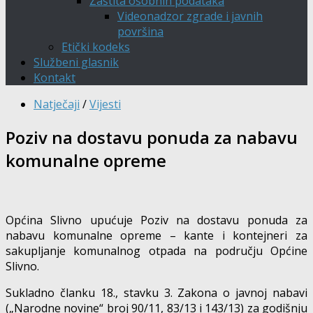
Zaštita osobnih podataka
Videonadzor zgrade i javnih
površina
Etički kodeks
Službeni glasnik
Kontakt
Natječaji
/
Vijesti
Poziv na dostavu ponuda za nabavu
komunalne opreme
Općina Slivno upućuje Poziv na dostavu ponuda za
nabavu komunalne opreme – kante i kontejneri za
sakupljanje komunalnog otpada na području Općine
Slivno.
Sukladno članku 18., stavku 3. Zakona o javnoj nabavi
(„Narodne novine“ broj 90/11, 83/13 i 143/13) za godišnju