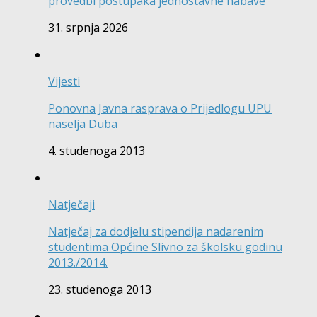
provedbi postupaka jednostavne nabave
31. srpnja 2026
Vijesti
Ponovna Javna rasprava o Prijedlogu UPU
naselja Duba
4. studenoga 2013
Natječaji
Natječaj za dodjelu stipendija nadarenim
studentima Općine Slivno za školsku godinu
2013./2014.
23. studenoga 2013