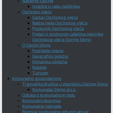
Načelnik Općine
Izvješće o radu načelnika
Općinsko vijeće
Sastav Općinskog vijeća
Radna tijela Općinskog vijeća
Poslovnik Općinskog vijeća
Podaci o poslovnim udjelima vijećnika
Općinskog vijeća Općine Slivno
O Općini Slivno
Podrijetlo imena
Geografski položaj
Klimatska obilježja
Naselja
Turizam
Komunalno gospodarstvo
Trgovačka društva u vlasništvu Općine Slivno
Komunalac Slivno d.o.o.
Odluka o komunalnom redu
Komunalni doprinos
Komunalna naknada
Registar komunalne infrastrukture