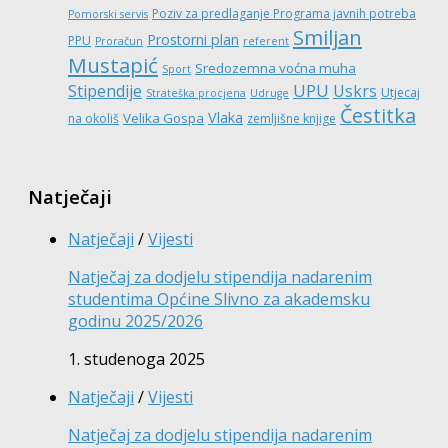
Poziv za predlaganje Programa javnih potreba
Pomorski servis
Smiljan
Prostorni plan
PPU
Proračun
referent
Mustapić
Sredozemna voćna muha
Sport
UPU
Stipendije
Uskrs
Utjecaj
Strateška procjena
Udruge
Čestitka
Vlaka
Velika Gospa
na okoliš
zemljišne knjige
Natječaji
Natječaji
/
Vijesti
Natječaj za dodjelu stipendija nadarenim
studentima Općine Slivno za akademsku
godinu 2025/2026
1. studenoga 2025
Natječaji
/
Vijesti
Natječaj za dodjelu stipendija nadarenim