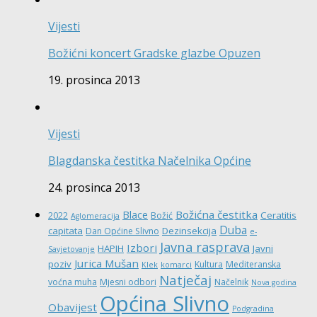
Vijesti
Božićni koncert Gradske glazbe Opuzen
19. prosinca 2013
Vijesti
Blagdanska čestitka Načelnika Općine
24. prosinca 2013
Božićna čestitka
Blace
Ceratitis
2022
Božić
Aglomeracija
Duba
capitata
Dezinsekcija
Dan Općine Slivno
e-
Javna rasprava
Izbori
HAPIH
Javni
Savjetovanje
Jurica Mušan
poziv
Kultura
Mediteranska
Klek
komarci
Natječaj
voćna muha
Mjesni odbori
Načelnik
Nova godina
Općina Slivno
Obavijest
Podgradina