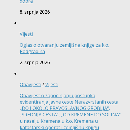
dobra
8. srpnja 2026
Vijesti
Oglas o otvaranju zemljišne knjige za k.o.
Podgradina
2. srpnja 2026
Obavijesti
/
Vijesti
Obavijest o započinjanju postupka
evidentiranja javne ceste Nerazvrstanih cesta
„DO I OKOLO PRAVOSLAVNOG GROBLJA“,
„SREDNJA CESTA“, „OD KREMENE DO SOLINA“
u naselju Kremena u k.o. Kremena u
katastarski operat i zemljišnu knjigu