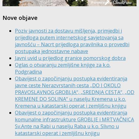
Nove objave
Poziv javnosti za dostavu mišljenja, primjedbi i
prijedloga putem internetskog savjetovanja sa
javnošću – Nacrt prijedloga pravilnika o provedbi
postupaka jednostavne nabave
Javni uvid u prijedlog granice pomorskog dobra
Oglas o otvaranju zemljišne knjige za k.o.
Podgradina
Obavijest o započinjanju postupka evidentiranja
javne ceste Nerazvrstanih cesta „DO I OKOLO
PRAVOSLAVNOG GROBLJA“, „SREDNJA CESTA“, „OD
KREMENE DO SOLINA“ u naselju Kremena u k.o.
Kremena u katastarski operat i zemljišnu knjigu
Obavijest o započinjanju postupka evidentiranja
komunalne infrastrukture GROBLJE i MRTVAČNICA
Sv.Ante na Rabi u naselju Raba u k.o. Slivno u
katastarski operat i zemljišnu knjigu