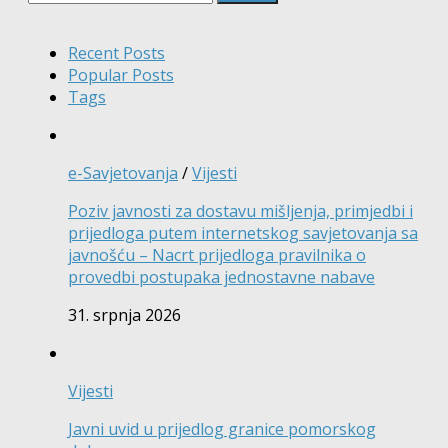
Recent Posts
Popular Posts
Tags
e-Savjetovanja
/
Vijesti
Poziv javnosti za dostavu mišljenja, primjedbi i
prijedloga putem internetskog savjetovanja sa
javnošću – Nacrt prijedloga pravilnika o
provedbi postupaka jednostavne nabave
31. srpnja 2026
Vijesti
Javni uvid u prijedlog granice pomorskog