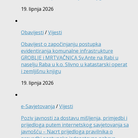
19. lipnja 2026
Obavijesti
/
Vijesti
Obavijest o započinjanju postupka
evidentiranja komunalne infrastrukture
GROBLJE i MRTVAČNICA Sv.Ante na Rabi u
naselju Raba u k.o. Slivno u katastarski operat
i zemljišnu knjigu
19. lipnja 2026
e-Savjetovanja
/
Vijesti
Poziv javnosti za dostavu mišljenja, primjedbi i
prijedloga putem internetskog savjetovanja sa
javnošću – Nacrt prijedloga pravilnika o