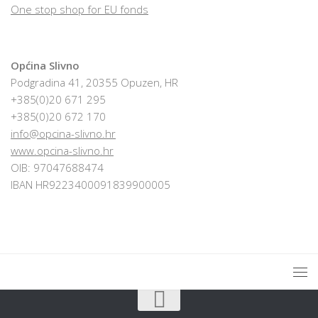
One stop shop for EU fonds
Općina Slivno
Podgradina 41, 20355 Opuzen, HR
+385(0)20 671 295
+385(0)20 672 170
info@opcina-slivno.hr
www.opcina-slivno.hr
OIB: 97047688474
IBAN HR9223400091839900005