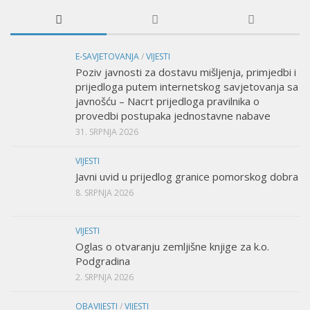
E-SAVJETOVANJA
/
VIJESTI
Poziv javnosti za dostavu mišljenja, primjedbi i
prijedloga putem internetskog savjetovanja sa
javnošću – Nacrt prijedloga pravilnika o
provedbi postupaka jednostavne nabave
31. SRPNJA 2026
VIJESTI
Javni uvid u prijedlog granice pomorskog dobra
8. SRPNJA 2026
VIJESTI
Oglas o otvaranju zemljišne knjige za k.o.
Podgradina
2. SRPNJA 2026
OBAVIJESTI
/
VIJESTI