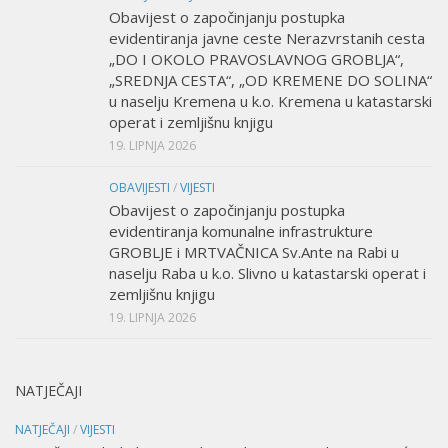
Obavijest o započinjanju postupka
evidentiranja javne ceste Nerazvrstanih cesta
„DO I OKOLO PRAVOSLAVNOG GROBLJA“,
„SREDNJA CESTA“, „OD KREMENE DO SOLINA“
u naselju Kremena u k.o. Kremena u katastarski
operat i zemljišnu knjigu
19. LIPNJA 2026
OBAVIJESTI
/
VIJESTI
Obavijest o započinjanju postupka
evidentiranja komunalne infrastrukture
GROBLJE i MRTVAČNICA Sv.Ante na Rabi u
naselju Raba u k.o. Slivno u katastarski operat i
zemljišnu knjigu
19. LIPNJA 2026
NATJEČAJI
NATJEČAJI
/
VIJESTI