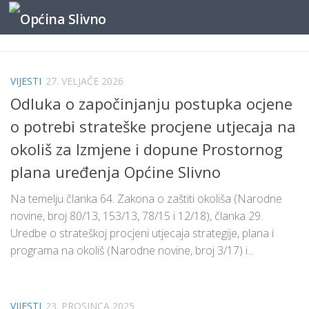
content
Skip to content
VIJESTI
27. VELJAČE 2026
Odluka o započinjanju postupka ocjene
o potrebi strateške procjene utjecaja na
okoliš za Izmjene i dopune Prostornog
plana uređenja Općine Slivno
Na temelju članka 64. Zakona o zaštiti okoliša (Narodne
novine, broj 80/13, 153/13, 78/15 i 12/18), članka 29.
Uredbe o strateškoj procjeni utjecaja strategije, plana i
programa na okoliš (Narodne novine, broj 3/17) i...
VIJESTI
23. PROSINCA 2025