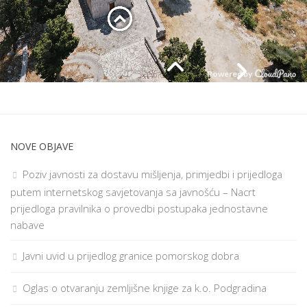
NOVE OBJAVE
Poziv javnosti za dostavu mišljenja, primjedbi i prijedloga
putem internetskog savjetovanja sa javnošću – Nacrt
prijedloga pravilnika o provedbi postupaka jednostavne
nabave
Javni uvid u prijedlog granice pomorskog dobra
Oglas o otvaranju zemljišne knjige za k.o. Podgradina