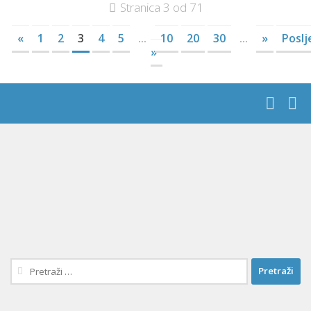
Stranica 3 od 71
«
1
2
3
4
5
...
10
20
30
...
»
Poslj
»
Pretraži: