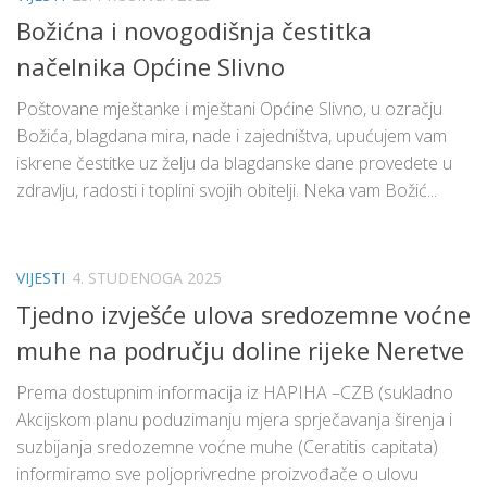
Božićna i novogodišnja čestitka
načelnika Općine Slivno
Poštovane mještanke i mještani Općine Slivno, u ozračju
Božića, blagdana mira, nade i zajedništva, upućujem vam
iskrene čestitke uz želju da blagdanske dane provedete u
zdravlju, radosti i toplini svojih obitelji. Neka vam Božić...
VIJESTI
4. STUDENOGA 2025
Tjedno izvješće ulova sredozemne voćne
muhe na području doline rijeke Neretve
Prema dostupnim informacija iz HAPIHA –CZB (sukladno
Akcijskom planu poduzimanju mjera sprječavanja širenja i
suzbijanja sredozemne voćne muhe (Ceratitis capitata)
informiramo sve poljoprivredne proizvođače o ulovu