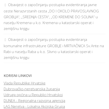
Obavijest o započinjanju postupka evidentiranja javne
ceste Nerazvrstanih cesta „DO I OKOLO PRAVOSLAVNOG
GROBLJA“, „SREDNJA CESTA“, „OD KREMENE DO SOLINA“ u
naselju Kremena u k.o. Kremena u katastarski operat i
zemljišnu knjigu
Obavijest o započinjanju postupka evidentiranja
komunalne infrastrukture GROBLJE i MRTVAČNICA Sv.Ante na
Rabi u naselju Raba u k.o. Slivno u katastarski operat i
zemljišnu knjigu
KORISNI LINKOVI
Vlada Republike Hrvatske
Dubrovačko-neretvanska županija
Udruga općina u Republici Hrvatskoj
DUNEA - Regionalna razvojna agencija
LAG Neretva - Lokalna Akcijska Grupa