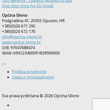
LAG Neretva - Lokalna Akcijska Grupa
One stop shop for EU fonds
Općina Slivno
Podgradina 41, 20355 Opuzen, HR
+385(0)20 671 295
+385(0)20 672 170
info@opcina-slivno.hr
www.opcina-slivno.hr
OIB: 97047688474
IBAN HR9223400091839900005
Politika privatnosti
Izjava o pristupačnosti
Sva prava pridržana © 2026 Općina Slivno