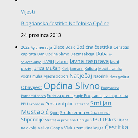
Vijesti
Blagdanska čestitka Načelnika Općine
24. prosinca 2013
Božićna čestitka
Blace
Ceratitis
2022
Božić
Aglomeracija
Duba
capitata
Dezinsekcija
Dan Općine Slivno
e-
Javna rasprava
Izbori
HAPIH
Javni
Savjetovanje
Jurica Mušan
poziv
Kultura
Mediteranska
Klek
komarci
Natječaj
voćna muha
Mjesni odbori
Načelnik
Nova godina
Općina Slivno
Obavijest
Podgradina
Poziv za predlaganje Programa javnih potreba
Pomorski servis
Smiljan
Prostorni plan
PPU
Proračun
referent
Mustapić
Sredozemna voćna muha
Sport
UPU
Stipendije
Uskrs
Utjecaj
Strateška procjena
Udruge
Čestitka
Vlaka
Velika Gospa
na okoliš
zemljišne knjige