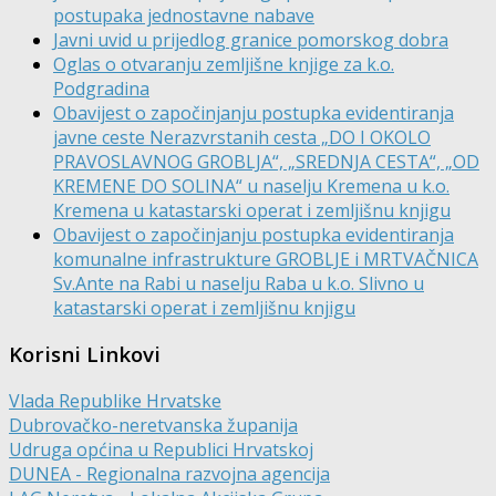
postupaka jednostavne nabave
Javni uvid u prijedlog granice pomorskog dobra
Oglas o otvaranju zemljišne knjige za k.o.
Podgradina
Obavijest o započinjanju postupka evidentiranja
javne ceste Nerazvrstanih cesta „DO I OKOLO
PRAVOSLAVNOG GROBLJA“, „SREDNJA CESTA“, „OD
KREMENE DO SOLINA“ u naselju Kremena u k.o.
Kremena u katastarski operat i zemljišnu knjigu
Obavijest o započinjanju postupka evidentiranja
komunalne infrastrukture GROBLJE i MRTVAČNICA
Sv.Ante na Rabi u naselju Raba u k.o. Slivno u
katastarski operat i zemljišnu knjigu
Korisni Linkovi
Vlada Republike Hrvatske
Dubrovačko-neretvanska županija
Udruga općina u Republici Hrvatskoj
DUNEA - Regionalna razvojna agencija