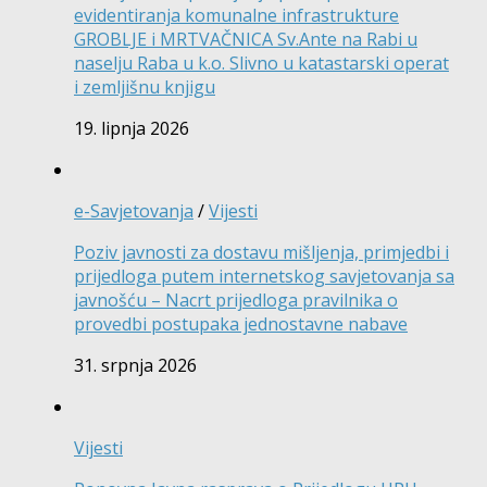
evidentiranja komunalne infrastrukture
GROBLJE i MRTVAČNICA Sv.Ante na Rabi u
naselju Raba u k.o. Slivno u katastarski operat
i zemljišnu knjigu
19. lipnja 2026
e-Savjetovanja
/
Vijesti
Poziv javnosti za dostavu mišljenja, primjedbi i
prijedloga putem internetskog savjetovanja sa
javnošću – Nacrt prijedloga pravilnika o
provedbi postupaka jednostavne nabave
31. srpnja 2026
Vijesti