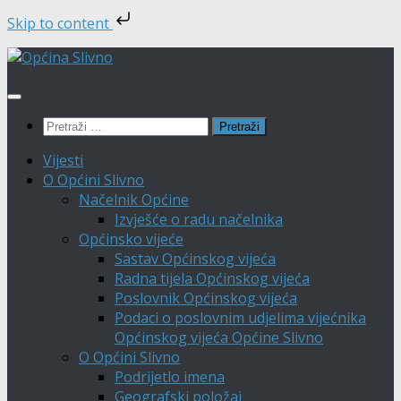
Skip to content
Skip
to
content
Pretraži:
Vijesti
O Općini Slivno
Načelnik Općine
Izvješće o radu načelnika
Općinsko vijeće
Sastav Općinskog vijeća
Radna tijela Općinskog vijeća
Poslovnik Općinskog vijeća
Podaci o poslovnim udjelima vijećnika
Općinskog vijeća Općine Slivno
O Općini Slivno
Podrijetlo imena
Geografski položaj