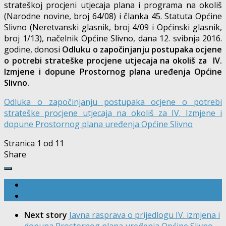
strateškoj procjeni utjecaja plana i programa na okoliš
(Narodne novine, broj 64/08) i članka 45. Statuta Općine
Slivno (Neretvanski glasnik, broj 4/09 i Općinski glasnik,
broj 1/13), načelnik Općine Slivno, dana 12. svibnja 2016.
godine, donosi
Odluku o započinjanju postupaka ocjene
o potrebi strateške procjene utjecaja na okoliš za IV.
Izmjene i dopune Prostornog plana uređenja Općine
Slivno.
Odluka o započinjanju postupaka ocjene o potrebi
strateške procjene utjecaja na okoliš za IV. Izmjene i
dopune Prostornog plana uređenja Općine Slivno
Stranica 1 od 1
1
Share
Next story
Javna rasprava o prijedlogu IV. izmjena i
dopuna Prostornog plana uređenja Općine Slivno