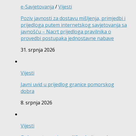
e-Savjetovanja
/
Vijesti
Poziv javnosti za dostavu mišljenja, primjedbi i
prijedloga putem internetskog savjetovanja sa
javnošću – Nacrt prijedloga pravilnika o
provedbi postupaka jednostavne nabave
31. srpnja 2026
Vijesti
Javni uvid u prijedlog granice pomorskog
dobra
8. srpnja 2026
Vijesti