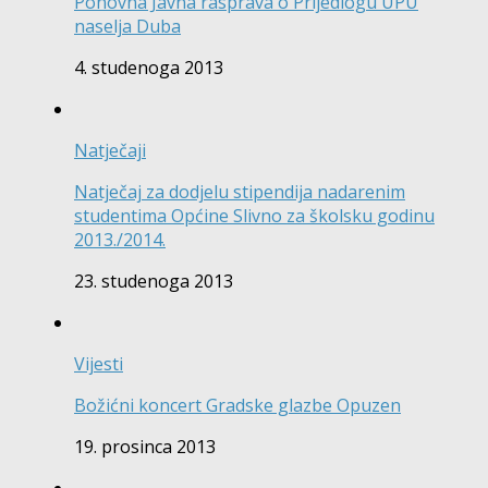
Ponovna Javna rasprava o Prijedlogu UPU
naselja Duba
4. studenoga 2013
Natječaji
Natječaj za dodjelu stipendija nadarenim
studentima Općine Slivno za školsku godinu
2013./2014.
23. studenoga 2013
Vijesti
Božićni koncert Gradske glazbe Opuzen
19. prosinca 2013