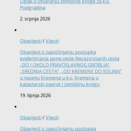
Oglas o otvaranju zemljišne knjige za k.o.
Podgradina
2. srpnja 2026
Obavijesti
/
Vijesti
Obavijest o započinjanju postupka
evidentiranja javne ceste Nerazvrstanih cesta
„DO I OKOLO PRAVOSLAVNOG GROBLJA“,
„SREDNJA CESTA“, „OD KREMENE DO SOLINA“
u naselju Kremena u k.o. Kremena u
katastarski operat i zemljišnu knjigu
19. lipnja 2026
Obavijesti
/
Vijesti
Obavijest o započinjanju postupka