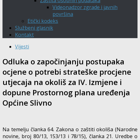
Zaštita osobnih podataka
Videonadzor zgrade i javnih
površina
Etički kodeks
Službeni glasnik
Kontakt
Vijesti
Odluka o započinjanju postupaka
ocjene o potrebi strateške procjene
utjecaja na okoliš za IV. Izmjene i
dopune Prostornog plana uređenja
Općine Slivno
Na temelju članka 64. Zakona o zaštiti okoliša (Narodne
novine, broj 80/13, 153/13 i 78/15), članka 21. Uredbe o