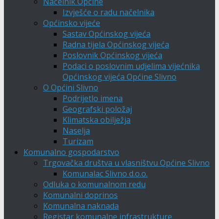
Načelnik Općine
Izvješće o radu načelnika
Općinsko vijeće
Sastav Općinskog vijeća
Radna tijela Općinskog vijeća
Poslovnik Općinskog vijeća
Podaci o poslovnim udjelima vijećnika
Općinskog vijeća Općine Slivno
O Općini Slivno
Podrijetlo imena
Geografski položaj
Klimatska obilježja
Naselja
Turizam
Komunalno gospodarstvo
Trgovačka društva u vlasništvu Općine Slivno
Komunalac Slivno d.o.o.
Odluka o komunalnom redu
Komunalni doprinos
Komunalna naknada
Registar komunalne infrastrukture