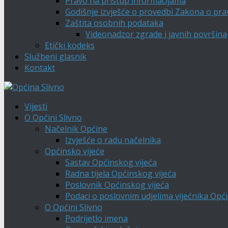
Pravo na pristup informacijama
Godišnje izvješće o provedbi Zakona o pra
Zaštita osobnih podataka
Videonadzor zgrade i javnih površina
Etički kodeks
Službeni glasnik
Kontakt
Vijesti
O Općini Slivno
Načelnik Općine
Izvješće o radu načelnika
Općinsko vijeće
Sastav Općinskog vijeća
Radna tijela Općinskog vijeća
Poslovnik Općinskog vijeća
Podaci o poslovnim udjelima vijećnika Opći
O Općini Slivno
Podrijetlo imena