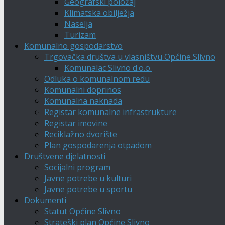
Geografski položaj
Klimatska obilježja
Naselja
Turizam
Komunalno gospodarstvo
Trgovačka društva u vlasništvu Općine Slivno
Komunalac Slivno d.o.o.
Odluka o komunalnom redu
Komunalni doprinos
Komunalna naknada
Registar komunalne infrastrukture
Registar imovine
Reciklažno dvorište
Plan gospodarenja otpadom
Društvene djelatnosti
Socijalni program
Javne potrebe u kulturi
Javne potrebe u sportu
Dokumenti
Statut Općine Slivno
Strateški plan Općine Slivno