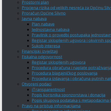
Prostorni plan
Procjena rizika od velikih nesreća za Općinu Sli
Proračun Općine Slivno
Javna nabava
Plan nabave
Jednostavna nabava
Pravilnik o provedbi postupaka jednostav
Registar sklopljenih ugovora i okvirnih s
Sukob interesa
Financijski izvještaji
Fiskalna odgovornost
Registar sklopljenih ugovora
Procedura obračuna i naplate potraživanj
Procedura blagajničkog poslovanja
Procedura izdavanja i obračuna putnih na
Otvoreni podaci
iTransparentnost
Popis korisnika sponzorstava i donacija
Popis skupova podataka s metapodacima (A
Pravo na pristup informacijama