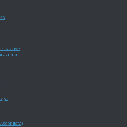
vno
ne nabave
porazuma
a
loga
sset lista)