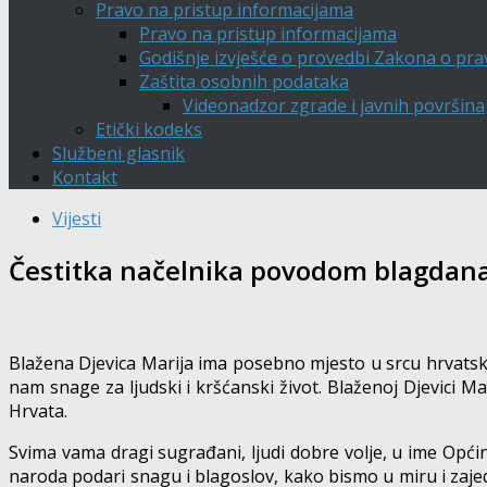
Pravo na pristup informacijama
Pravo na pristup informacijama
Godišnje izvješće o provedbi Zakona o pra
Zaštita osobnih podataka
Videonadzor zgrade i javnih površina
Etički kodeks
Službeni glasnik
Kontakt
Vijesti
Čestitka načelnika povodom blagdana 
Blažena Djevica Marija ima posebno mjesto u srcu hrvatskog 
nam snage za ljudski i kršćanski život. Blaženoj Djevici M
Hrvata.
Svima vama dragi sugrađani, ljudi dobre volje, u ime Opć
naroda podari snagu i blagoslov, kako bismo u miru i zajedni