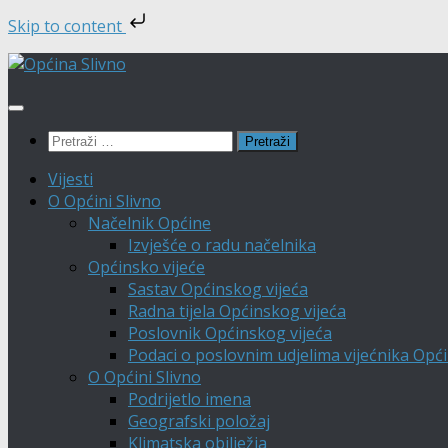
Skip to content
Skip
to
content
Pretraži:
Vijesti
O Općini Slivno
Načelnik Općine
Izvješće o radu načelnika
Općinsko vijeće
Sastav Općinskog vijeća
Radna tijela Općinskog vijeća
Poslovnik Općinskog vijeća
Podaci o poslovnim udjelima vijećnika Opći
O Općini Slivno
Podrijetlo imena
Geografski položaj
Klimatska obilježja