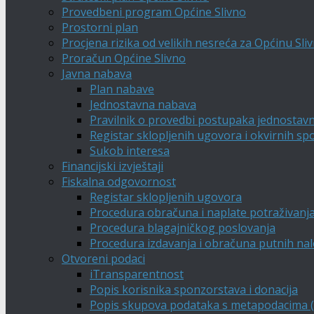
Provedbeni program Općine Slivno
Prostorni plan
Procjena rizika od velikih nesreća za Općinu Sli
Proračun Općine Slivno
Javna nabava
Plan nabave
Jednostavna nabava
Pravilnik o provedbi postupaka jednostav
Registar sklopljenih ugovora i okvirnih s
Sukob interesa
Financijski izvještaji
Fiskalna odgovornost
Registar sklopljenih ugovora
Procedura obračuna i naplate potraživanj
Procedura blagajničkog poslovanja
Procedura izdavanja i obračuna putnih na
Otvoreni podaci
iTransparentnost
Popis korisnika sponzorstava i donacija
Popis skupova podataka s metapodacima (A