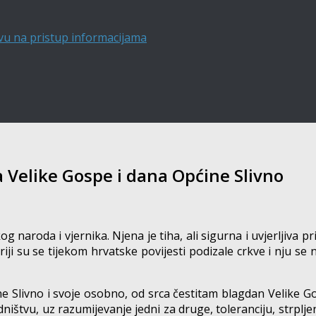
vu na pristup informacijama
Velike Gospe i dana Općine Slivno
naroda i vjernika. Njena je tiha, ali sigurna i uvjerljiva pri
ariji su se tijekom hrvatske povijesti podizale crkve i nju s
ine Slivno i svoje osobno, od srca čestitam blagdan Velike 
štvu, uz razumijevanje jedni za druge, toleranciju, strpljenj