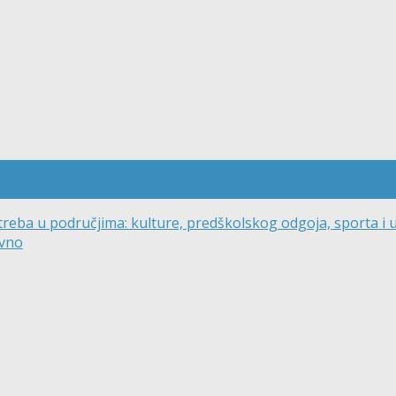
reba u područjima: kulture, predškolskog odgoja, sporta i
ivno