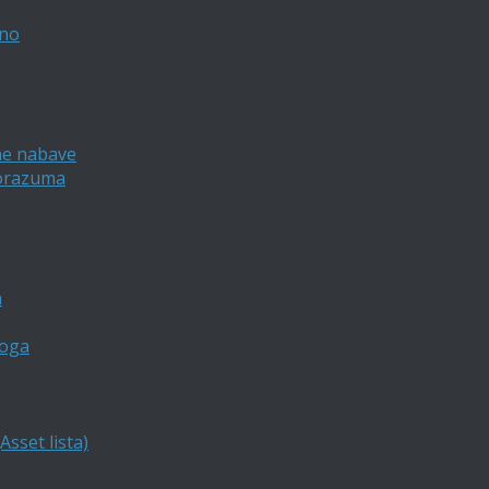
vno
ne nabave
porazuma
a
loga
sset lista)