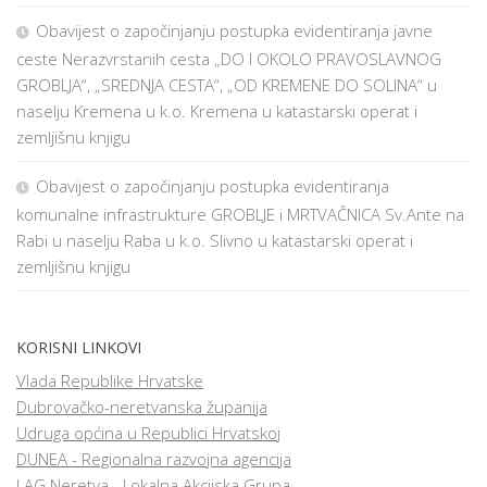
Obavijest o započinjanju postupka evidentiranja javne
ceste Nerazvrstanih cesta „DO I OKOLO PRAVOSLAVNOG
GROBLJA“, „SREDNJA CESTA“, „OD KREMENE DO SOLINA“ u
naselju Kremena u k.o. Kremena u katastarski operat i
zemljišnu knjigu
Obavijest o započinjanju postupka evidentiranja
komunalne infrastrukture GROBLJE i MRTVAČNICA Sv.Ante na
Rabi u naselju Raba u k.o. Slivno u katastarski operat i
zemljišnu knjigu
KORISNI LINKOVI
Vlada Republike Hrvatske
Dubrovačko-neretvanska županija
Udruga općina u Republici Hrvatskoj
DUNEA - Regionalna razvojna agencija
LAG Neretva - Lokalna Akcijska Grupa