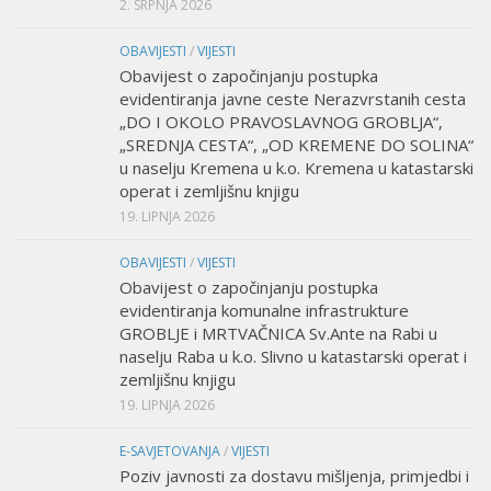
2. SRPNJA 2026
OBAVIJESTI
/
VIJESTI
Obavijest o započinjanju postupka
evidentiranja javne ceste Nerazvrstanih cesta
„DO I OKOLO PRAVOSLAVNOG GROBLJA“,
„SREDNJA CESTA“, „OD KREMENE DO SOLINA“
u naselju Kremena u k.o. Kremena u katastarski
operat i zemljišnu knjigu
19. LIPNJA 2026
OBAVIJESTI
/
VIJESTI
Obavijest o započinjanju postupka
evidentiranja komunalne infrastrukture
GROBLJE i MRTVAČNICA Sv.Ante na Rabi u
naselju Raba u k.o. Slivno u katastarski operat i
zemljišnu knjigu
19. LIPNJA 2026
E-SAVJETOVANJA
/
VIJESTI
Poziv javnosti za dostavu mišljenja, primjedbi i