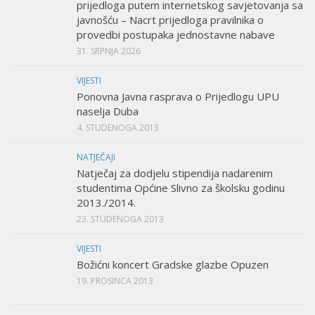
prijedloga putem internetskog savjetovanja sa
javnošću – Nacrt prijedloga pravilnika o
provedbi postupaka jednostavne nabave
31. SRPNJA 2026
VIJESTI
Ponovna Javna rasprava o Prijedlogu UPU
naselja Duba
4. STUDENOGA 2013
NATJEČAJI
Natječaj za dodjelu stipendija nadarenim
studentima Općine Slivno za školsku godinu
2013./2014.
23. STUDENOGA 2013
VIJESTI
Božićni koncert Gradske glazbe Opuzen
19. PROSINCA 2013