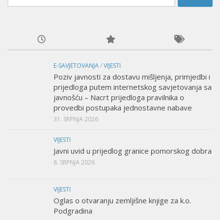
E-SAVJETOVANJA
/
VIJESTI
Poziv javnosti za dostavu mišljenja, primjedbi i
prijedloga putem internetskog savjetovanja sa
javnošću – Nacrt prijedloga pravilnika o
provedbi postupaka jednostavne nabave
31. SRPNJA 2026
VIJESTI
Javni uvid u prijedlog granice pomorskog dobra
8. SRPNJA 2026
VIJESTI
Oglas o otvaranju zemljišne knjige za k.o.
Podgradina