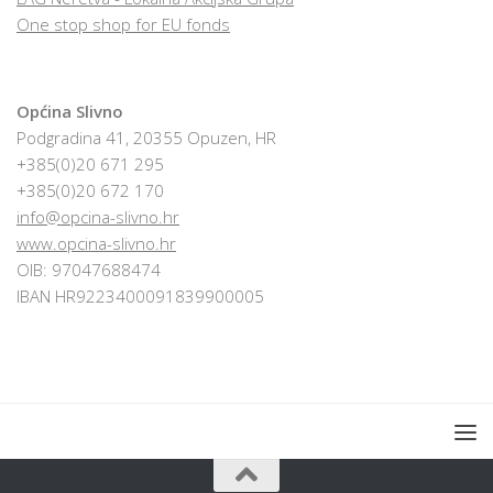
One stop shop for EU fonds
Općina Slivno
Podgradina 41, 20355 Opuzen, HR
+385(0)20 671 295
+385(0)20 672 170
info@opcina-slivno.hr
www.opcina-slivno.hr
OIB: 97047688474
IBAN HR9223400091839900005