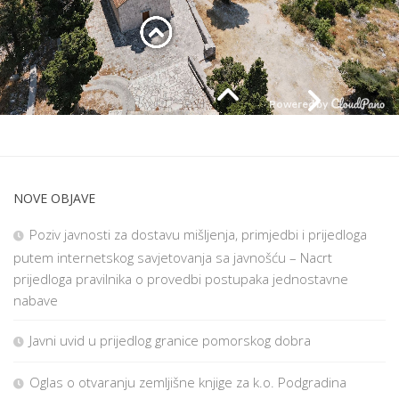
NOVE OBJAVE
Poziv javnosti za dostavu mišljenja, primjedbi i prijedloga
putem internetskog savjetovanja sa javnošću – Nacrt
prijedloga pravilnika o provedbi postupaka jednostavne
nabave
Javni uvid u prijedlog granice pomorskog dobra
Oglas o otvaranju zemljišne knjige za k.o. Podgradina