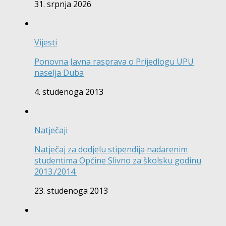
31. srpnja 2026
Vijesti
Ponovna Javna rasprava o Prijedlogu UPU
naselja Duba
4. studenoga 2013
Natječaji
Natječaj za dodjelu stipendija nadarenim
studentima Općine Slivno za školsku godinu
2013./2014.
23. studenoga 2013