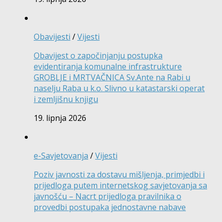
Obavijesti
/
Vijesti
Obavijest o započinjanju postupka
evidentiranja komunalne infrastrukture
GROBLJE i MRTVAČNICA Sv.Ante na Rabi u
naselju Raba u k.o. Slivno u katastarski operat
i zemljišnu knjigu
19. lipnja 2026
e-Savjetovanja
/
Vijesti
Poziv javnosti za dostavu mišljenja, primjedbi i
prijedloga putem internetskog savjetovanja sa
javnošću – Nacrt prijedloga pravilnika o
provedbi postupaka jednostavne nabave