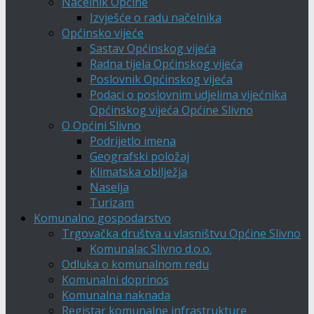
Načelnik Općine
Izvješće o radu načelnika
Općinsko vijeće
Sastav Općinskog vijeća
Radna tijela Općinskog vijeća
Poslovnik Općinskog vijeća
Podaci o poslovnim udjelima vijećnika
Općinskog vijeća Općine Slivno
O Općini Slivno
Podrijetlo imena
Geografski položaj
Klimatska obilježja
Naselja
Turizam
Komunalno gospodarstvo
Trgovačka društva u vlasništvu Općine Slivno
Komunalac Slivno d.o.o.
Odluka o komunalnom redu
Komunalni doprinos
Komunalna naknada
Registar komunalne infrastrukture