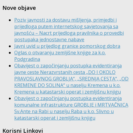
Nove objave
Poziv javnosti za dostavu mišljenja, primjedbi i
prijedloga putem internetskog savjetovanja sa
javnošću – Nacrt prijedloga pravilnika o provedbi
postupaka jednostavne nabave
Javni uvid u prijedlog granice pomorskog dobra
Oglas o otvaranju zemljišne knjige za k.o.
Podgradina
Obavijest o započinjanju postupka evidentiranja
javne ceste Nerazvrstanih cesta „DO I OKOLO
PRAVOSLAVNOG GROBLJA“, „SREDNJA CESTA“, „OD
KREMENE DO SOLINA“ u naselju Kremena u k.o.
Kremena u katastarski operat i zemljišnu knjigu
Obavijest o započinjanju postupka evidentiranja
komunalne infrastrukture GROBLJE i MRTVAČNICA
Sv.Ante na Rabi u naselju Raba u k.o. Slivno u
katastarski operat i zemljišnu knjigu
Korisni Linkovi