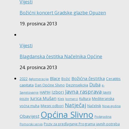
Vijesti
Božićni koncert Gradske glazbe Opuzen
19. prosinca 2013
Vijesti
Blagdanska čestitka Načelnika Općine
24. prosinca 2013
Božićna čestitka
Blace
Ceratitis
2022
Božić
Aglomeracija
Duba
capitata
Dezinsekcija
Dan Općine Slivno
e-
Javna rasprava
Izbori
HAPIH
Javni
Savjetovanje
Jurica Mušan
poziv
Kultura
Mediteranska
Klek
komarci
Natječaj
voćna muha
Mjesni odbori
Načelnik
Nova godina
Općina Slivno
Obavijest
Podgradina
Poziv za predlaganje Programa javnih potreba
Pomorski servis