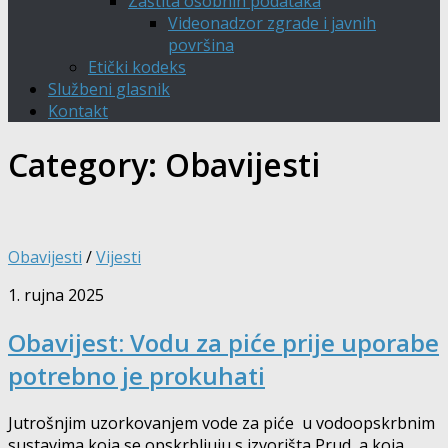
Zaštita osobnih podataka
Videonadzor zgrade i javnih
površina
Etički kodeks
Službeni glasnik
Kontakt
Category:
Obavijesti
Obavijesti
/
Vijesti
1. rujna 2025
Obavijest: Vodu za piće prije uporabe
potrebno je prokuhati
Jutrošnjim uzorkovanjem vode za piće u vodoopskrbnim
sustavima koja se opskrbljuju s izvorišta Prud, a koja