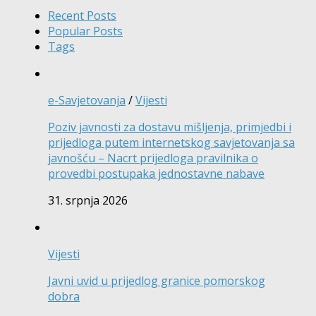
Recent Posts
Popular Posts
Tags
e-Savjetovanja
/
Vijesti
Poziv javnosti za dostavu mišljenja, primjedbi i
prijedloga putem internetskog savjetovanja sa
javnošću – Nacrt prijedloga pravilnika o
provedbi postupaka jednostavne nabave
31. srpnja 2026
Vijesti
Javni uvid u prijedlog granice pomorskog
dobra