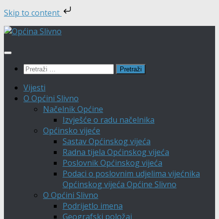
Skip to content
Skip
to
content
Pretraži:
Vijesti
O Općini Slivno
Načelnik Općine
Izvješće o radu načelnika
Općinsko vijeće
Sastav Općinskog vijeća
Radna tijela Općinskog vijeća
Poslovnik Općinskog vijeća
Podaci o poslovnim udjelima vijećnika
Općinskog vijeća Općine Slivno
O Općini Slivno
Podrijetlo imena
Geografski položaj