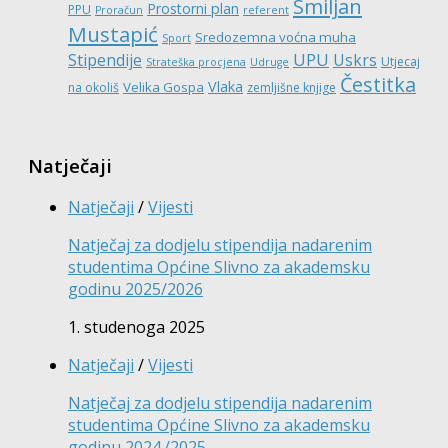
Smiljan
Prostorni plan
PPU
Proračun
referent
Mustapić
Sredozemna voćna muha
Sport
UPU
Stipendije
Uskrs
Utjecaj
Strateška procjena
Udruge
Čestitka
Vlaka
Velika Gospa
na okoliš
zemljišne knjige
Natječaji
Natječaji
/
Vijesti
Natječaj za dodjelu stipendija nadarenim
studentima Općine Slivno za akademsku
godinu 2025/2026
1. studenoga 2025
Natječaji
/
Vijesti
Natječaj za dodjelu stipendija nadarenim
studentima Općine Slivno za akademsku
godinu 2024./2025.