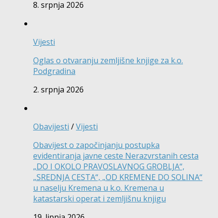
8. srpnja 2026
Vijesti
Oglas o otvaranju zemljišne knjige za k.o.
Podgradina
2. srpnja 2026
Obavijesti
/
Vijesti
Obavijest o započinjanju postupka
evidentiranja javne ceste Nerazvrstanih cesta
„DO I OKOLO PRAVOSLAVNOG GROBLJA“,
„SREDNJA CESTA“, „OD KREMENE DO SOLINA“
u naselju Kremena u k.o. Kremena u
katastarski operat i zemljišnu knjigu
19. lipnja 2026