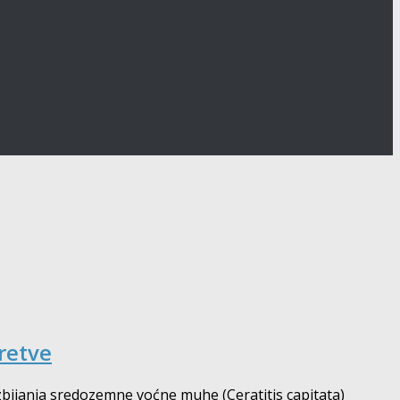
retve
bijanja sredozemne voćne muhe (Ceratitis capitata)