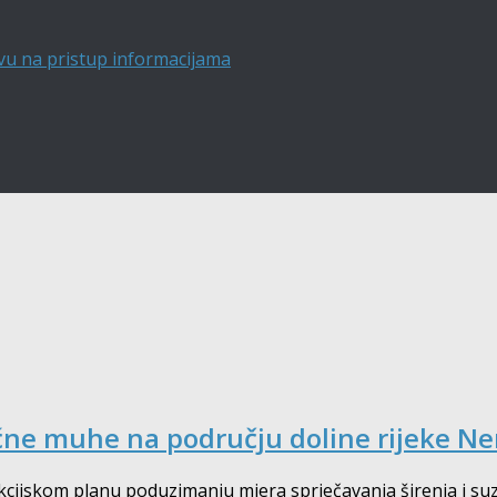
vu na pristup informacijama
ćne muhe na području doline rijeke Ne
ijskom planu poduzimanju mjera sprječavanja širenja i suz