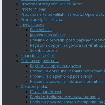
Provedbeni program Općine Slivno
Prostorni plan
Procjena rizika od velikih nesreća za Općinu Sli
Proračun Općine Slivno
Javna nabava
Plan nabave
Jednostavna nabava
Pravilnik o provedbi postupaka jednostav
Registar sklopljenih ugovora i okvirnih s
Sukob interesa
Financijski izvještaji
Fiskalna odgovornost
Registar sklopljenih ugovora
Procedura obračuna i naplate potraživanj
Procedura blagajničkog poslovanja
Procedura izdavanja i obračuna putnih na
Otvoreni podaci
iTransparentnost
Popis korisnika sponzorstava i donacija
Popis skupova podataka s metapodacima (A