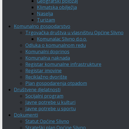
Geografski položaj
Klimatska obilježja
Naselja
Turizam
Komunalno gospodarstvo
Trgovačka društva u vlasništvu Općine Slivno
Komunalac Slivno d.o.o.
Odluka o komunalnom redu
Komunalni doprinos
Komunalna naknada
Registar komunalne infrastrukture
Registar imovine
Reciklažno dvorište
Plan gospodarenja otpadom
Društvene djelatnosti
Socijalni program
Javne potrebe u kulturi
Javne potrebe u sportu
Dokumenti
Statut Općine Slivno
Strateški plan Općine Slivno