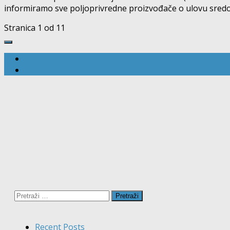
informiramo sve poljoprivredne proizvođače o ulovu sredoz
Stranica 1 od 1
1
Pretraži:
Recent Posts