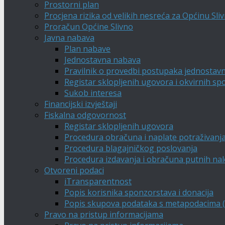
Prostorni plan
Procjena rizika od velikih nesreća za Općinu Sli
Proračun Općine Slivno
Javna nabava
Plan nabave
Jednostavna nabava
Pravilnik o provedbi postupaka jednostav
Registar sklopljenih ugovora i okvirnih s
Sukob interesa
Financijski izvještaji
Fiskalna odgovornost
Registar sklopljenih ugovora
Procedura obračuna i naplate potraživanj
Procedura blagajničkog poslovanja
Procedura izdavanja i obračuna putnih na
Otvoreni podaci
iTransparentnost
Popis korisnika sponzorstava i donacija
Popis skupova podataka s metapodacima (A
Pravo na pristup informacijama