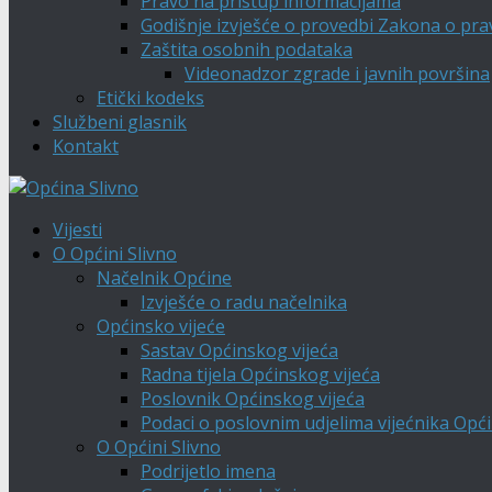
Pravo na pristup informacijama
Godišnje izvješće o provedbi Zakona o pra
Zaštita osobnih podataka
Videonadzor zgrade i javnih površina
Etički kodeks
Službeni glasnik
Kontakt
Vijesti
O Općini Slivno
Načelnik Općine
Izvješće o radu načelnika
Općinsko vijeće
Sastav Općinskog vijeća
Radna tijela Općinskog vijeća
Poslovnik Općinskog vijeća
Podaci o poslovnim udjelima vijećnika Opći
O Općini Slivno
Podrijetlo imena