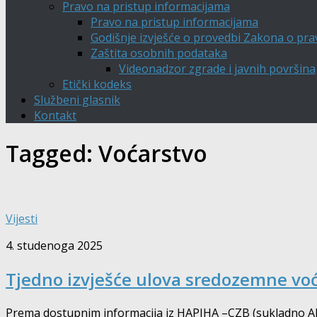
Pravo na pristup informacijama
Pravo na pristup informacijama
Godišnje izvješće o provedbi Zakona o pra
Zaštita osobnih podataka
Videonadzor zgrade i javnih površina
Etički kodeks
Službeni glasnik
Kontakt
Tagged:
Voćarstvo
Vijesti
4. studenoga 2025
Tjedno izvješće ulova sredozemne vo
Prema dostupnim informacija iz HAPIHA –CZB (sukladno Akc