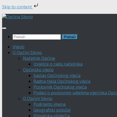
Skip to content
Skip
to
content
Pretraži:
Vijesti
O Općini Slivno
Načelnik Općine
Izvješće o radu načelnika
Općinsko vijeće
Sastav Općinskog vijeća
Radna tijela Općinskog vijeća
Poslovnik Općinskog vijeća
Podaci o poslovnim udjelima vijećnika Opći
O Općini Slivno
Podrijetlo imena
Geografski položaj
Klimatska obilježja