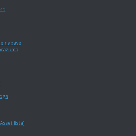
vno
ne nabave
porazuma
a
loga
sset lista)