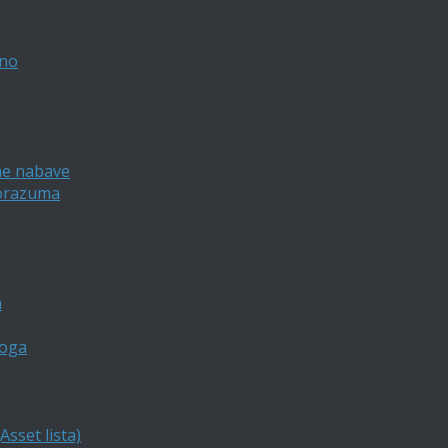
vno
ne nabave
porazuma
a
loga
sset lista)