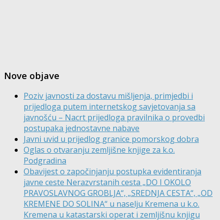
Nove objave
Poziv javnosti za dostavu mišljenja, primjedbi i
prijedloga putem internetskog savjetovanja sa
javnošću – Nacrt prijedloga pravilnika o provedbi
postupaka jednostavne nabave
Javni uvid u prijedlog granice pomorskog dobra
Oglas o otvaranju zemljišne knjige za k.o.
Podgradina
Obavijest o započinjanju postupka evidentiranja
javne ceste Nerazvrstanih cesta „DO I OKOLO
PRAVOSLAVNOG GROBLJA“, „SREDNJA CESTA“, „OD
KREMENE DO SOLINA“ u naselju Kremena u k.o.
Kremena u katastarski operat i zemljišnu knjigu