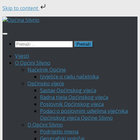
Skip to content
Skip
to
content
Pretraži:
Vijesti
O Općini Slivno
Načelnik Općine
Izvješće o radu načelnika
Općinsko vijeće
Sastav Općinskog vijeća
Radna tijela Općinskog vijeća
Poslovnik Općinskog vijeća
Podaci o poslovnim udjelima vijećnika
Općinskog vijeća Općine Slivno
O Općini Slivno
Podrijetlo imena
Geografski položaj