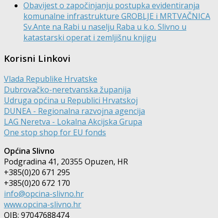
Obavijest o započinjanju postupka evidentiranja
komunalne infrastrukture GROBLJE i MRTVAČNICA
Sv.Ante na Rabi u naselju Raba u k.o. Slivno u
katastarski operat i zemljišnu knjigu
Korisni Linkovi
Vlada Republike Hrvatske
Dubrovačko-neretvanska županija
Udruga općina u Republici Hrvatskoj
DUNEA - Regionalna razvojna agencija
LAG Neretva - Lokalna Akcijska Grupa
One stop shop for EU fonds
Općina Slivno
Podgradina 41, 20355 Opuzen, HR
+385(0)20 671 295
+385(0)20 672 170
info@opcina-slivno.hr
www.opcina-slivno.hr
OIB: 97047688474