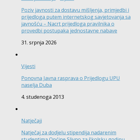
Poziv javnosti za dostavu mišljenja, primjedbi i
prijedloga putem internetskog savjetovanja sa
javnošću – Nacrt prijedloga pravilnika o
provedbi postupaka jednostavne nabave
31. srpnja 2026
Vijesti
Ponovna Javna rasprava o Prijedlogu UPU
naselja Duba
4. studenoga 2013
Natječaji
Natječaj za dodjelu stipendija nadarenim
studentima Općine Slivno za školsku godinu