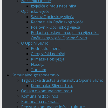
Načelnik Općine
Izvješće o radu načelnika
Općinsko vijeće
Sastav Općinskog vijeća
Radna tijela Općinskog vijeća
Poslovnik Općinskog vijeća
Podaci o poslovnim udjelima vijećnika
Općinskog vijeća Općine Slivno
O Općini Slivno
Podrijetlo imena
Geografski položaj
Klimatska obilježja
Naselja
Turizam
Komunalno gospodarstvo
Trgovačka društva u vlasništvu Općine Slivno
Komunalac Slivno d.o.o.
Odluka o komunalnom redu
Komunalni doprinos
Komunalna naknada
Registar komunalne infrastrukture