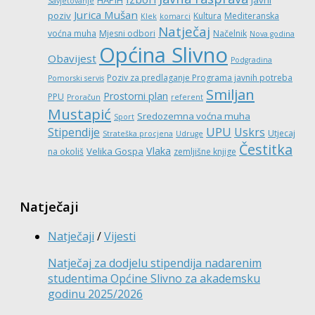
HAPIH
Javni
Savjetovanje
Jurica Mušan
poziv
Kultura
Mediteranska
Klek
komarci
Natječaj
voćna muha
Mjesni odbori
Načelnik
Nova godina
Općina Slivno
Obavijest
Podgradina
Poziv za predlaganje Programa javnih potreba
Pomorski servis
Smiljan
Prostorni plan
PPU
Proračun
referent
Mustapić
Sredozemna voćna muha
Sport
UPU
Stipendije
Uskrs
Utjecaj
Strateška procjena
Udruge
Čestitka
Vlaka
Velika Gospa
na okoliš
zemljišne knjige
Natječaji
Natječaji
/
Vijesti
Natječaj za dodjelu stipendija nadarenim
studentima Općine Slivno za akademsku
godinu 2025/2026