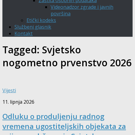
Zaštita osobnih podataka
Videonadzor zgrade i javnih
površina
Etički kodeks
Službeni glasnik
Kontakt
Tagged:
Svjetsko
nogometno prvenstvo 2026
Vijesti
11. lipnja 2026
Odluku o produljenju radnog
vremena ugostiteljskih objekata za