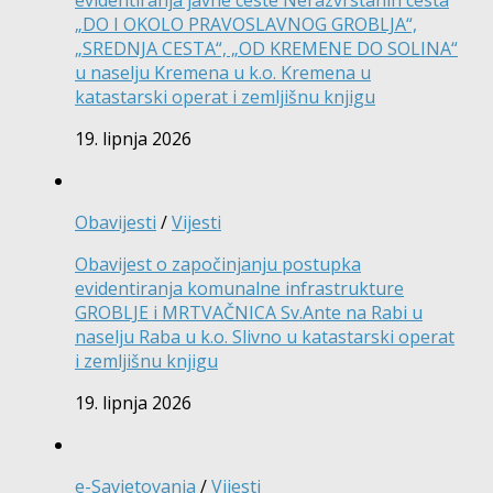
evidentiranja javne ceste Nerazvrstanih cesta
„DO I OKOLO PRAVOSLAVNOG GROBLJA“,
„SREDNJA CESTA“, „OD KREMENE DO SOLINA“
u naselju Kremena u k.o. Kremena u
katastarski operat i zemljišnu knjigu
19. lipnja 2026
Obavijesti
/
Vijesti
Obavijest o započinjanju postupka
evidentiranja komunalne infrastrukture
GROBLJE i MRTVAČNICA Sv.Ante na Rabi u
naselju Raba u k.o. Slivno u katastarski operat
i zemljišnu knjigu
19. lipnja 2026
e-Savjetovanja
/
Vijesti