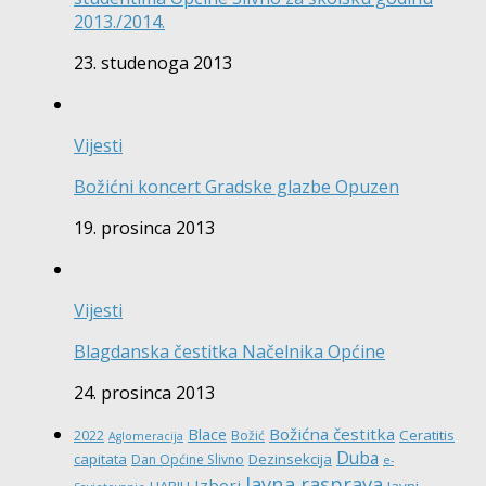
2013./2014.
23. studenoga 2013
Vijesti
Božićni koncert Gradske glazbe Opuzen
19. prosinca 2013
Vijesti
Blagdanska čestitka Načelnika Općine
24. prosinca 2013
Božićna čestitka
Blace
Ceratitis
2022
Božić
Aglomeracija
Duba
capitata
Dezinsekcija
Dan Općine Slivno
e-
Javna rasprava
Izbori