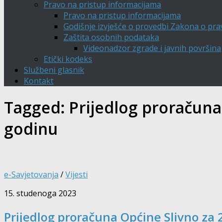
Pravo na pristup informacijama
Pravo na pristup informacijama
Godišnje izvješće o provedbi Zakona o pra
Zaštita osobnih podataka
Videonadzor zgrade i javnih površina
Etički kodeks
Službeni glasnik
Kontakt
Tagged:
Prijedlog proračuna 
godinu
e-Savjetovanja
/
Vijesti
15. studenoga 2023
Prijedlog proračuna Općine Slivno za 2