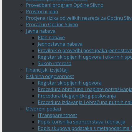
Provedbeni program Općine Slivno
Prostorni plan
Procjena rizika od velikih nesreća za Općinu Sli
Proračun Općine Slivno
Javna nabava
Plan nabave
Jednostavna nabava
Pravilnik o provedbi postupaka jednostav
Registar sklopljenih ugovora i okvirnih s
Sukob interesa
Financijski izvještaji
Fiskalna odgovornost
Registar sklopljenih ugovora
Procedura obračuna i naplate potraživanj
Procedura blagajničkog poslovanja
Procedura izdavanja i obračuna putnih na
Otvoreni podaci
iTransparentnost
Popis korisnika sponzorstava i donacija
Popis skupova podataka s metapodacima (A