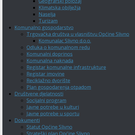
Geografski položaj
Klimatska obilježja
Naselja
Turizam
Komunalno gospodarstvo
Trgovačka društva u vlasništvu Općine Slivno
Komunalac Slivno d.o.o.
Odluka o komunalnom redu
Komunalni doprinos
Komunalna naknada
Registar komunalne infrastrukture
Registar imovine
Reciklažno dvorište
Plan gospodarenja otpadom
Društvene djelatnosti
Socijalni program
Javne potrebe u kulturi
Javne potrebe u sportu
Dokumenti
Statut Općine Slivno
Strateški plan Općine Slivno