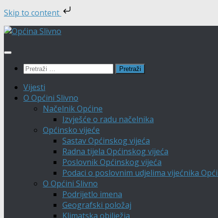
Skip to content
Skip
to
content
Pretraži:
Vijesti
O Općini Slivno
Načelnik Općine
Izvješće o radu načelnika
Općinsko vijeće
Sastav Općinskog vijeća
Radna tijela Općinskog vijeća
Poslovnik Općinskog vijeća
Podaci o poslovnim udjelima vijećnika Opći
O Općini Slivno
Podrijetlo imena
Geografski položaj
Klimatska obilježja