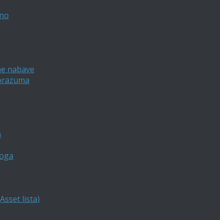
vno
ne nabave
porazuma
a
loga
sset lista)