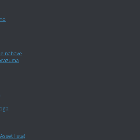
vno
ne nabave
porazuma
a
loga
sset lista)