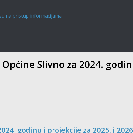
vu na pristup informacijama
Općine Slivno za 2024. godinu 
024. godinu i projekcije za 2025. i 202