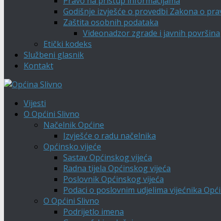
Pravo na pristup informacijama
Godišnje izvješće o provedbi Zakona o pra
Zaštita osobnih podataka
Videonadzor zgrade i javnih površina
Etički kodeks
Službeni glasnik
Kontakt
Vijesti
O Općini Slivno
Načelnik Općine
Izvješće o radu načelnika
Općinsko vijeće
Sastav Općinskog vijeća
Radna tijela Općinskog vijeća
Poslovnik Općinskog vijeća
Podaci o poslovnim udjelima vijećnika Opći
O Općini Slivno
Podrijetlo imena