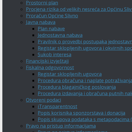
Prostorni plan
Procjena rizika od velikih nesreća za Općinu Sli
Proračun Općine Slivno
Javna nabava
Plan nabave
Jednostavna nabava
Pravilnik o provedbi postupaka jednostav
Registar sklopljenih ugovora i okvirnih s
Sukob interesa
Financijski izvještaji
Fiskalna odgovornost
Registar sklopljenih ugovora
Procedura obračuna i naplate potraživanj
Procedura blagajničkog poslovanja
Procedura izdavanja i obračuna putnih na
Otvoreni podaci
iTransparentnost
Popis korisnika sponzorstava i donacija
Popis skupova podataka s metapodacima (A
Pravo na pristup informacijama