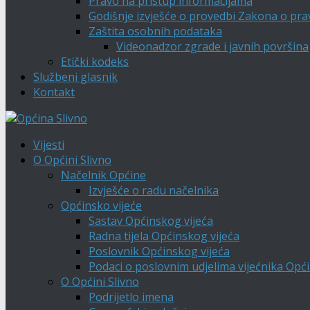
Pravo na pristup informacijama
Godišnje izvješće o provedbi Zakona o pra
Zaštita osobnih podataka
Videonadzor zgrade i javnih površina
Etički kodeks
Službeni glasnik
Kontakt
Vijesti
O Općini Slivno
Načelnik Općine
Izvješće o radu načelnika
Općinsko vijeće
Sastav Općinskog vijeća
Radna tijela Općinskog vijeća
Poslovnik Općinskog vijeća
Podaci o poslovnim udjelima vijećnika Opći
O Općini Slivno
Podrijetlo imena