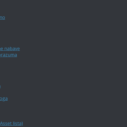
vno
ne nabave
porazuma
a
loga
sset lista)