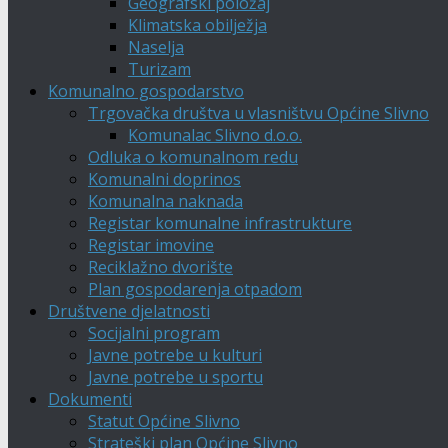
Geografski položaj
Klimatska obilježja
Naselja
Turizam
Komunalno gospodarstvo
Trgovačka društva u vlasništvu Općine Slivno
Komunalac Slivno d.o.o.
Odluka o komunalnom redu
Komunalni doprinos
Komunalna naknada
Registar komunalne infrastrukture
Registar imovine
Reciklažno dvorište
Plan gospodarenja otpadom
Društvene djelatnosti
Socijalni program
Javne potrebe u kulturi
Javne potrebe u sportu
Dokumenti
Statut Općine Slivno
Strateški plan Općine Slivno