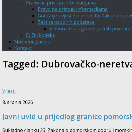
Pravo na pristup informacijama
Pravo na pristup informacijama
Godišnje izvješće o provedbi Zakona o pra
Zaštita osobnih podataka
Videonadzor zgrade i javnih površina
Etički kodeks
Službeni glasnik
Kontakt
Tagged:
Dubrovačko-neretva
Vijesti
8. srpnja 2026
Javni uvid u prijedlog granice pomor
Sukladno članku 23. Zakona o pomorskom dobru i morskim 