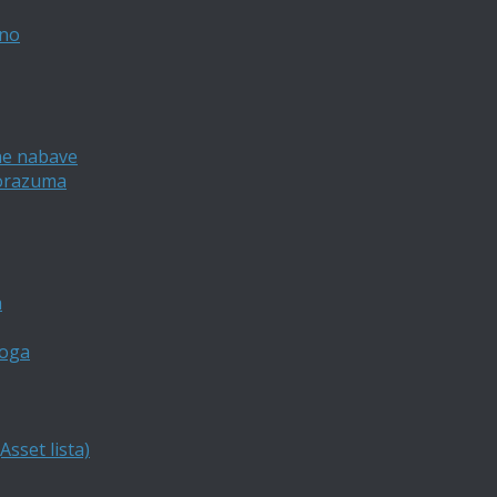
vno
ne nabave
porazuma
a
loga
sset lista)