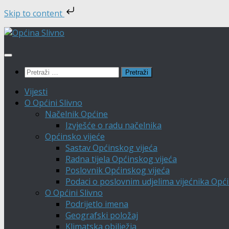
Skip to content
Skip
to
content
Pretraži:
Vijesti
O Općini Slivno
Načelnik Općine
Izvješće o radu načelnika
Općinsko vijeće
Sastav Općinskog vijeća
Radna tijela Općinskog vijeća
Poslovnik Općinskog vijeća
Podaci o poslovnim udjelima vijećnika Opći
O Općini Slivno
Podrijetlo imena
Geografski položaj
Klimatska obilježja