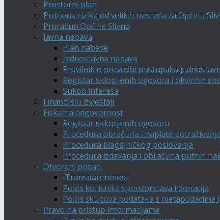
Prostorni plan
Procjena rizika od velikih nesreća za Općinu Sli
Proračun Općine Slivno
Javna nabava
Plan nabave
Jednostavna nabava
Pravilnik o provedbi postupaka jednostav
Registar sklopljenih ugovora i okvirnih s
Sukob interesa
Financijski izvještaji
Fiskalna odgovornost
Registar sklopljenih ugovora
Procedura obračuna i naplate potraživanj
Procedura blagajničkog poslovanja
Procedura izdavanja i obračuna putnih na
Otvoreni podaci
iTransparentnost
Popis korisnika sponzorstava i donacija
Popis skupova podataka s metapodacima (A
Pravo na pristup informacijama