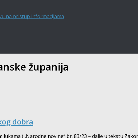
vu na pristup informacijama
nske županija
skog dobra
lukama (,,Narodne novine” br. 83/23 – dalje u tekstu Zak