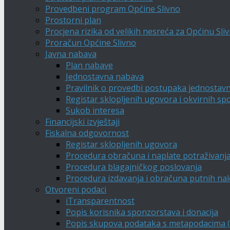
Provedbeni program Općine Slivno
Prostorni plan
Procjena rizika od velikih nesreća za Općinu Sli
Proračun Općine Slivno
Javna nabava
Plan nabave
Jednostavna nabava
Pravilnik o provedbi postupaka jednostav
Registar sklopljenih ugovora i okvirnih s
Sukob interesa
Financijski izvještaji
Fiskalna odgovornost
Registar sklopljenih ugovora
Procedura obračuna i naplate potraživanj
Procedura blagajničkog poslovanja
Procedura izdavanja i obračuna putnih na
Otvoreni podaci
iTransparentnost
Popis korisnika sponzorstava i donacija
Popis skupova podataka s metapodacima (A