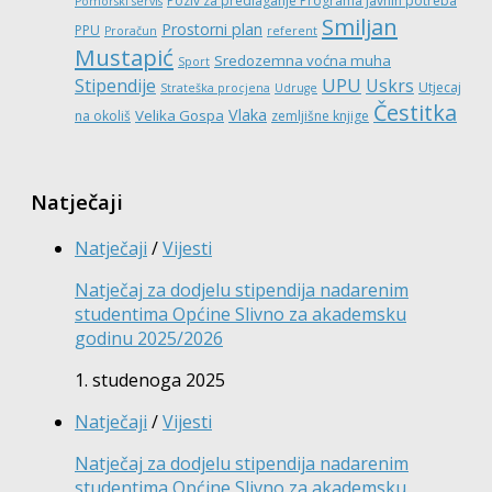
Poziv za predlaganje Programa javnih potreba
Pomorski servis
Smiljan
Prostorni plan
PPU
Proračun
referent
Mustapić
Sredozemna voćna muha
Sport
UPU
Stipendije
Uskrs
Utjecaj
Strateška procjena
Udruge
Čestitka
Vlaka
Velika Gospa
na okoliš
zemljišne knjige
Natječaji
Natječaji
/
Vijesti
Natječaj za dodjelu stipendija nadarenim
studentima Općine Slivno za akademsku
godinu 2025/2026
1. studenoga 2025
Natječaji
/
Vijesti
Natječaj za dodjelu stipendija nadarenim
studentima Općine Slivno za akademsku