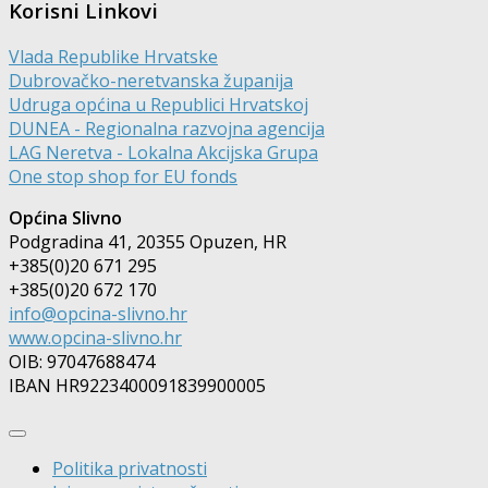
Korisni Linkovi
Vlada Republike Hrvatske
Dubrovačko-neretvanska županija
Udruga općina u Republici Hrvatskoj
DUNEA - Regionalna razvojna agencija
LAG Neretva - Lokalna Akcijska Grupa
One stop shop for EU fonds
Općina Slivno
Podgradina 41, 20355 Opuzen, HR
+385(0)20 671 295
+385(0)20 672 170
info@opcina-slivno.hr
www.opcina-slivno.hr
OIB: 97047688474
IBAN HR9223400091839900005
Politika privatnosti