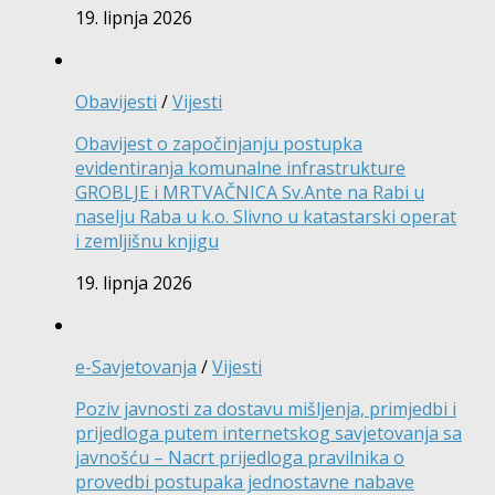
19. lipnja 2026
Obavijesti
/
Vijesti
Obavijest o započinjanju postupka
evidentiranja komunalne infrastrukture
GROBLJE i MRTVAČNICA Sv.Ante na Rabi u
naselju Raba u k.o. Slivno u katastarski operat
i zemljišnu knjigu
19. lipnja 2026
e-Savjetovanja
/
Vijesti
Poziv javnosti za dostavu mišljenja, primjedbi i
prijedloga putem internetskog savjetovanja sa
javnošću – Nacrt prijedloga pravilnika o
provedbi postupaka jednostavne nabave