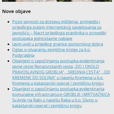
Nove objave
Poziv javnosti za dostavu mišljenja, primjedbi i
prijedloga putem internetskog savjetovanja sa
javnošću – Nacrt prijedloga pravilnika o provedbi
postupaka jednostavne nabave
Javni uvid u prijedlog granice pomorskog dobra
Oglas o otvaranju zemljišne knjige za k.o.
Podgradina
Obavijest o započinjanju postupka evidentiranja
javne ceste Nerazvrstanih cesta „DO I OKOLO
PRAVOSLAVNOG GROBLJA“, „SREDNJA CESTA“, „OD
KREMENE DO SOLINA“ u naselju Kremena u k.o.
Kremena u katastarski operat i zemljišnu knjigu
Obavijest o započinjanju postupka evidentiranja
komunalne infrastrukture GROBLJE i MRTVAČNICA
Sv.Ante na Rabi u naselju Raba u k.o. Slivno u
katastarski operat i zemljišnu knjigu