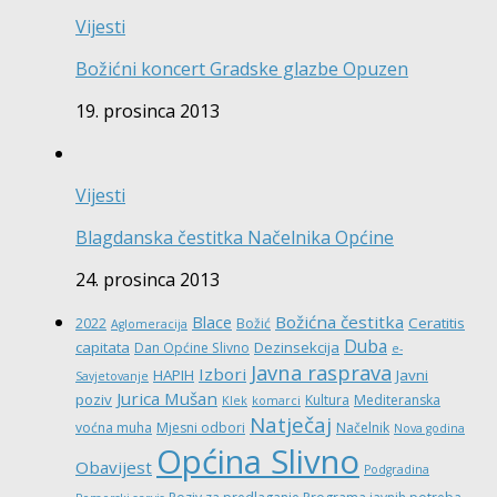
Vijesti
Božićni koncert Gradske glazbe Opuzen
19. prosinca 2013
Vijesti
Blagdanska čestitka Načelnika Općine
24. prosinca 2013
Božićna čestitka
Blace
Ceratitis
2022
Božić
Aglomeracija
Duba
capitata
Dezinsekcija
Dan Općine Slivno
e-
Javna rasprava
Izbori
HAPIH
Javni
Savjetovanje
Jurica Mušan
poziv
Kultura
Mediteranska
Klek
komarci
Natječaj
voćna muha
Mjesni odbori
Načelnik
Nova godina
Općina Slivno
Obavijest
Podgradina