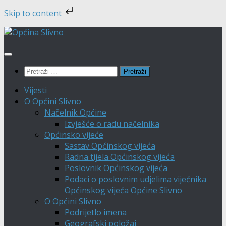
Skip to content
Skip
to
content
Pretraži:
Vijesti
O Općini Slivno
Načelnik Općine
Izvješće o radu načelnika
Općinsko vijeće
Sastav Općinskog vijeća
Radna tijela Općinskog vijeća
Poslovnik Općinskog vijeća
Podaci o poslovnim udjelima vijećnika
Općinskog vijeća Općine Slivno
O Općini Slivno
Podrijetlo imena
Geografski položaj