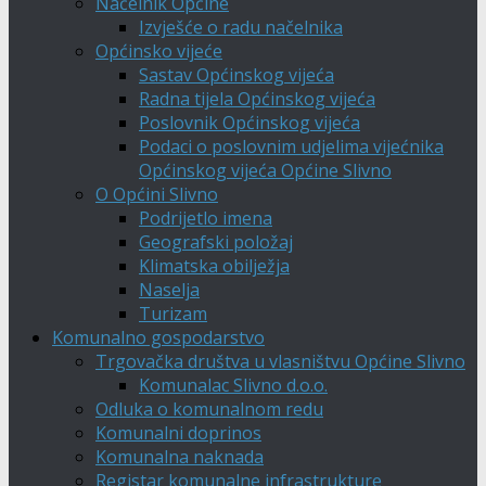
Načelnik Općine
Izvješće o radu načelnika
Općinsko vijeće
Sastav Općinskog vijeća
Radna tijela Općinskog vijeća
Poslovnik Općinskog vijeća
Podaci o poslovnim udjelima vijećnika
Općinskog vijeća Općine Slivno
O Općini Slivno
Podrijetlo imena
Geografski položaj
Klimatska obilježja
Naselja
Turizam
Komunalno gospodarstvo
Trgovačka društva u vlasništvu Općine Slivno
Komunalac Slivno d.o.o.
Odluka o komunalnom redu
Komunalni doprinos
Komunalna naknada
Registar komunalne infrastrukture