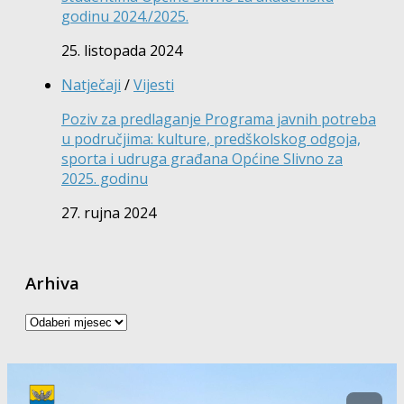
godinu 2024./2025.
25. listopada 2024
Natječaji
/
Vijesti
Poziv za predlaganje Programa javnih potreba
u područjima: kulture, predškolskog odgoja,
sporta i udruga građana Općine Slivno za
2025. godinu
27. rujna 2024
Arhiva
Arhiva