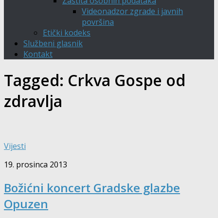
Zaštita osobnih podataka
Videonadzor zgrade i javnih
površina
Etički kodeks
Službeni glasnik
Kontakt
Tagged:
Crkva Gospe od
zdravlja
Vijesti
19. prosinca 2013
Božićni koncert Gradske glazbe
Opuzen