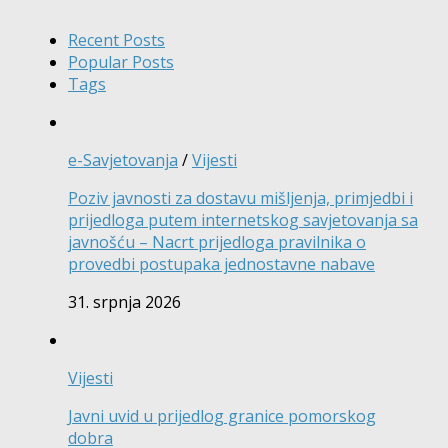
Recent Posts
Popular Posts
Tags
e-Savjetovanja
/
Vijesti
Poziv javnosti za dostavu mišljenja, primjedbi i
prijedloga putem internetskog savjetovanja sa
javnošću – Nacrt prijedloga pravilnika o
provedbi postupaka jednostavne nabave
31. srpnja 2026
Vijesti
Javni uvid u prijedlog granice pomorskog
dobra