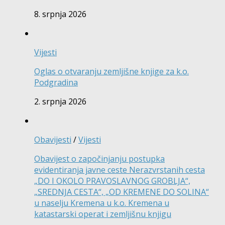
8. srpnja 2026
Vijesti
Oglas o otvaranju zemljišne knjige za k.o.
Podgradina
2. srpnja 2026
Obavijesti
/
Vijesti
Obavijest o započinjanju postupka
evidentiranja javne ceste Nerazvrstanih cesta
„DO I OKOLO PRAVOSLAVNOG GROBLJA“,
„SREDNJA CESTA“, „OD KREMENE DO SOLINA“
u naselju Kremena u k.o. Kremena u
katastarski operat i zemljišnu knjigu