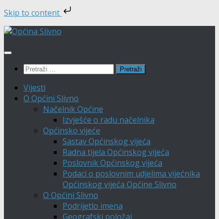
Skip to content
Skip
to
content
Pretraži:
Vijesti
O Općini Slivno
Načelnik Općine
Izvješće o radu načelnika
Općinsko vijeće
Sastav Općinskog vijeća
Radna tijela Općinskog vijeća
Poslovnik Općinskog vijeća
Podaci o poslovnim udjelima vijećnika
Općinskog vijeća Općine Slivno
O Općini Slivno
Podrijetlo imena
Geografski položaj