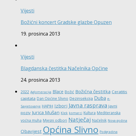
Vijesti
Božićni koncert Gradske glazbe Opuzen
19. prosinca 2013
Vijesti
Blagdanska čestitka Načelnika Općine
24. prosinca 2013
Božićna čestitka
Blace
Ceratitis
2022
Božić
Aglomeracija
Duba
capitata
Dezinsekcija
Dan Općine Slivno
e-
Javna rasprava
Izbori
HAPIH
Javni
Savjetovanje
Jurica Mušan
poziv
Kultura
Mediteranska
Klek
komarci
Natječaj
voćna muha
Mjesni odbori
Načelnik
Nova godina
Općina Slivno
Obavijest
Podgradina