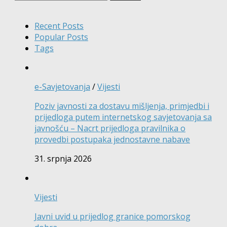
Recent Posts
Popular Posts
Tags
e-Savjetovanja
/
Vijesti
Poziv javnosti za dostavu mišljenja, primjedbi i
prijedloga putem internetskog savjetovanja sa
javnošću – Nacrt prijedloga pravilnika o
provedbi postupaka jednostavne nabave
31. srpnja 2026
Vijesti
Javni uvid u prijedlog granice pomorskog