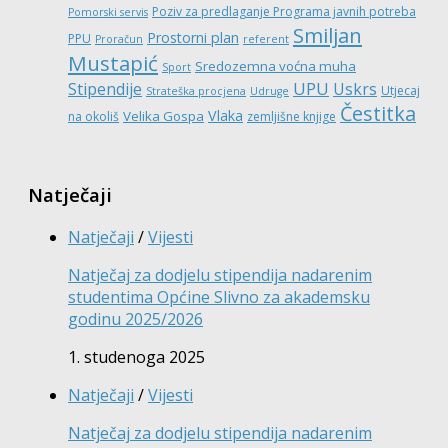
Poziv za predlaganje Programa javnih potreba
Pomorski servis
Smiljan
Prostorni plan
PPU
Proračun
referent
Mustapić
Sredozemna voćna muha
Sport
UPU
Stipendije
Uskrs
Utjecaj
Strateška procjena
Udruge
Čestitka
Vlaka
Velika Gospa
na okoliš
zemljišne knjige
Natječaji
Natječaji
/
Vijesti
Natječaj za dodjelu stipendija nadarenim
studentima Općine Slivno za akademsku
godinu 2025/2026
1. studenoga 2025
Natječaji
/
Vijesti
Natječaj za dodjelu stipendija nadarenim