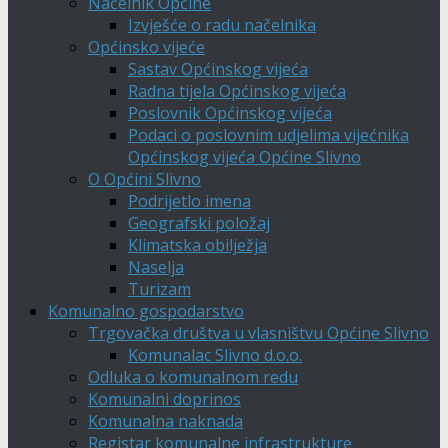
Načelnik Općine
Izvješće o radu načelnika
Općinsko vijeće
Sastav Općinskog vijeća
Radna tijela Općinskog vijeća
Poslovnik Općinskog vijeća
Podaci o poslovnim udjelima vijećnika
Općinskog vijeća Općine Slivno
O Općini Slivno
Podrijetlo imena
Geografski položaj
Klimatska obilježja
Naselja
Turizam
Komunalno gospodarstvo
Trgovačka društva u vlasništvu Općine Slivno
Komunalac Slivno d.o.o.
Odluka o komunalnom redu
Komunalni doprinos
Komunalna naknada
Registar komunalne infrastrukture