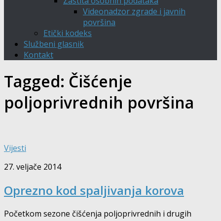
Zaštita osobnih podataka
Videonadzor zgrade i javnih
površina
Etički kodeks
Službeni glasnik
Kontakt
Tagged:
Čišćenje
poljoprivrednih površina
Vijesti
27. veljače 2014
Oprezno kod spaljivanja korova
Početkom sezone čišćenja poljoprivrednih i drugih