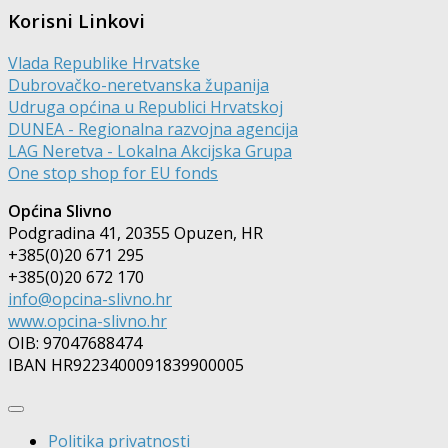
Korisni Linkovi
Vlada Republike Hrvatske
Dubrovačko-neretvanska županija
Udruga općina u Republici Hrvatskoj
DUNEA - Regionalna razvojna agencija
LAG Neretva - Lokalna Akcijska Grupa
One stop shop for EU fonds
Općina Slivno
Podgradina 41, 20355 Opuzen, HR
+385(0)20 671 295
+385(0)20 672 170
info@opcina-slivno.hr
www.opcina-slivno.hr
OIB: 97047688474
IBAN HR9223400091839900005
Politika privatnosti