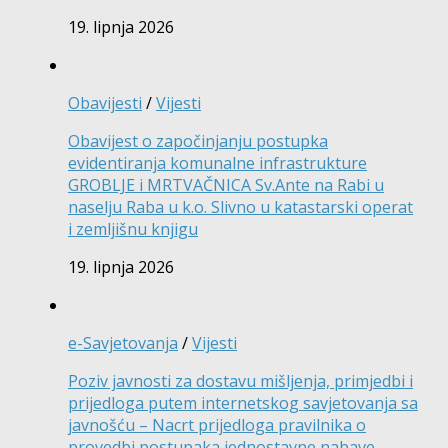
19. lipnja 2026
Obavijesti
/
Vijesti
Obavijest o započinjanju postupka
evidentiranja komunalne infrastrukture
GROBLJE i MRTVAČNICA Sv.Ante na Rabi u
naselju Raba u k.o. Slivno u katastarski operat
i zemljišnu knjigu
19. lipnja 2026
e-Savjetovanja
/
Vijesti
Poziv javnosti za dostavu mišljenja, primjedbi i
prijedloga putem internetskog savjetovanja sa
javnošću – Nacrt prijedloga pravilnika o
provedbi postupaka jednostavne nabave