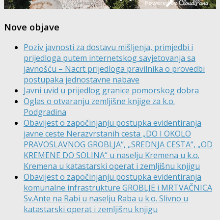
Nove objave
Poziv javnosti za dostavu mišljenja, primjedbi i
prijedloga putem internetskog savjetovanja sa
javnošću – Nacrt prijedloga pravilnika o provedbi
postupaka jednostavne nabave
Javni uvid u prijedlog granice pomorskog dobra
Oglas o otvaranju zemljišne knjige za k.o.
Podgradina
Obavijest o započinjanju postupka evidentiranja
javne ceste Nerazvrstanih cesta „DO I OKOLO
PRAVOSLAVNOG GROBLJA“, „SREDNJA CESTA“, „OD
KREMENE DO SOLINA“ u naselju Kremena u k.o.
Kremena u katastarski operat i zemljišnu knjigu
Obavijest o započinjanju postupka evidentiranja
komunalne infrastrukture GROBLJE i MRTVAČNICA
Sv.Ante na Rabi u naselju Raba u k.o. Slivno u
katastarski operat i zemljišnu knjigu