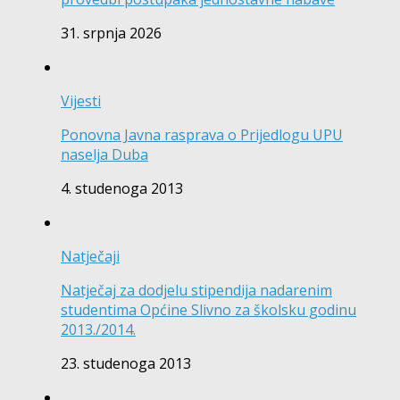
31. srpnja 2026
Vijesti
Ponovna Javna rasprava o Prijedlogu UPU
naselja Duba
4. studenoga 2013
Natječaji
Natječaj za dodjelu stipendija nadarenim
studentima Općine Slivno za školsku godinu
2013./2014.
23. studenoga 2013